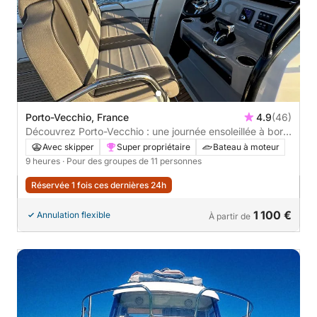
Porto-Vecchio, France
4.9
(46)
Découvrez Porto-Vecchio : une journée ensoleillée à bord
d'un bateau à moteur
Avec skipper
Super propriétaire
Bateau à moteur
9 heures
· Pour des groupes de 11 personnes
Réservée 1 fois ces dernières 24h
1 100 €
Annulation flexible
À partir de