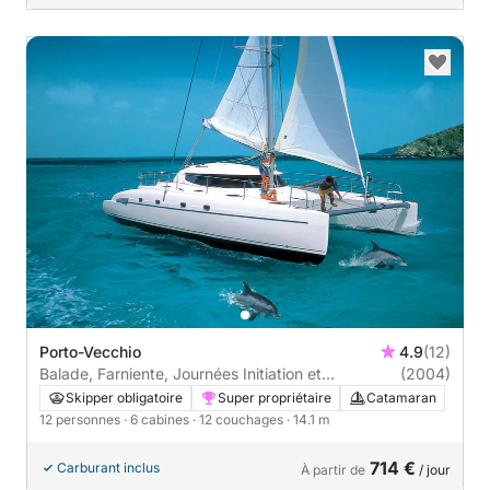
Porto-Vecchio
4.9
(12)
Balade, Farniente, Journées Initiation et
(2004)
découverte Voile
Skipper obligatoire
Super propriétaire
Catamaran
12 personnes
· 6 cabines
· 12 couchages
· 14.1 m
714 €
Carburant inclus
À partir de
/ jour