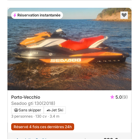
Réservation instantanée
Porto-Vecchio
5.0
(9)
Seadoo gti 130
(2018)
Sans skipper
Jet Ski
3 personnes
· 130 cv
· 3.4 m
Réservé 4 fois ces dernières 24h