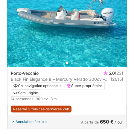
Porto-Vecchio
5.0
(23)
Black Fin Elegance 8 – Mercury Verado 300cv –
(2015)
Porto-Vecchio
Co-navigation optionnelle
Super propriétaire
Semi-rigide
14 personnes
· 300 cv
· 8 m
Réservé 3 fois ces dernières 24h
650 €
Annulation flexible
À partir de
/ jour