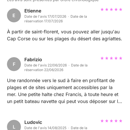
Etienne
E
Date de l'avis 17/07/2026 · Date de la
réservation 17/07/2026
À partir de saint-florent, vous pouvez aller jusqu'au
Cap Corse ou sur les plages du désert des agriattes.
Fabrizio
F
Date de l'avis 22/06/2026 · Date de la
réservation 22/06/2026
Une randonnée vers le sud à faire en profitant de
plages et de sites uniquement accessibles par la
mer. Une petite halte chez Francis, à toute heure et
un petit bateau navette qui peut vous déposer sur la
plage sans mouiller vos affaires. L'endroit est très
sympa même si certains plats ou boissons sont
assez chers (les crêpes et glaces restent
Ludovic
L
Date de l'avis 14/08/2025 · Date de la
accessibles). Le périple tient sur une journée en