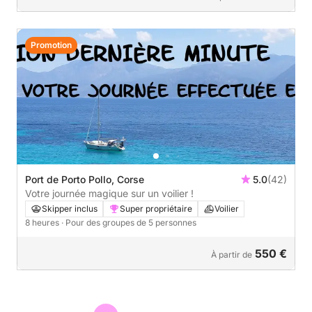
Promotion
Port de Porto Pollo, Corse
5.0
(42)
Votre journée magique sur un voilier !
Skipper inclus
Super propriétaire
Voilier
8 heures
· Pour des groupes de 5 personnes
550 €
À partir de