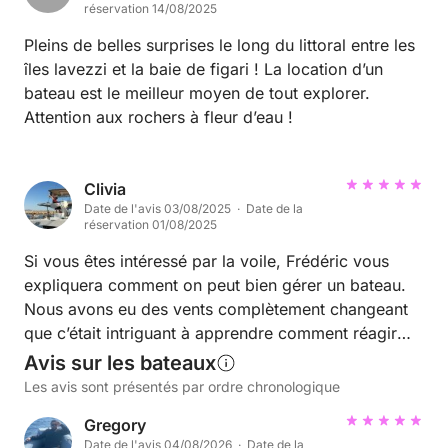
réservation 14/08/2025
prenant son temps
Pleins de belles surprises le long du littoral entre les
îles lavezzi et la baie de figari ! La location d’un
bateau est le meilleur moyen de tout explorer.
Attention aux rochers à fleur d’eau !
Clivia
Date de l'avis 03/08/2025 · Date de la
réservation 01/08/2025
Si vous êtes intéressé par la voile, Frédéric vous
expliquera comment on peut bien gérer un bateau.
Nous avons eu des vents complètement changeant
que c’était intriguant à apprendre comment réagir
face aux vents. Nous avons pu naviguer, on s’est
Avis sur les bateaux
bien reposer lors des mouillages ,on a nagé, plongé,
Les avis sont présentés par ordre chronologique
Fred nous a mis à disposition son paddle (merci!) et
Gregory
le top de top: on était accueilli comme des amis!
Date de l'avis 04/08/2026 · Date de la