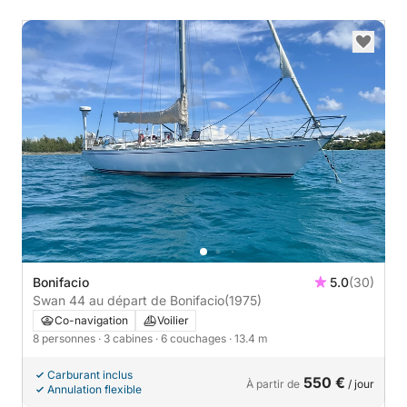
Bonifacio
5.0
(30)
Swan 44 au départ de Bonifacio
(1975)
Co-navigation
Voilier
8 personnes
· 3 cabines
· 6 couchages
· 13.4 m
Carburant inclus
550 €
À partir de
/ jour
Annulation flexible