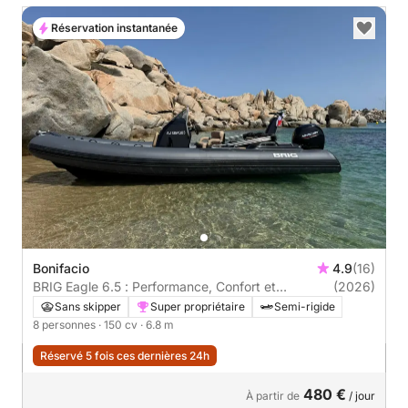
Réservation instantanée
Bonifacio
4.9
(16)
BRIG Eagle 6.5 : Performance, Confort et
(2026)
Sensations en Mer
Sans skipper
Super propriétaire
Semi-rigide
8 personnes
· 150 cv
· 6.8 m
Réservé 5 fois ces dernières 24h
480 €
À partir de
/ jour