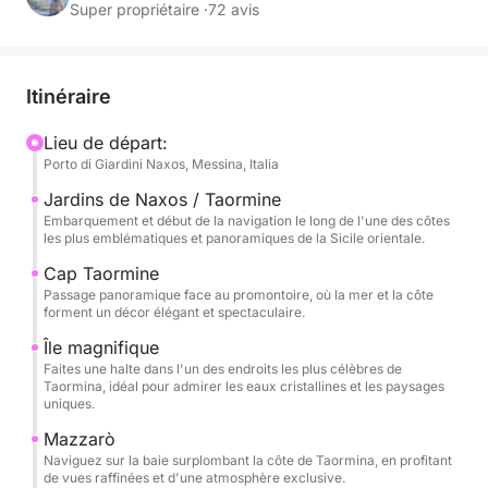
de la mer, à se détendre et à admirer des paysages
Super propriétaire ·
72 avis
inoubliables.
La navigation commence vers Capo Taormina et
Itinéraire
Isola Bella, symboles emblématiques de cette côte,
où la mer cristalline rencontre un paysage
Lieu de départ:
Porto di Giardini Naxos, Messina, Italia
spectaculaire et intemporel. Ici, la côte offre des
couleurs intenses, des criques pittoresques et des
Jardins de Naxos / Taormine
vues parfaites pour une baignade ou pour se
Embarquement et début de la navigation le long de l'une des côtes
les plus emblématiques et panoramiques de la Sicile orientale.
prélasser en toute tranquillité.
Cap Taormine
Passage panoramique face au promontoire, où la mer et la côte
L'excursion se poursuit vers Mazzarò et la splendide
forment un décor élégant et spectaculaire.
baie d'Atlantis, également connue sous le nom de
Île magnifique
baie des Sirènes, un havre de paix exclusif et raffiné
Faites une halte dans l'un des endroits les plus célèbres de
où la nature se mêle à l'élégance de la baie. La
Taormina, idéal pour admirer les eaux cristallines et les paysages
clarté de ses eaux et son cadre isolé rendent cette
uniques.
escale particulièrement magique en journée.
Mazzarò
Naviguez sur la baie surplombant la côte de Taormina, en profitant
de vues raffinées et d'une atmosphère exclusive.
Enfin, nous atteignons Sant'Alessio, en passant par