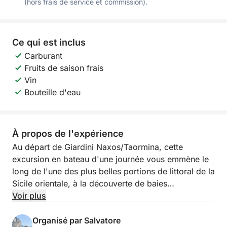
(hors frais de service et commission).
Ce qui est inclus
Carburant
Fruits de saison frais
Vin
Bouteille d'eau
À propos de l'expérience
Au départ de Giardini Naxos/Taormina, cette
excursion en bateau d'une journée vous emmène le
long de l'une des plus belles portions de littoral de la
Sicile orientale, à la découverte de baies
emblématiques, de panoramas élégants et de sites
Voir plus
captivants. Cette expérience est idéale pour ceux
qui souhaitent passer une journée entière à profiter
Organisé par Salvatore