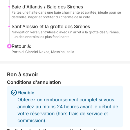
la pittoresque Grotta delle Sirene, un lieu empreint
Baie d'Atlantis / Baie des Sirènes
de charme et d'atmosphère. L'excursion comprend
Faites une halte dans une baie charmante et abritée, idéale pour se
détendre, nager et profiter du charme de la côte.
des arrêts pour la baignade, la détente et la plongée
avec tuba avant le retour après une journée
Sant'Alessio et la grotte des Sirènes
Navigation vers Sant'Alessio avec un arrêt à la grotte des Sirènes,
complète consacrée à la découverte de la plus belle
l'un des endroits les plus fascinants.
mer de la côte de Taormina.
Retour à:
Porto di Giardini Naxos, Messina, Italia
Bon à savoir
Conditions d'annulation
Flexible
Obtenez un remboursement complet si vous
annulez au moins 24 heures avant le début de
votre réservation (hors frais de service et
commission).