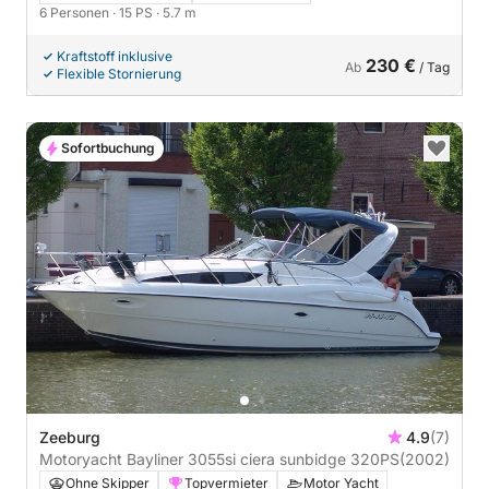
6 Personen
· 15 PS
· 5.7 m
Kraftstoff inklusive
230 €
Ab
/ Tag
Flexible Stornierung
Sofortbuchung
Zeeburg
4.9
(7)
Motoryacht Bayliner 3055si ciera sunbidge 320PS
(2002)
Ohne Skipper
Topvermieter
Motor Yacht