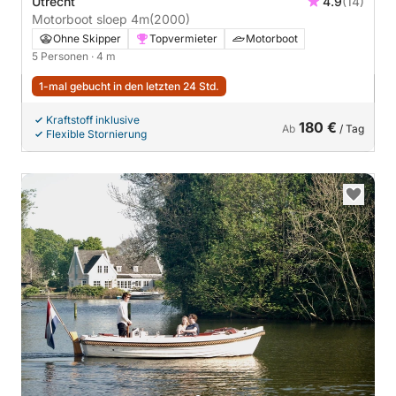
Utrecht
4.9
(14)
Motorboot sloep 4m
(2000)
Ohne Skipper
Topvermieter
Motorboot
5 Personen
· 4 m
1-mal gebucht in den letzten 24 Std.
Kraftstoff inklusive
180 €
Ab
/ Tag
Flexible Stornierung