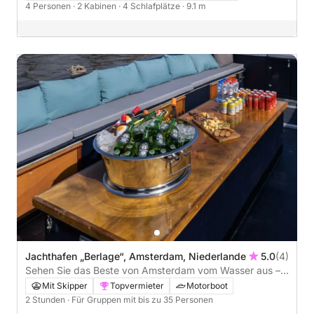
4 Personen
· 2 Kabinen
· 4 Schlafplätze
· 9.1 m
Jachthafen „Berlage“, Amsterdam, Niederlande
5.0
(4)
Sehen Sie das Beste von Amsterdam vom Wasser aus –
2-stündige geführte Privatkreuzfahrt
Mit Skipper
Topvermieter
Motorboot
2 Stunden
· Für Gruppen mit bis zu 35 Personen