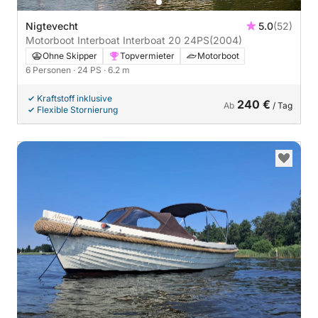
Nigtevecht
5.0
(52)
Motorboot Interboat Interboat 20 24PS
(2004)
Ohne Skipper
Topvermieter
Motorboot
6 Personen
· 24 PS
· 6.2 m
Kraftstoff inklusive
240 €
Ab
/ Tag
Flexible Stornierung