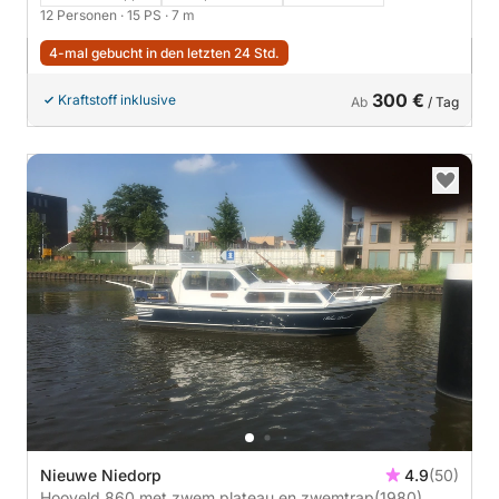
12 Personen
· 15 PS
· 7 m
4-mal gebucht in den letzten 24 Std.
300 €
Kraftstoff inklusive
Ab
/ Tag
Nieuwe Niedorp
4.9
(50)
Hooveld 860 met zwem plateau en zwemtrap
(1980)