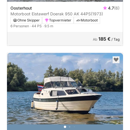
Oosterhout
4.7
(6)
Motorboot Eistawerf Doerak 950 AK 44PS
(1973)
Ohne Skipper
Topvermieter
Motorboot
6 Personen
· 44 PS
· 9.5 m
185 €
Ab
/ Tag