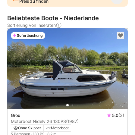
Preis zu finden
Beliebteste Boote - Niederlande
Sortierung von Inseraten
Sofortbuchung
Grou
5.0
(3)
Motorboot Nidelv 26 130PS
(1987)
Ohne Skipper
Motorboot
5 Personen
· 130 PS
· 8.2 m