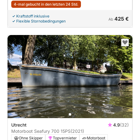
4-mal gebucht in den letzten 24 Std.
Kraftstoff inklusive
425 €
Ab
Flexible Stornobedingungen
Utrecht
4.9
(32)
Motorboot Seafury 700 15PS
(2021)
Ohne Skipper
Topvermieter
Motorboot