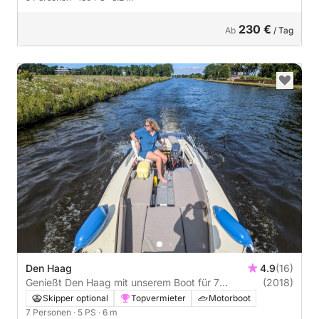
230 €
Ab
/ Tag
Den Haag
4.9
(16)
Genießt Den Haag mit unserem Boot für 7
(2018)
Personen!
Skipper optional
Topvermieter
Motorboot
7 Personen
· 5 PS
· 6 m