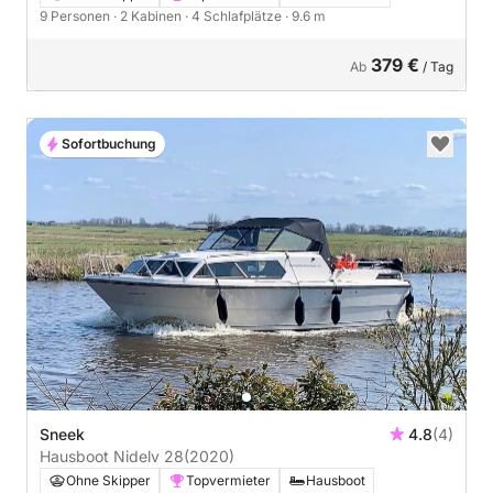
9 Personen
· 2 Kabinen
· 4 Schlafplätze
· 9.6 m
379 €
Ab
/ Tag
Sofortbuchung
Sneek
4.8
(4)
Hausboot Nidelv 28
(2020)
Ohne Skipper
Topvermieter
Hausboot