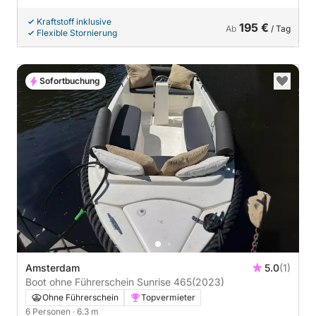
Kraftstoff inklusive
195 €
Ab
/ Tag
Flexible Stornierung
Sofortbuchung
Amsterdam
5.0
(1)
Boot ohne Führerschein Sunrise 465
(2023)
Ohne Führerschein
Topvermieter
6 Personen
· 6.3 m