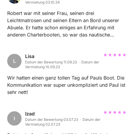
Vermietung 03.10.24
Robert war mit seiner Frau, seinen drei
Leichtmatrosen und seinen Eltern an Bord unserer
Abuela. Er hatte schon einiges an Erfahrung mit
anderen Charterbooten, so war das nautische
überhaupt gar kein Problem. Er ist ein sehr sicherer
und ruhiger Skipper. Wir würden uns wirklich freuen,
die sehr sympathische Familie wieder an Bord
Lisa
L
Datum der Bewertung 11.09.23 · Datum der
unserer Abuela begrüßen zu dürfen.
Vermietung 10.09.23
Wir hatten einen ganz tollen Tag auf Pauls Boot. Die
Kommunikation war super unkompliziert und Paul ist
sehr nett!
Izad
I
Datum der Bewertung 03.07.23 · Datum der
Vermietung 02.07.23