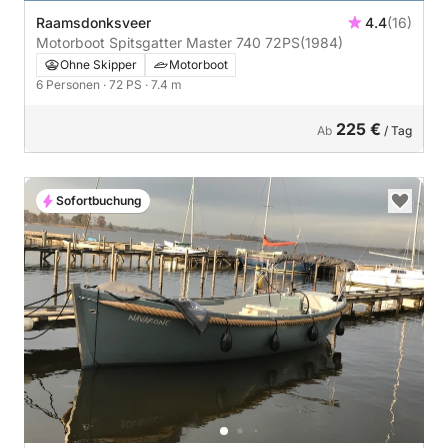
Raamsdonksveer
4.4
(16)
Motorboot Spitsgatter Master 740 72PS
(1984)
Ohne Skipper
Motorboot
6 Personen
· 72 PS
· 7.4 m
225 €
Ab
/ Tag
Sofortbuchung