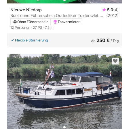
Nieuwe Niedorp
5.0
(4)
Boot ohne Führerschein Oudedijker Tuidersvlet.
(2012)
Sloep 7.50 27PS
Ohne Führerschein
Topvermieter
12 Personen
· 27 PS
· 7.5 m
250 €
Flexible Stornierung
Ab
/ Tag