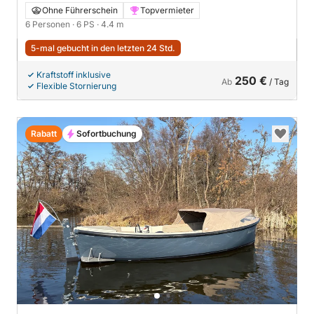
Ohne Führerschein
Topvermieter
6 Personen
· 6 PS
· 4.4 m
5-mal gebucht in den letzten 24 Std.
Kraftstoff inklusive
250 €
Ab
/ Tag
Flexible Stornierung
Rabatt
Sofortbuchung