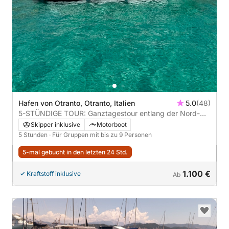
Hafen von Otranto, Otranto, Italien
5.0
(48)
5-STÜNDIGE TOUR: Ganztagestour entlang der Nord-
und Südküste mit Gourmet-Mittagessen **empfohlen**
Skipper inklusive
Motorboot
5 Stunden
· Für Gruppen mit bis zu 9 Personen
5-mal gebucht in den letzten 24 Std.
1.100 €
Kraftstoff inklusive
Ab