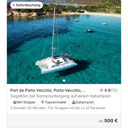
Sofortbuchung
Port de Porto Vecchio, Porto-Vecchio,
4.9
(12)
Frankreich
Segeltörn bei Sonnenuntergang auf einem Katamaran
Mit Skipper
Topvermieter
Katamaran
3 Stunden 30 Minuten
· Für Gruppen mit bis zu 12 Personen
500 €
Ab