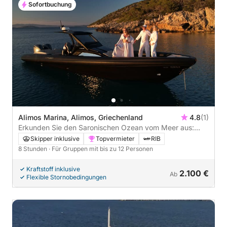
Sofortbuchung
Alimos Marina, Alimos, Griechenland
4.8
(1)
Erkunden Sie den Saronischen Ozean vom Meer aus:
Zwischenstopp auf Ägina und einer versteckten Insel
Skipper inklusive
Topvermieter
RIB
8 Stunden
· Für Gruppen mit bis zu 12 Personen
Kraftstoff inklusive
2.100 €
Ab
Flexible Stornobedingungen