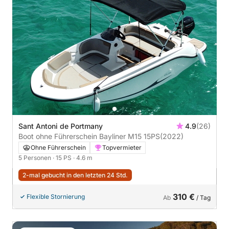
Sant Antoni de Portmany
4.9
(26)
Boot ohne Führerschein Bayliner M15 15PS
(2022)
Ohne Führerschein
Topvermieter
5 Personen
· 15 PS
· 4.6 m
2-mal gebucht in den letzten 24 Std.
310 €
Flexible Stornierung
Ab
/ Tag