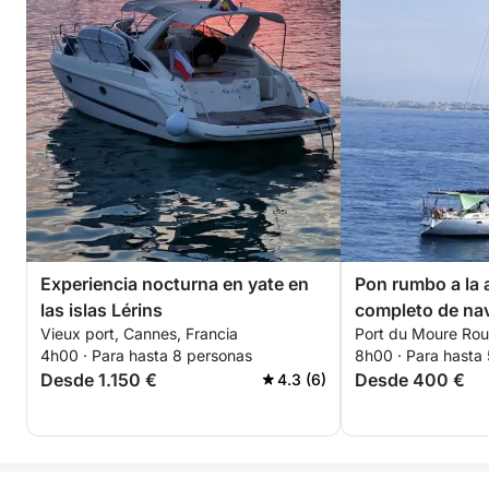
Experiencia nocturna en yate en
Pon rumbo a la a
las islas Lérins
completo de na
Vieux port, Cannes, Francia
Port du Moure Rou
auténtica en Ca
4h00 · Para hasta 8 personas
8h00 · Para hasta
un velero.
Desde 1.150 €
Desde 400 €
4.3 (6)