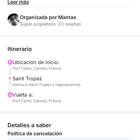
El puerto de Saint Tropez tiene un coste adicional
Leer más
por el desembarque. También podemos fondear
media hora para nadar o hacer snorkel y regresar al
Organizada por Mantas
puerto Canto de Cannes.
Súper propietario ·
23 reseñas
+ 1 hora extra: 200 €
Itinerario
Usted elige libremente su destino. Estaré a su
disposición para asesorarle según sus preferencias.
Ubicación de inicio:
Port Canto, Cannes, France
Embarque:
Saint Tropez
Iremos a Saint Tropez y regresaremos.
El embarque se realizará en el puerto Canto de
Vuelta a:
Cannes.
Port Canto, Cannes, France
Posibilidad de recogida en otro puerto si lo solicita.
Detalles a saber
Equipamiento para el día:
Política de cancelación