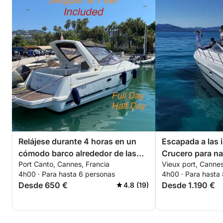
Relájese durante 4 horas en un
Escapada a las i
cómodo barco alrededor de las
Crucero para nad
Port Canto, Cannes, Francia
Vieux port, Cannes
islas Lérins. ¡Descuento especial
desde Cannes
4h00 · Para hasta 6 personas
4h00 · Para hasta
para parejas!
Desde 650 €
Desde 1.190 €
4.8 (19)