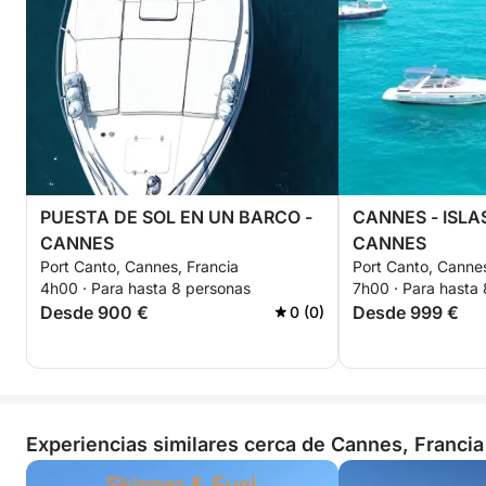
¡No se permite vino tinto a bordo!
Fórmula libre: Trae tu propia comida y bebida
(tendrás a tu disposición una nevera y una hielera).
Puedo grabar un vídeo corto de la excursión de un
día con dron, GoPro subacuática y cámara de móvil
por 150 €.
PUESTA DE SOL EN UN BARCO -
CANNES - ISLAS
CANNES
CANNES
Te espero a bordo.
Port Canto, Cannes, Francia
Port Canto, Cannes
4h00 · Para hasta 8 personas
7h00 · Para hasta
Desde 900 €
Desde 999 €
0 (0)
Experiencias similares cerca de Cannes, Francia