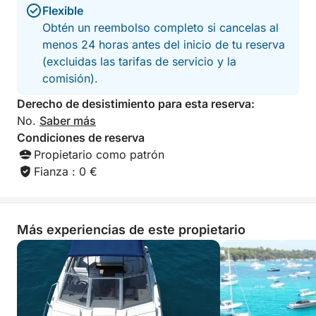
🔸 4 máscaras de snorkel: incluidas
Flexible
Obtén un reembolso completo si cancelas al
🔸 Tabla de SUP: 40€ (una), 60€ (dos tablas)
menos 24 horas antes del inicio de tu reserva
(excluidas las tarifas de servicio y la
🔸 Kayak transparente: 60€
comisión).
Derecho de desistimiento para esta reserva:
🔸 Altavoz Bluetooth JBL BOOMBOX 3 para relajarse
No.
Saber más
o crear ambiente con tu música favorita
Condiciones de reserva
🔸 Y para mayor comodidad, pongo a tu
Propietario como patrón
disposición una amplia plataforma de baño en la
Fianza : 0 €
popa del barco
Almuerzo: bajo petición
Más experiencias de este propietario
1 bandeja de comida fresca + 6 botellas de agua sin
gas de 0,5 l + 6 botellas de Coca-Cola de 0,33 l -
70€
Cerveza, vino rosado, vino espumoso bajo
petición...