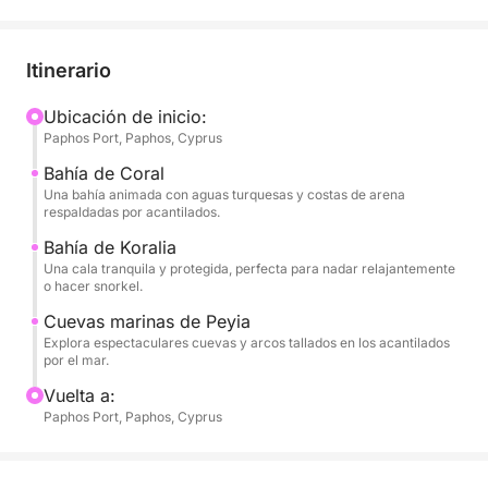
Saliendo del puerto de Pafos, navegarás hacia el
noroeste, pasando por el emblemático faro y el
castillo medieval. El barco se desliza hacia la Bahía
Itinerario
de Coral, una encantadora extensión de arena con
aguas turquesas y espectaculares formaciones
Ubicación de inicio:
Paphos Port, Paphos, Cyprus
rocosas. Poco después, llegarás a la Bahía de
Koralia, donde disfrutarás de tu primera parada para
Bahía de Coral
nadar: una cala virgen y protegida, perfecta para
Una bahía animada con aguas turquesas y costas de arena
respaldadas por acantilados.
flotar, hacer snorkel o simplemente sumergirte en el
Mediterráneo.
Bahía de Koralia
Una cala tranquila y protegida, perfecta para nadar relajantemente
o hacer snorkel.
A medida que la costa se vuelve más salvaje, te
Cuevas marinas de Peyia
acercarás a las famosas Cuevas Marinas de Peyia,
Explora espectaculares cuevas y arcos tallados en los acantilados
donde el viento y las olas han tallado túneles y arcos
por el mar.
en los acantilados de piedra caliza. Aquí, fondearás
Vuelta a:
de nuevo para un segundo baño, lo que te dará la
Paphos Port, Paphos, Cyprus
oportunidad de hacer snorkel junto a estas
fascinantes formaciones.