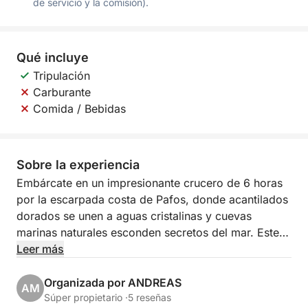
de servicio y la comisión).
Qué incluye
Tripulación
Carburante
Comida / Bebidas
Sobre la experiencia
Embárcate en un impresionante crucero de 6 horas
por la escarpada costa de Pafos, donde acantilados
dorados se unen a aguas cristalinas y cuevas
marinas naturales esconden secretos del mar. Este
inolvidable viaje combina relajación paisajística con
Leer más
un toque de aventura, perfecto para quienes desean
descubrir Chipre más allá de la playa.
Organizada por ANDREAS
AM
Súper propietario ·
5 reseñas