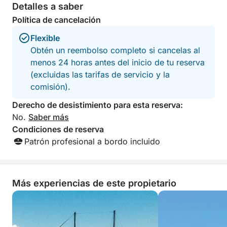
Detalles a saber
A bordo, podrá adquirir comida y bebidas,
Política de cancelación
incluyendo especialidades locales y refrescantes
cócteles para disfrutar entre paradas. Disponemos
Flexible
de asientos a la sombra y terrazas abiertas para que
Obtén un reembolso completo si cancelas al
pueda relajarse con comodidad, ya sea tomando el
menos 24 horas antes del inicio de tu reserva
sol o disfrutando de la brisa.
(excluidas las tarifas de servicio y la
comisión).
Lo que distingue a este crucero es su combinación
Derecho de desistimiento para esta reserva:
de tranquilos lugares para nadar, lugares
No.
Saber más
emblemáticos y maravillas naturales, todo en un
Condiciones de reserva
viaje de 6 horas perfectamente sincronizado.
Patrón profesional a bordo incluido
Explorará rincones tanto concurridos como
escondidos de la costa, sin prisas.
Desde calas tranquilas hasta maravillas geológicas,
Más experiencias de este propietario
este tour ofrece una experiencia completa de la
belleza costera de Chipre. Es ideal para parejas,
familias y cualquier amante del mar.