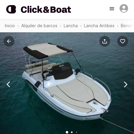
Inicio
Alquiler de barcos
Lancha
Lancha Antibes
Benete