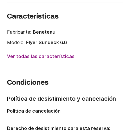
Características
Fabricante:
Beneteau
Modelo:
Flyer Sundeck 6.6
Potencia del motor:
200CV
Ver todas las características
Eslora:
6.6m
Año:
2021
Condiciones
Capacidad a bordo:
6 personas
Número de cabinas:
1
Política de desistimiento y cancelación
Política de cancelación
Derecho de desistimiento para esta reserva: