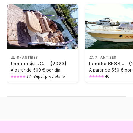
8
·
ANTIBES
7
·
ANTIBES
Lancha ⚓️LUCKY BOAT CANNES⚓️ LUXE 2025 320CV
(2023)
Lancha SESSA MARINE KEY LARGO 26 225CV
(
A partir de
500 € por día
A partir de
550 € por 
37
·
Súper propietario
40