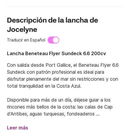
Descripción de la lancha de
Jocelyne
Traducir en Español
Lancha Beneteau Flyer Sundeck 6.6 200cv
Con salida desde Port Gallice, el Beneteau Flyer 6.6 
Sundeck con patrón profesional es ideal para 
disfrutar plenamente del mar sin restricciones y con 
total tranquilidad en la Costa Azul.

Disponible para más de un día, déjese guiar a los 
rincones más bellos de la costa: las calas de Cap 
d'Antibes, aguas turquesas, fondeaderos 
excepcionales o una escapada a las Islas Lérins. El 
patrón se encarga de la navegación mientras usted 
Leer más