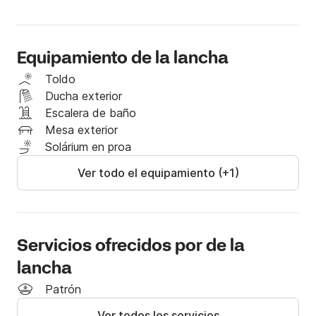
disfruta plenamente de la experiencia.

⚓ Equipamiento a bordo:

Equipamiento de la lancha
- Toldo parasol

Toldo
Ducha exterior
- Amplia terraza para tomar el sol

Escalera de baño
Mesa exterior
- Ducha de agua dulce

Solárium en proa
Ver todo el equipamiento (+1)
- Escalera de baño

Cómodo y elegante, el Beneteau Flyer 6.6 Sundeck 
ofrece un entorno ideal para una relajante excursión 
Servicios ofrecidos por de la
en el mar, con capacidad para hasta 8 personas con 
patrón.

lancha
Patrón
? Salida: Port Gallice – Juan-les-Pins

Ver todos los servicios