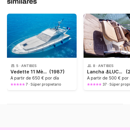
similares
5
·
ANTIBES
8
·
ANTIBES
Vedette 11 Mètres
(1987)
Lancha ⚓️LUCKY BOAT CANNES⚓️ LUXE 2025 320CV
(
A partir de
650 € por día
A partir de
500 € por 
7
·
Súper propietario
37
·
Súper propi