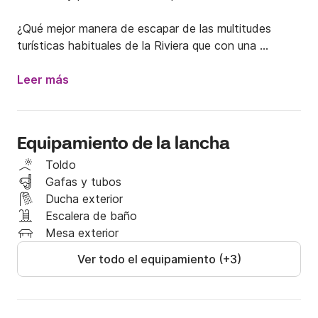
¿Qué mejor manera de escapar de las multitudes 
turísticas habituales de la Riviera que con una 
excursión en barco? Ofrecemos experiencias a 
medida entre los puertos de Saint-Tropez y 
Leer más
Villefranche.

¡Descubra las Islas Lérins y el Cap d’Antibes! Este 
Equipamiento de la lancha
Sessa Marine Key Largo 26 de 8 metros está 
propulsado por un magnífico motor de 225 CV. 
Toldo
Disfrutará de toda la comodidad necesaria para 
Gafas y tubos
navegar por la costa, combinada con el acceso a 
Ducha exterior
algunos de los lugares más bellos de la Costa Azul, 
Escalera de baño
tanto por mar como por tierra.

Mesa exterior
Ver todo el equipamiento (+3)
¡Este barco solo se alquila con capitán!

Ventajas de tener un capitán:
