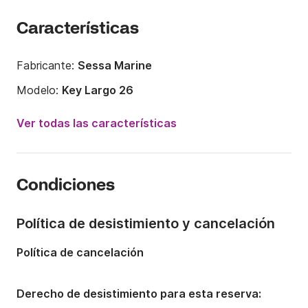
Características
Fabricante:
Sessa Marine
Modelo:
Key Largo 26
Potencia del motor:
225CV
Ver todas las características
Eslora:
8m
Año:
2012
Condiciones
Capacidad a bordo:
7 personas
Número de cabinas:
1
Política de desistimiento y cancelación
Política de cancelación
Derecho de desistimiento para esta reserva: