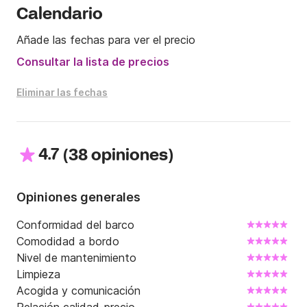
Calendario
• No se requiere licencia de navegación

Añade las fechas para ver el precio
• Sin depósito de seguridad

Consultar la lista de precios
• Conocimiento perfecto de la zona

Eliminar las fechas
El coste del combustible se estima entre 60 € y 90 € 
por medio día (este precio puede variar según el 
número de pasajeros a bordo y las condiciones 
4.7
(
)
38 opiniones
meteorológicas). Salida desde Port Gallice en Juan-
les-Pins.

Opiniones generales
Para más información, no dudes en contactarme 
Conformidad del barco
directamente por mensaje privado al Click&Boat.

Comodidad a bordo
Nivel de mantenimiento
¡Hasta pronto!
Limpieza
Acogida y comunicación