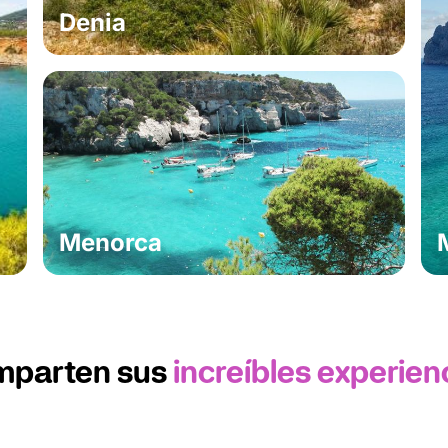
Denia
Menorca
mparten sus
increíbles experien