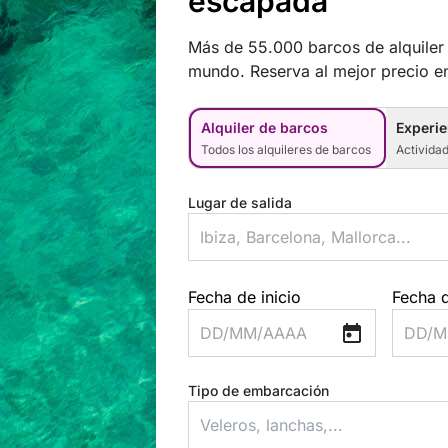
escapada
Más de 55.000 barcos de alquiler 
mundo. Reserva al mejor precio en
Alquiler de barcos
Experie
Todos los alquileres de barcos
Activida
Lugar de salida
Fecha de inicio
Fecha d
DD/MM/AAAA
DD/M
Tipo de embarcación