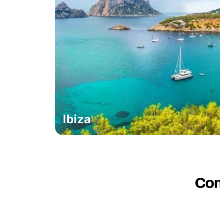
Ibiza
Co