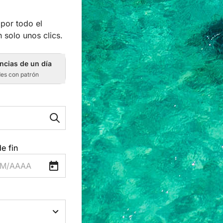
por todo el
 solo unos clics.
ncias de un día
des con patrón
e fin
M/AAAA