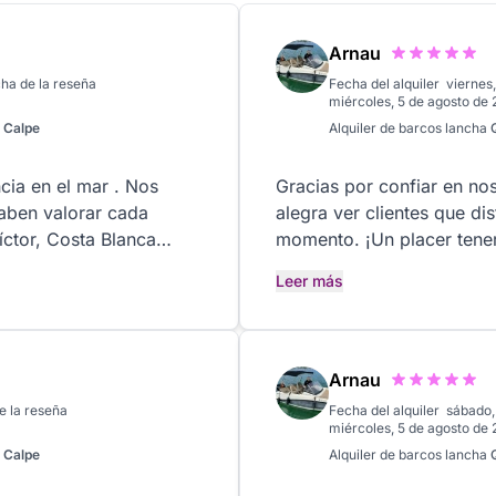
Arnau
ha de la reseña
Fecha del alquiler
viernes,
miércoles, 5 de agosto de
n
Calpe
Alquiler de barcos
lancha
cia en el mar . Nos
Gracias por confiar en nos
saben valorar cada
alegra ver clientes que di
momento. ¡Un placer tenerte a bordo! Arnau &
Navegación
Leer más
Arnau
e la reseña
Fecha del alquiler
sábado,
miércoles, 5 de agosto de
n
Calpe
Alquiler de barcos
lancha