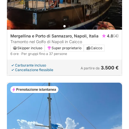
Mergellina e Porto di Sannazaro, Napoli, Italia
4.8
(4)
Tramonto nel Golfo di Napoli in Caicco
Skipper incluso
Super proprietario
Caicco
6 ore
· Per gruppi fino a 37 persone
Carburante incluso
3.500 €
A partire da
Cancellazione flessibile
Prenotazione istantanea