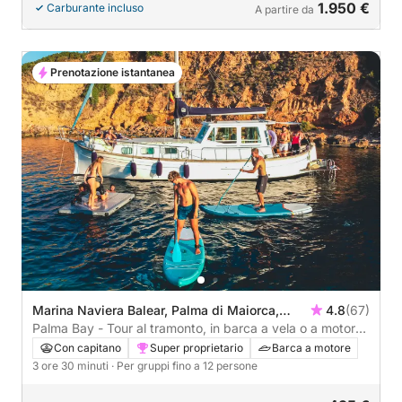
1.950 €
Carburante incluso
A partire da
Prenotazione istantanea
Marina Naviera Balear, Palma di Maiorca,
4.8
(67)
Spagna
Palma Bay - Tour al tramonto, in barca a vela o a motore
verso una riserva marina, giochi
Con capitano
Super proprietario
Barca a motore
3 ore 30 minuti
· Per gruppi fino a 12 persone