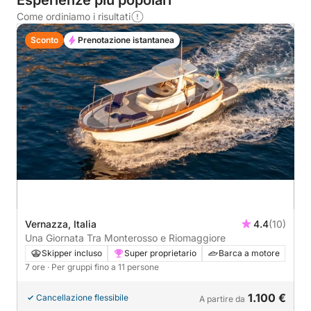
Esperienze più popolari
Come ordiniamo i risultati
Sconto
Prenotazione istantanea
Vernazza, Italia
4.4
(10)
Una Giornata Tra Monterosso e Riomaggiore
Skipper incluso
Super proprietario
Barca a motore
7 ore
· Per gruppi fino a 11 persone
1.100 €
Cancellazione flessibile
A partire da