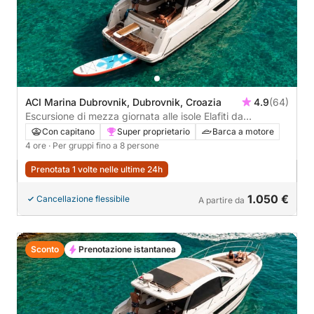
ACI Marina Dubrovnik, Dubrovnik, Croazia
4.9
(64)
Escursione di mezza giornata alle isole Elafiti da
Dubrovnik
Con capitano
Super proprietario
Barca a motore
4 ore
· Per gruppi fino a 8 persone
Prenotata 1 volte nelle ultime 24h
1.050 €
Cancellazione flessibile
A partire da
Sconto
Prenotazione istantanea