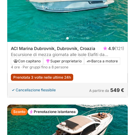
ACI Marina Dubrovnik, Dubrovnik, Croazia
4.9
(121)
Escursione di mezza giornata alle isole Elafiti da
Dubrovnik
Con capitano
Super proprietario
Barca a motore
4 ore
· Per gruppi fino a 8 persone
Prenotata 3 volte nelle ultime 24h
549 €
Cancellazione flessibile
A partire da
Sconto
Prenotazione istantanea