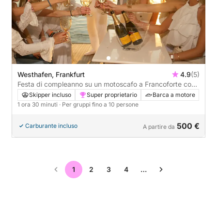
Westhafen, Frankfurt
4.9
(5)
Festa di compleanno su un motoscafo a Francoforte con
vista sullo skyline - 1h30
Skipper incluso
Super proprietario
Barca a motore
1 ora 30 minuti
· Per gruppi fino a 10 persone
500 €
Carburante incluso
A partire da
1
2
3
4
…