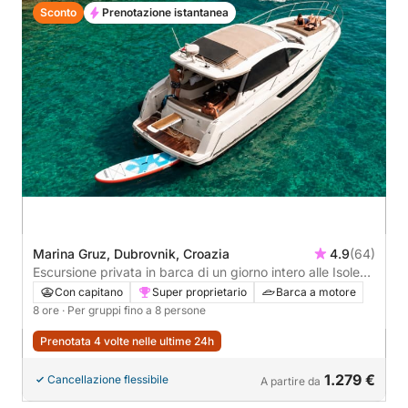
Sconto
Prenotazione istantanea
Marina Gruz, Dubrovnik, Croazia
4.9
(64)
Escursione privata in barca di un giorno intero alle Isole
Elafiti da Dubrovnik
Con capitano
Super proprietario
Barca a motore
8 ore
· Per gruppi fino a 8 persone
Prenotata 4 volte nelle ultime 24h
1.279 €
Cancellazione flessibile
A partire da