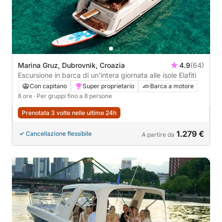
Marina Gruz, Dubrovnik, Croazia
4.9
(64)
Escursione in barca di un'intera giornata alle isole Elafiti
Con capitano
Super proprietario
Barca a motore
8 ore
· Per gruppi fino a 8 persone
Prenotata 3 volte nelle ultime 24h
1.279 €
Cancellazione flessibile
A partire da