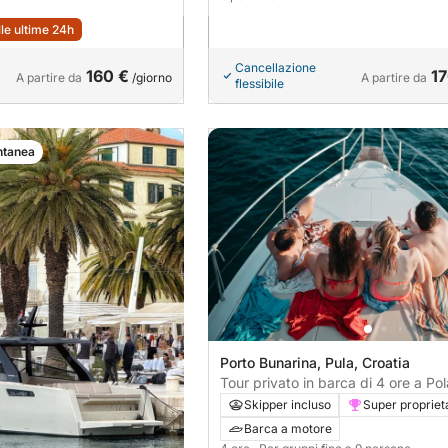
lle ultime 24h
Cancellazione
160 €
17
A partire da
/giorno
A partire da
flessibile
ntanea
Porto Bunarina, Pula, Croatia
Tour privato in barca di 4 ore a Po
dell'imbarcazione ORCA MARE
Skipper incluso
Super propriet
Barca a motore