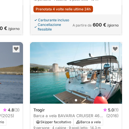
Prenotata 4 volte nelle ultime 24h
Carburante incluso
600 €
Cancellazione
A partire da
/giorno
0 €
/giorno
flessibile
4.8
(3)
Trogir
5.0
(1)
0 6CV
(2025)
Barca a vela BAVARIA CRUISER 46
(2016)
14m
rio
Skipper facoltativo
Barca a vela
9 persone
· 4 cabine
· 9 posti letto
· 14.3 m