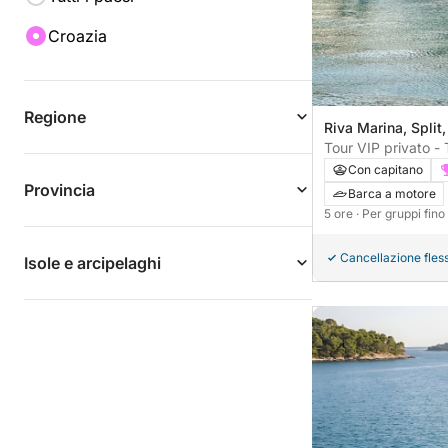
Croazia
Regione
Riva Marina, Split,
Tour VIP privato -
delle 3 isole: Lagu
Con capitano
o Maslinica
Provincia
Barca a motore
5 ore
· Per gruppi fin
Cancellazione fless
Isole e arcipelaghi