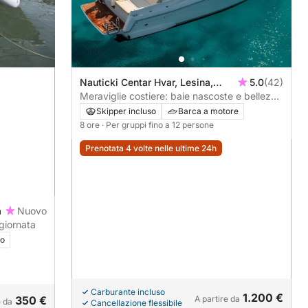
Nauticki Centar Hvar, Lesina,
5.0
(42)
Croazia
Meraviglie costiere: baie nascoste e bellezza
delle rocce rosse di Hvar
Skipper incluso
Barca a motore
8 ore
· Per gruppi fino a 12 persone
Prenotata 4 volte nelle ultime 24h
a
Nuovo
giornata
io
Carburante incluso
1.200 €
350 €
A partire da
e da
Cancellazione flessibile