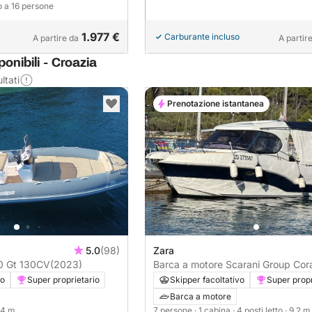
no a 16 persone
1.977 €
Carburante incluso
A partire da
A partir
onibili - Croazia
ltati
Prenotazione istantanea
5.0
(98)
Zara
Gommone Salpa 20 Gt 130CV
(2023)
Barca a motore Scarani Group Cor
30 Scarani
vo
Super proprietario
Skipper facoltativo
Super propr
Barca a motore
6.4 m
7 persone
· 1 cabina
· 4 posti letto
· 9.2 m