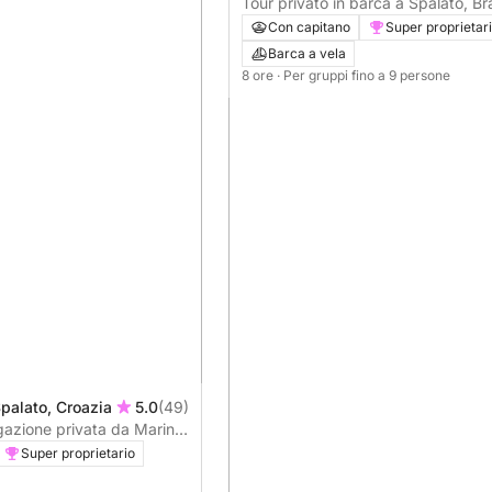
Tour privato in barca a Spalato, Br
(8 ore)
Con capitano
Super proprietar
Barca a vela
8 ore
· Per gruppi fino a 9 persone
Spalato, Croazia
5.0
(49)
gazione privata da Marina
l'isola di Brac
Super proprietario