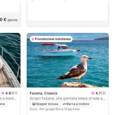
0 €
/giorno
Prenotazione istantanea
4.8
(61)
Fasana, Croazia
4.7
(3)
la a bordo
Scopri Fažana: una giornata intera di sole a
bordo di un motoscafo.
ario
Skipper incluso
Barca a motore
6 ore
· Per gruppi fino a 12 persone