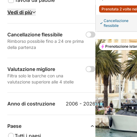
Tavola da paddle
Prenotata 2 volte ne
Vedi di più
Cancellazione
flessibile
Cancellazione flessibile
Rimborso possibile fino a 24 ore prima
Prenotazione ista
della partenza
Valutazione migliore
Filtra solo le barche con una
valutazione superiore alle 4 stelle
Anno di costruzione
2006 - 2026
Paese
Tutti i paesi