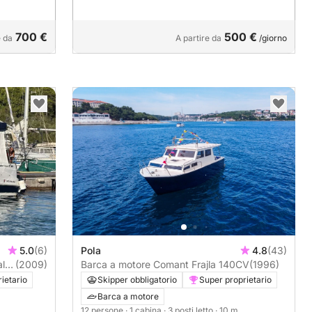
700 €
500 €
e da
A partire da
/giorno
5.0
(6)
Pola
4.8
(43)
al
(2009)
Barca a motore Comant Frajla 140CV
(1996)
ietario
Skipper obbligatorio
Super proprietario
Barca a motore
12 persone
· 1 cabina
· 3 posti letto
· 10 m