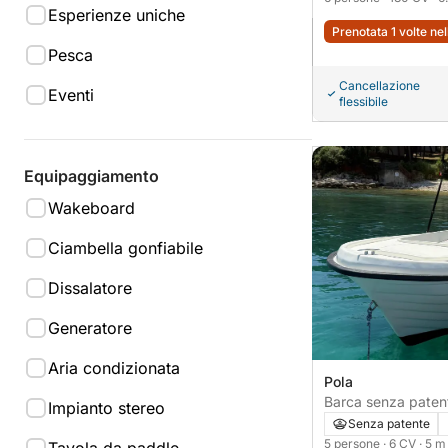
Esperienze uniche
Prenotata 1 volte ne
Pesca
Cancellazione
Eventi
flessibile
Equipaggiamento
Wakeboard
Ciambella gonfiabile
Dissalatore
Generatore
Aria condizionata
Pola
Barca senza patente Adria
Impianto stereo
sundeck d
Senza patente
5 persone
· 6 CV
· 5 m