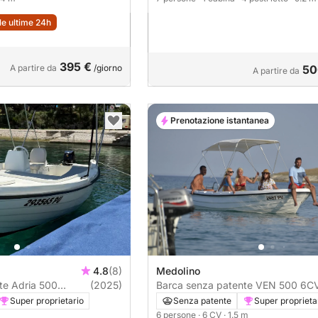
lle ultime 24h
395 €
A partire da
/giorno
50
A partire da
Prenotazione istantanea
4.8
(8)
Medolino
 500
(2025)
Barca senza patente VEN 50
eluxe 6CV
Super proprietario
Senza patente
Super proprieta
6 persone
· 6 CV
· 1.5 m