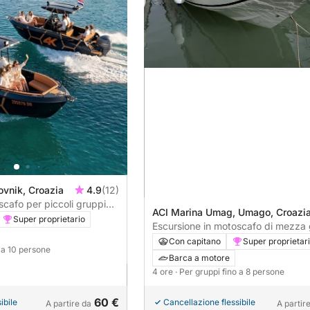
ovnik, Croazia
4.9
(12)
scafo per piccoli gruppi
ACI Marina Umag, Umago, Croazi
 alle Isole Elafiti.
Super proprietario
Escursione in motoscafo di mezza 
Con capitano
Super proprietar
o a 10 persone
Barca a motore
4 ore
· Per gruppi fino a 8 persone
60 €
ibile
Cancellazione flessibile
A partire da
A partir