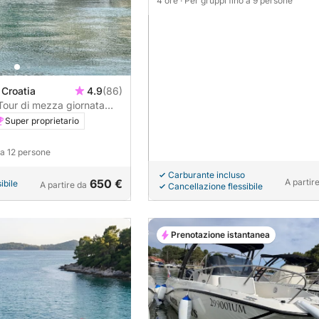
4 ore
· Per gruppi fino a 9 persone
 Croatia
4.9
(86)
 Tour di mezza giornata
ne Blu, Naufragio e Trogir
Super proprietario
o a 12 persone
Carburante incluso
650 €
A partir
ibile
A partire da
Cancellazione flessibile
Prenotazione istantanea