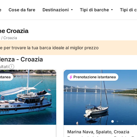
e
Cose da fare
Destinazioni
Tipi di barche
Tipi di 
he Croazia
e
/
Croazia
e per trovare la tua barca ideale al miglior prezzo
denza - Croazia
ltati
ntanea
Prenotazione istantanea
Marina Nava, Spalato, Croazia