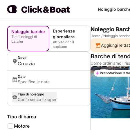
Noleggio barch
Noleggio Barc
Esperienze
Noleggio barche
Home
/
Noleggio barch
giornaliere
Tutti i noleggi di
barche
Attività con il
Aggiungi le dat
capitano
Barche di ten
Dove
Croazia
Come ordiniamo i risu
Prenotazione ista
Date
Specifica le date
Tipo di noleggio
Con o senza skipper
Tipo di barca
Motore