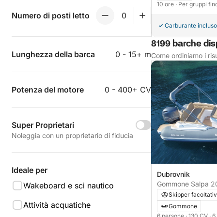
10 ore
· Per gruppi fi
Numero di posti letto
Carburante incluso
8199 barche disp
Lunghezza della barca
0 - 15+ m
Come ordiniamo i risu
Potenza del motore
0 - 400+ CV
Super Proprietari
Noleggia con un proprietario di fiducia
Ideale per
Dubrovnik
Wakeboard e sci nautico
Skipper facoltati
Attività acquatiche
Gommone
6 persone
· 130 CV
· 