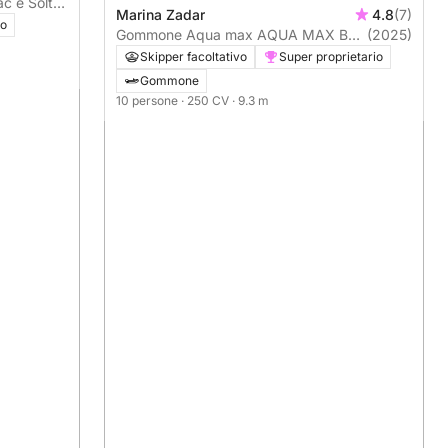
ač e Šolta
Marina Zadar
4.8
(7)
io
Gommone Aqua max AQUA MAX B28
(2025)
250CV
Skipper facoltativo
Super proprietario
Gommone
10 persone
· 250 CV
· 9.3 m