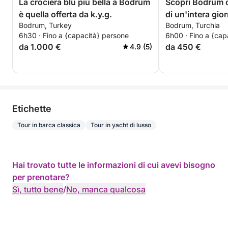
La crociera blu più bella a Bodrum
Scopri Bodrum 
è quella offerta da k.y.g.
di un'intera gior
Bodrum, Turkey
Bodrum, Turchia
motoscafo.
6h30 · Fino a {capacità} persone
6h00 · Fino a {cap
da 1.000 €
da 450 €
4.9 (5)
Etichette
Tour in barca classica
Tour in yacht di lusso
Hai trovato tutte le informazioni di cui avevi bisogno
per prenotare?
Sì, tutto bene
/
No, manca qualcosa