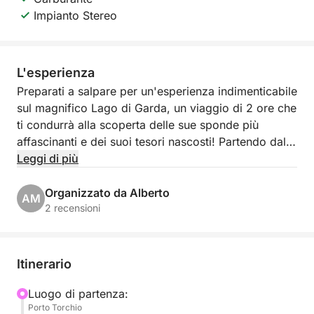
Impianto Stereo
L'esperienza
Preparati a salpare per un'esperienza indimenticabile
sul magnifico Lago di Garda, un viaggio di 2 ore che
ti condurrà alla scoperta delle sue sponde più
affascinanti e dei suoi tesori nascosti! Partendo dal
pittoresco Porto Torchio a Manerba del Garda, ti
Leggi di più
imbarcherai per un'escursione esclusiva che ti
regalerà panorami mozzafiato e momenti di puro
Organizzato da Alberto
AM
relax.
2 recensioni
Il nostro itinerario ti porterà a navigare verso la
suggestiva Isola del Garda, la più grande del lago,
Itinerario
con la sua sontuosa villa e i giardini che si
specchiano nell'acqua. Proseguiremo poi verso
Luogo di partenza:
Porto Torchio
l'elegante Salò, con il suo lungolago e la sua