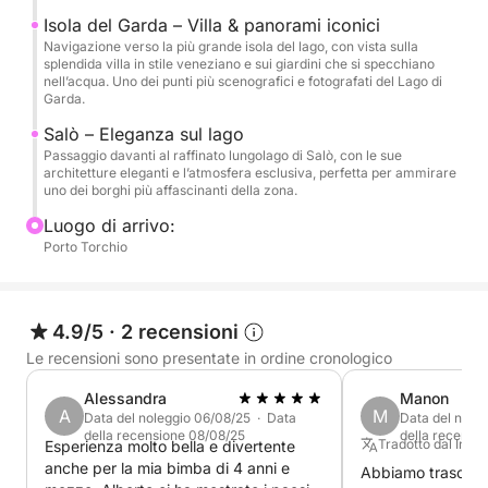
atmosfera raffinata. Ammireremo la storica Gardone
Isola del Garda – Villa & panorami iconici
Riviera, famosa per il Vittoriale degli Italiani, e la
Navigazione verso la più grande isola del lago, con vista sulla
splendida villa in stile veneziano e sui giardini che si specchiano
splendida Punta San Vigilio, un angolo di paradiso
nell’acqua. Uno dei punti più scenografici e fotografati del Lago di
con la sua villa cinquecentesca e il suo porticciolo
Garda.
incantevole. Ogni tappa sarà un'occasione per
Salò – Eleganza sul lago
ammirare la bellezza unica di questi luoghi.
Passaggio davanti al raffinato lungolago di Salò, con le sue
architetture eleganti e l’atmosfera esclusiva, perfetta per ammirare
uno dei borghi più affascinanti della zona.
Durante il tour, non mancherà una rinfrescante sosta
Luogo di arrivo:
bagno nelle acque cristalline del lago, un momento
Porto Torchio
perfetto per tuffarsi e godere della tranquillità del
paesaggio. A bordo, avrai a disposizione
abbondante acqua per rinfrescarti e uno stereo per
4.9/5
·
2 recensioni
accompagnare il tuo viaggio con la musica preferita,
creando l'atmosfera perfetta. Un'esperienza
Le recensioni sono presentate in ordine cronologico
completa, ideale per chi cerca relax, bellezza e un
Alessandra
Manon
assaggio delle meraviglie del Lago di Garda in poco
A
M
Data del noleggio 06/08/25 · Data
Data del nole
tempo
della recensione 08/08/25
della recensi
Tradotto dal Ingle
Esperienza molto bella e divertente
anche per la mia bimba di 4 anni e
Abbiamo trascors