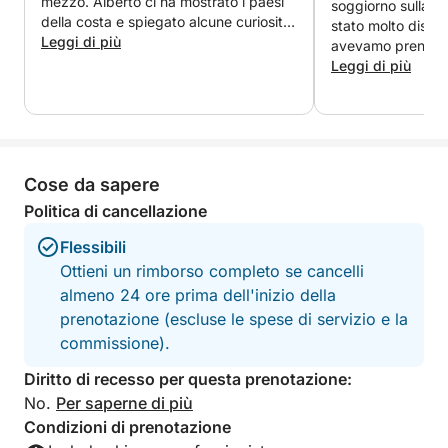
mezzo. Alberto ci ha mostrato i paesi
soggiorno sulla ba
della costa e spiegato alcune curiosità
stato molto dispo
del posto.
Leggi di più
avevamo prenotato
Leggi di più
Cose da sapere
Politica di cancellazione
Flessibili
Ottieni un rimborso completo se cancelli
almeno 24 ore prima dell'inizio della
prenotazione (escluse le spese di servizio e la
commissione).
Diritto di recesso per questa prenotazione:
No.
Per saperne di più
Condizioni di prenotazione