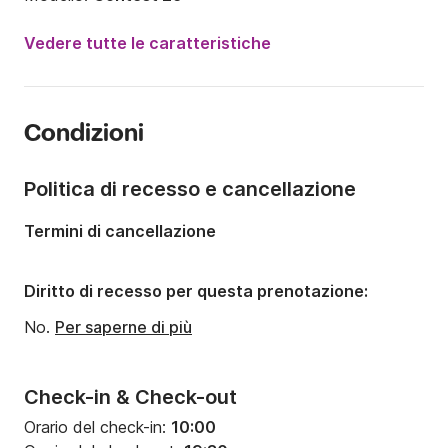
Anno:
1974
Vedere tutte le caratteristiche
Portata massima persone:
5 persone
Numero di cabine:
1
Condizioni
Numero di posti letto:
5
Numero di bagni:
1
Politica di recesso e cancellazione
Lunghezza:
9m
Termini di cancellazione
Larghezza:
3m
Pescaggio:
1m
Diritto di recesso per questa prenotazione:
Potenza del motore:
20CV
No.
Per saperne di più
Check-in & Check-out
Orario del check-in:
10:00