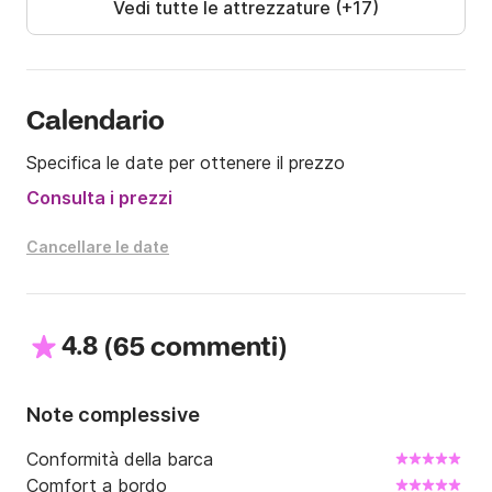
Vedi tutte le attrezzature (+17)
Offro i seguenti pacchetti:

Pacchetto (max 5 persone): €350, esclusi cibo e 
spese di piazzola, per l'intera giornata dalle 10:00 alle 
19:30. Sono possibili anche mezze giornate.

Calendario
Pacchetto weekend (max 3 persone): €800, esclusi 
Specifica le date per ottenere il prezzo
cibo e spese di piazzola

Tramonto dalle 17:00 alle 22:30: €250, esclusi costi di 
Consulta i prezzi
piazzola

E soprattutto, vela!
Cancellare le date
4.8
(
)
65 commenti
Note complessive
Conformità della barca
Comfort a bordo