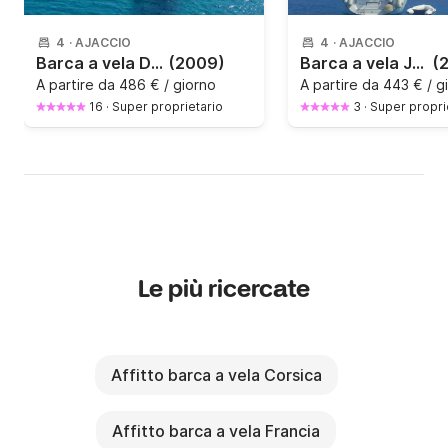
4
·
AJACCIO
4
·
AJACCIO
Barca a vela Dufour 425 Grand Large 12.9m
(2009)
Barca a vela Jeanneau Sun Odyssey 43 13m
(
A partire da
486 € / giorno
A partire da
443 € / g
16
·
Super proprietario
3
·
Super propri
Le più ricercate
Affitto barca a vela Corsica
Affitto barca a vela Francia