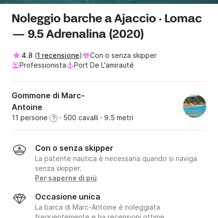
Noleggio barche a Ajaccio · Lomac
— 9.5 Adrenalina (2020)
4.8
(
1 recensione
)
Con o senza skipper
Professionista
Port De L'amirauté
Gommone di Marc-
Antoine
11 persone
· 500 cavalli
· 9.5 metri
?
Con o senza skipper
La patente nautica è necessaria quando si naviga
senza skipper.
Per saperne di più
Occasione unica
La barca di Marc-Antoine è noleggiata
frequentemente e ha recensioni ottime.