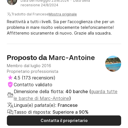
Data del noleggio 23/8/2024 · Data della
recensione 24/8/2024
Tradotto dal Francese
Mostra originale
Reattività a tutti i livelli. Sia per l'accoglienza che per un
problema in mare risolto velocemente telefonicamente!
Affitteremo sicuramente di nuovo. Grazie alla squadra.
Marc-Antoine
Proposto da
Membro dal luglio 2016
Proprietario professionista
4.5
(
173 recensioni
)
Contatto validato
Dimensione della flotta:
40 barche (
guarda tutte
le barche di Marc-Antoine
)
Lingua(e) parlata(e):
Francese
Tasso di risposta:
Superiore a 90%
Contatta il proprietario