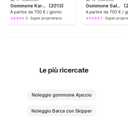
Gommone Kardis Apache 880 350CV
(2013)
Gommone Salpa 30 450CV
(
A partire da
700 € / giorno
A partire da
700 € / g
3
·
Super proprietario
1
·
Super propri
Le più ricercate
Noleggio gommone Ajaccio
Noleggio Barca con Skipper