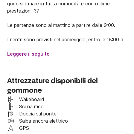
godersi il mare in tutta comodità e con ottime 
prestazioni. ??

Le partenze sono al mattino a partire dalle 9:00.

I rientri sono previsti nel pomeriggio, entro le 18:00 al 
molo, con il serbatoio pieno. ⛽️?

Leggere il seguito
REQUISITI:

Patente ?

Attrezzature disponibili del
gommone
Cauzione ?

Wakeboard
Documento d'identità (intestato alla patente e alla 
Sci nautico
cauzione) ?

Doccia sul ponte
Salpa ancora elettrico
FACOLTATIVO:

GPS