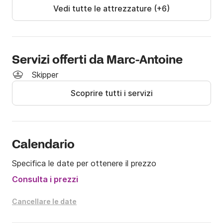
Vedi tutte le attrezzature (+6)
Skipper: €300/giorno (tasse incluse) ?‍✈️

Attrezzatura per sport acquatici (tubo trainabile, 
wakeboard, sci nautico, paddleboard): €25/giorno 
(tasse incluse) ?‍♂️?

Servizi offerti da Marc-Antoine
Skipper
Sueblue: €45/giorno (tasse incluse) ?

Scoprire tutti i servizi
Capacità: 12 persone se la barca viene noleggiata da 
sola e 11 se noleggiata con skipper.

Per qualsiasi altra richiesta, non esitate a contattarci. 
Calendario
?✨
Specifica le date per ottenere il prezzo
Consulta i prezzi
Cancellare le date