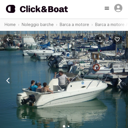
Home
Noleggio barche
Barca a motore
Barca a motore 