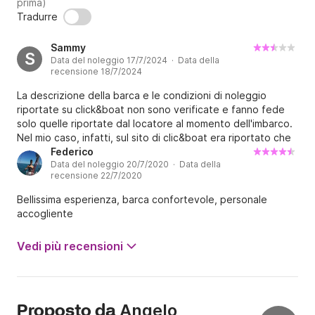
prima)
Tradurre
Sammy
S
Data del noleggio 17/7/2024 · Data della
recensione 18/7/2024
La descrizione della barca e le condizioni di noleggio
riportate su click&boat non sono verificate e fanno fede
solo quelle riportate dal locatore al momento dell'imbarco.
Nel mio caso, infatti, sul sito di clic&boat era riportato che
le spese di carburante sarebbe state incluso e invece non
Federico
Data del noleggio 20/7/2020 · Data della
lo sono state. Inoltre, dal momento della prenotazione, nel
recensione 22/7/2020
frattempo era stato sostituito il motore di 115 cv con uno
di 40
Bellissima esperienza, barca confortevole, personale
accogliente
Vedi più recensioni
Angelo
Proposto da