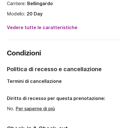
Cantiere:
Bellingardo
Modello:
20 Day
Potenza del motore:
115CV
Vedere tutte le caratteristiche
Lunghezza:
6.5m
Anno:
1999
Condizioni
Portata massima persone:
5 persone
Politica di recesso e cancellazione
Termini di cancellazione
Diritto di recesso per questa prenotazione:
No.
Per saperne di più