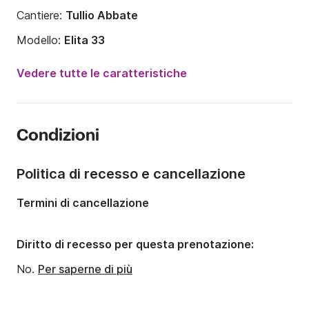
Cantiere:
Tullio Abbate
Modello:
Elita 33
Potenza del motore:
400CV
Vedere tutte le caratteristiche
Lunghezza:
10m
Anno:
1998
Condizioni
Portata massima persone:
9 persone
Numero di cabine:
1
Politica di recesso e cancellazione
Numero di posti letto:
2
Termini di cancellazione
Numero di bagni:
1
Diritto di recesso per questa prenotazione:
No.
Per saperne di più