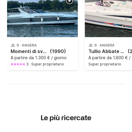
9
·
ANGERA
9
·
ANGERA
Momenti di svago sul lago Maggiore
(1990)
Tullio Abbate 30 Elite - Lago Maggiore
(
A partire da
1.300 € / giorno
A partire da
1.600 € /
3
·
Super proprietario
Super proprietario
Le più ricercate