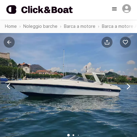
Home
Noleggio barche
Barca a motore
Barca a motore 