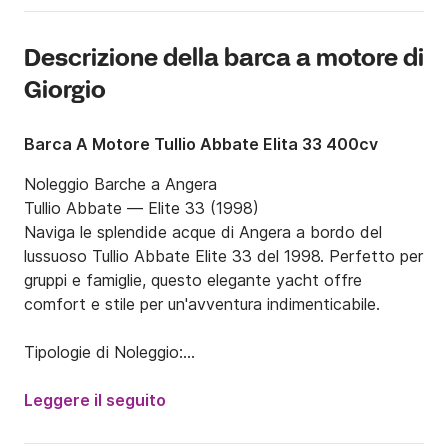
Descrizione della barca a motore di
Giorgio
Barca A Motore Tullio Abbate Elita 33 400cv
Noleggio Barche a Angera

Tullio Abbate — Elite 33 (1998)

Naviga le splendide acque di Angera a bordo del 
lussuoso Tullio Abbate Elite 33 del 1998. Perfetto per 
gruppi e famiglie, questo elegante yacht offre 
comfort e stile per un'avventura indimenticabile.

Tipologie di Noleggio:

Noleggio Giornaliero: Goditi un'intera giornata di 
Leggere il seguito
esplorazione e relax.
