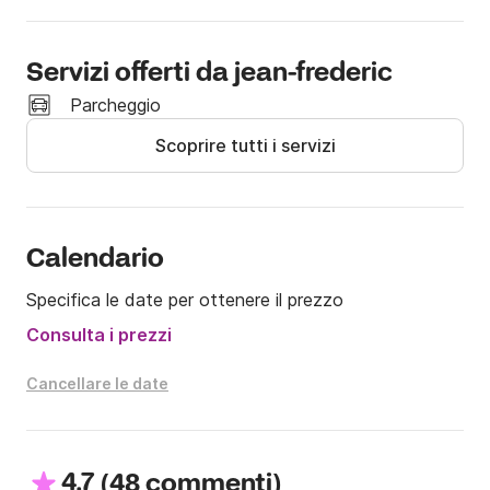
Resto a disposizione tramite messaggio all'indirizzo 
Click&Boat per rispondere a qualsiasi domanda.

Servizi offerti da jean-frederic
Parcheggio
A presto.
Scoprire tutti i servizi
Calendario
Specifica le date per ottenere il prezzo
Consulta i prezzi
Cancellare le date
4.7
(
)
48 commenti