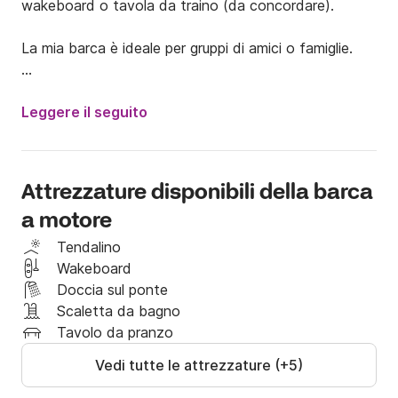
wakeboard o tavola da traino (da concordare).

La mia barca è ideale per gruppi di amici o famiglie.

Con i suoi 6,8 metri di lunghezza, può ospitare fino a 
8 persone.

Leggere il seguito
Grazie al suo motore da 260 cavalli, combina 
perfettamente comfort e prestazioni. A bordo 
Attrezzature disponibili della barca
troverete un ampio prendisole a prua, un tendalino e 
a motore
un tavolo da pranzo a prua, molto pratico per picnic e 
aperitivi.

Tendalino
Wakeboard
Potrete navigare sul lago più pulito d'Europa e 
Doccia sul ponte
scoprire un paesaggio magnifico. Roc de Chère è un 
Scaletta da bagno
luogo sublime ai piedi delle scogliere con acque 
Tavolo da pranzo
cristalline. È il posto perfetto per ancorare e 
Vedi tutte le attrezzature (+5)
pranzare. Potrete poi dirigervi verso la baia di 
Roselière per nuotare e praticare sport acquatici.
