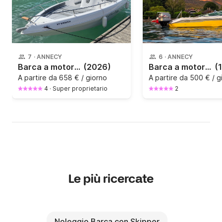
7
·
ANNECY
6
·
ANNECY
Barca a motore Aquabat Sport Line 19 115CV
(2026)
Barca a motore Searay 160 100CV
(
A partire da
658 € / giorno
A partire da
500 € / g
4
·
Super proprietario
2
Le più ricercate
Noleggio Barca con Skipper