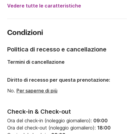
Potenza del motore:
260CV
Vedere tutte le caratteristiche
Lunghezza:
6.8m
Anno:
2013
Condizioni
Portata massima persone:
8 persone
Numero di cabine:
2
Politica di recesso e cancellazione
Termini di cancellazione
Diritto di recesso per questa prenotazione:
No.
Per saperne di più
Check-in & Check-out
Ora del check-in (noleggio giornaliero):
09:00
Ora del check-out (noleggio giornaliero):
18:00