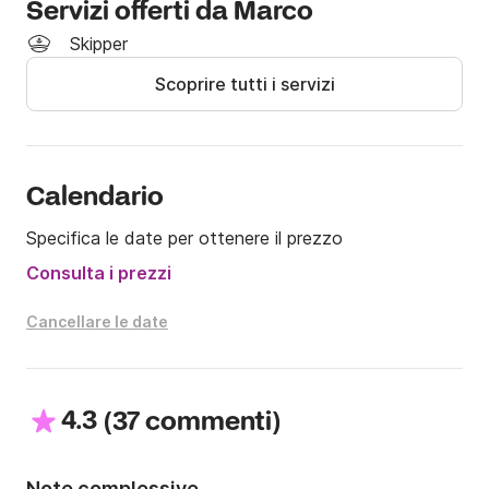
Servizi offerti da Marco
Il prezzo del noleggio per mezza giornata equivale al 
Skipper
70% del prezzo giornaliero.

Scoprire tutti i servizi
Il prezzo del noleggio esclude i costi 

aggiuntivi di cambusa, carburante ed eventuali 
ormeggi. 

Calendario
Non esitate a contattarmi su Click&Boat per ulteriori 
Specifica le date per ottenere il prezzo
informazioni!

Consulta i prezzi
Vi aspetto a bordo!
Cancellare le date
4.3
(
)
37 commenti
Note complessive