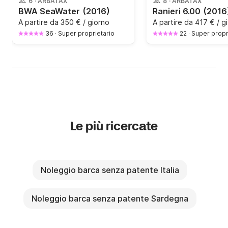
6
·
ARBATAX
8
·
ARBATAX
BWA SeaWater
(2016)
Ranieri 6.00
(2016
A partire da
350 € / giorno
A partire da
417 € / g
36
·
Super proprietario
22
·
Super propr
Le più ricercate
Noleggio barca senza patente Italia
Noleggio barca senza patente Sardegna