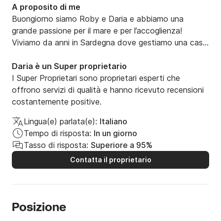
A proposito di me
Buongiorno siamo Roby e Daria e abbiamo una 
grande passione per il mare e per l’accoglienza! 
Viviamo da anni in Sardegna dove gestiamo una casa 
vacanze, e ci piace far scoprire ai turisti gli angoli più 
belli della meravigliosa costa della Nurra.

Daria è un Super proprietario
Navighiamo con calma per esplorare al meglio la 
I Super Proprietari sono proprietari esperti che
costa, con pause per delle meravigliose nuotate e, per 
offrono servizi di qualità e hanno ricevuto recensioni
chi lo desidera, c’è anche la pesca. 

costantemente positive.
 Navigheremo verso la splendida Porto Ferro, o verso 
Lingua(e) parlata(e):
Italiano
Stintino, gustando un buon aperitivo sardo tra un 
Tempo di risposta:
In un giorno
tuffo e l’altro.

Tasso di risposta:
Superiore a 95%
Ti aspettiamo
Contatta il proprietario
Posizione