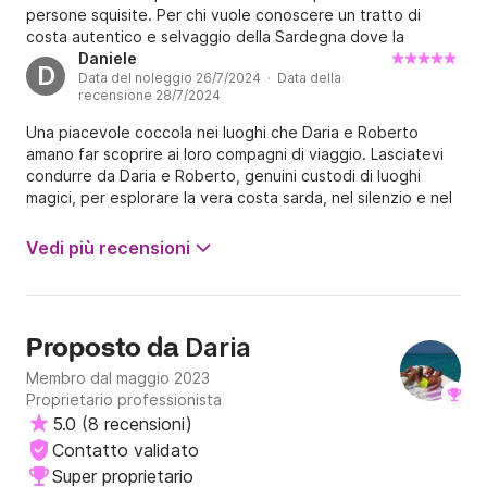
persone squisite. Per chi vuole conoscere un tratto di
costa autentico e selvaggio della Sardegna dove la
bellezza della natura e del mare sono mozzafiato questa è
Daniele
D
Data del noleggio 26/7/2024 · Data della
un esperienza da non perdere! Indimenticabile.
recensione 28/7/2024
Ritorneremo
Una piacevole coccola nei luoghi che Daria e Roberto
amano far scoprire ai loro compagni di viaggio. Lasciatevi
condurre da Daria e Roberto, genuini custodi di luoghi
magici, per esplorare la vera costa sarda, nel silenzio e nel
rumore delle cicale, circondati da pesci e scogliere
meravigliose.
Vedi più recensioni
Daria
Proposto da
Membro dal maggio 2023
Proprietario professionista
5.0
(
8 recensioni
)
Contatto validato
Super proprietario