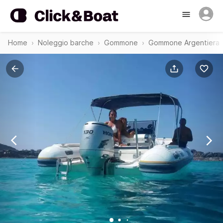
Home
Noleggio barche
Gommone
Gommone Argentiera