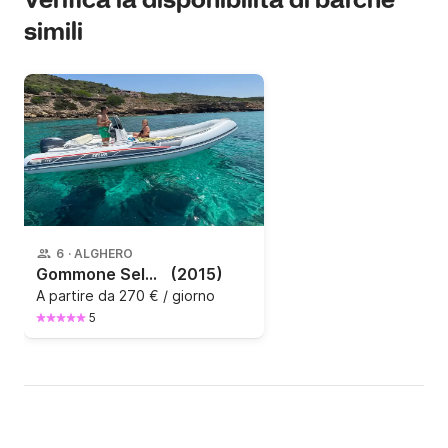
Verifica la disponibilità di barche
simili
6
·
ALGHERO
Gommone Selva 540
(2015)
A partire da
270 € / giorno
5