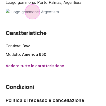
Luogo gommone:
Porto Palmas, Argentiera
Caratteristiche
Cantiere:
Bwa
Modello:
America 650
Potenza del motore:
130CV
Vedere tutte le caratteristiche
Lunghezza:
6.5m
Anno:
2010
Condizioni
Portata massima persone:
6 persone
Politica di recesso e cancellazione