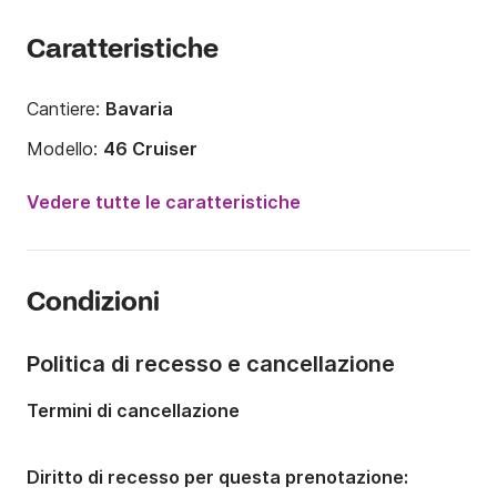
Caratteristiche
Cantiere:
Bavaria
Modello:
46 Cruiser
Anno:
2016 (Refittato nel 2022)
Vedere tutte le caratteristiche
Portata massima persone:
8 persone
Numero di cabine:
4
Condizioni
Numero di posti letto:
8
Numero di bagni:
3
Politica di recesso e cancellazione
Lunghezza:
14.2m
Termini di cancellazione
Larghezza:
4.34m
Pescaggio:
1.85m
Diritto di recesso per questa prenotazione: