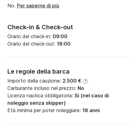
Potenza del motore:
55CV
No.
Per saperne di più
Check-in & Check-out
Orario del check-in:
09:00
Orario del check-out:
18:00
Le regole della barca
Importo della cauzione:
2.500 €
?
Carburante incluso nel prezzo:
No
Licenza nautica obbligatoria:
Si (nel caso di
noleggio senza skipper)
Età minima per poter noleggiare:
18 anni