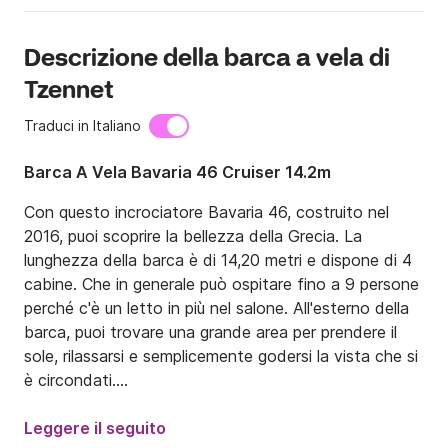
Descrizione della barca a vela di
Tzennet
Traduci in Italiano
Barca A Vela Bavaria 46 Cruiser 14.2m
Con questo incrociatore Bavaria 46, costruito nel 
2016, puoi scoprire la bellezza della Grecia. La 
lunghezza della barca è di 14,20 metri e dispone di 4 
cabine. Che in generale può ospitare fino a 9 persone 
perché c'è un letto in più nel salone. All'esterno della 
barca, puoi trovare una grande area per prendere il 
sole, rilassarsi e semplicemente godersi la vista che si 
è circondati.

La barca si trova nel porto turistico Alimos ad Atene 
Leggere il seguito