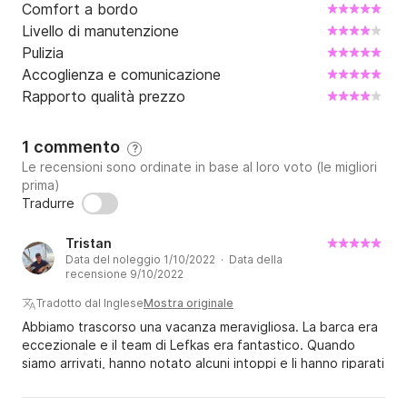
Comfort a bordo
Livello di manutenzione
Pulizia
Accoglienza e comunicazione
Rapporto qualità prezzo
1 commento
?
Le recensioni sono ordinate in base al loro voto (le migliori
prima)
Tradurre
Tristan
Data del noleggio 1/10/2022 · Data della
recensione 9/10/2022
Tradotto dal Inglese
Mostra originale
Abbiamo trascorso una vacanza meravigliosa. La barca era
eccezionale e il team di Lefkas era fantastico. Quando
siamo arrivati, hanno notato alcuni intoppi e li hanno riparati
immediatamente prima di salpare. È una barca bella e
spaziosa da navigare e la assumerei volentieri di nuovo.