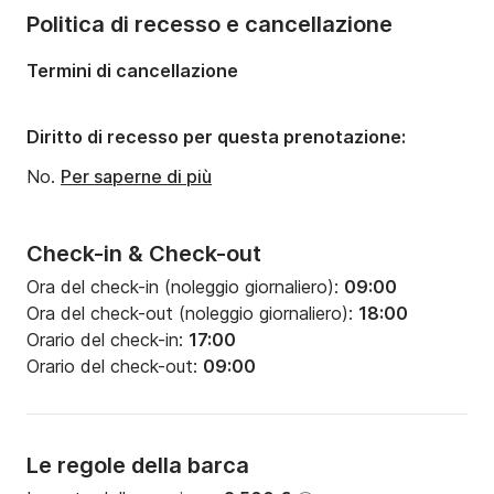
Numero di bagni:
3
Politica di recesso e cancellazione
Lunghezza:
11.93m
Termini di cancellazione
Larghezza:
3.99m
Pescaggio:
1.95m
Diritto di recesso per questa prenotazione:
Potenza del motore:
30CV
No.
Per saperne di più
Check-in & Check-out
Ora del check-in (noleggio giornaliero):
09:00
Ora del check-out (noleggio giornaliero):
18:00
Orario del check-in:
17:00
Orario del check-out:
09:00
Le regole della barca