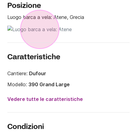
Posizione
Luogo barca a vela:
Atene, Grecia
Caratteristiche
Cantiere:
Dufour
Modello:
390 Grand Large
Anno:
2019
Vedere tutte le caratteristiche
Portata massima persone:
6 persone
Numero di cabine:
3
Condizioni
Numero di posti letto:
6