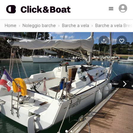
Home
Noleggio barche
Barche a vela
Barche a vela Bres