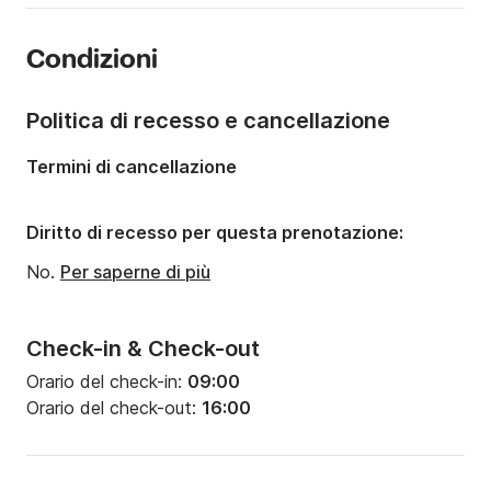
Numero di cabine:
2
Condizioni
Numero di posti letto:
6
Numero di bagni:
1
Politica di recesso e cancellazione
Lunghezza:
9.52m
Termini di cancellazione
Larghezza:
3.2m
Pescaggio:
1.9m
Diritto di recesso per questa prenotazione:
Potenza del motore:
20CV
No.
Per saperne di più
Check-in & Check-out
Orario del check-in:
09:00
Orario del check-out:
16:00