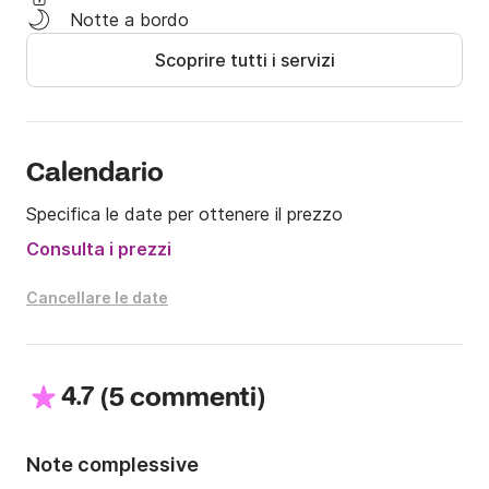
Costi aggiuntivi da considerare:

Notte a bordo
Scoprire tutti i servizi
- Consumi settimanali (batteria/carburante, circa 25 
€)

- Carburante consumato durante la crociera

Calendario
Opzioni aggiuntive:

Specifica le date per ottenere il prezzo
- Pulizia finale (escluso ponte e tender): 90 €

Consulta i prezzi
- Motore del tender: 90 € a settimana

- Franchigia: 4,75% del costo del noleggio (premio 
Cancellare le date
minimo di 85 €)

Resto a vostra disposizione per qualsiasi ulteriore 
4.7
(
)
5 commenti
informazione.

Valéry
Note complessive