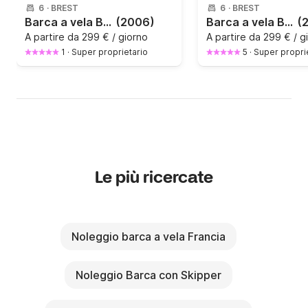
6
·
BREST
6
·
BREST
Barca a vela Beneteau First 31.7 9.61m
(2006)
Barca a vela BENETEAU FIRST 31.7 9.61m
(
A partire da
299 € / giorno
A partire da
299 € / g
1
·
Super proprietario
5
·
Super propri
Le più ricercate
Noleggio barca a vela Francia
Noleggio Barca con Skipper