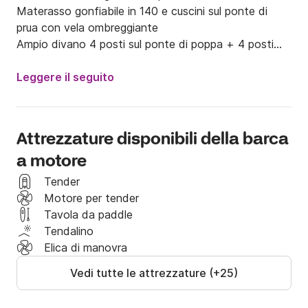
Materasso gonfiabile in 140 e cuscini sul ponte di 
prua con vela ombreggiante

Ampio divano 4 posti sul ponte di poppa + 4 posti

Tavolo quadrato 6 pers + tavolo da cucina 4 pers.

Cucina a gas, forno e microonde

Leggere il seguito
Cubetti di ghiaccio

Impianto audio interno ed esterno.

Se le condizioni sono fresche, riscaldamento interno 
Attrezzature disponibili della barca
autonomo Eberpasher

a motore
Prezzo comprensivo di carburante per 2 ore di 
Tender
navigazione, servizio del comandante.

Motore per tender
Tavola da paddle
Rifornimento (pasti) e alcol a tue spese.

Tendalino
Posso occuparmi della spesa se necessario, secondo 
Elica di manovra
i vostri desideri.

Vedi tutte le attrezzature (+25)
Piatti del sud, aperitivo a cena, ostriche, ecc.

Ormeggiato nella baia di Cannes, Alpi Marittime, a due 