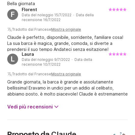
Bella giornata
Florent
F
Data del noleggio 15/7/2022 · Data della
recensione 16/7/2022
Tradotto dal Francese
Mostra originale
Claude è perfetto, disponibile, sorridente, familiare cosa!
La sua barca è magica, grande, comoda, si diverte a
prendersi il suo tempo Andateci senza esitazione!
Laura
L
Data del noleggio 9/7/2022 · Data della
recensione 10/7/2022
Tradotto dal Francese
Mostra originale
Grande giornata, la barca è grande e assolutamente
bellissima! Eravamo in undici per un addio al celibato,
abbiamo posto, è molto piacevole! Claude è estremamente
gentile, molto attento (ci ha aiutato a preparare il pranzo,
per esempio) e anche discreto. Ci ha portato in un posto
Vedi più recensioni
molto carino. La barca è super confortevole (musica,
paddle, materassini per riposare con vela ombreggiata).
Raccomando +++++ Una giornata eccezionale!
Claude
Proposto da