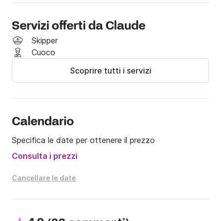
passi dall'Esterel e dalle isole di Lerino (possibile visita 
all'abbazia di Lerino, degustazione di vini da parte dei 
monaci, discesa per ristoranti e passeggiate)
Servizi offerti da Claude
Skipper
Cuoco
Scoprire tutti i servizi
Calendario
Specifica le date per ottenere il prezzo
Consulta i prezzi
Cancellare le date