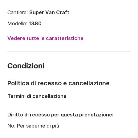
Cantiere:
Super Van Craft
Modello:
13.80
Potenza del motore:
260CV
Vedere tutte le caratteristiche
Lunghezza:
13.8m
Anno:
1977
Condizioni
Portata massima persone:
12 persone
Numero di cabine:
2
Politica di recesso e cancellazione
Numero di posti letto:
5
Termini di cancellazione
Diritto di recesso per questa prenotazione:
No.
Per saperne di più