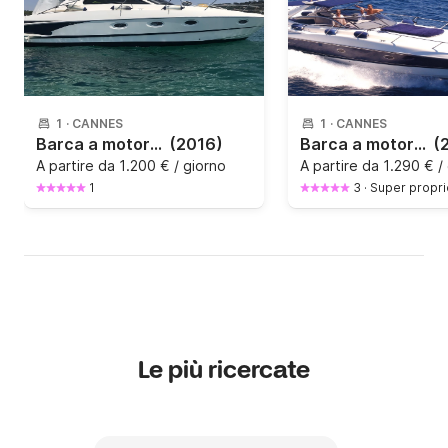
1
·
CANNES
1
·
CANNES
Barca a motore Elan Suntop 550CV
(2016)
Barca a motore Sunseeker Superhawk 48', Cannes, 15 mètres 900CV
(
A partire da
1.200 € / giorno
A partire da
1.290 € /
1
3
·
Super propri
Le più ricercate