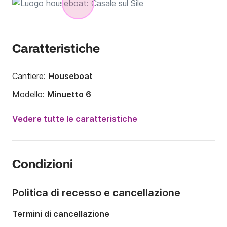
Caratteristiche
Cantiere:
Houseboat
Modello:
Minuetto 6
Anno:
2009 (Refittato nel 2021)
Vedere tutte le caratteristiche
Lunghezza:
13.7m
Larghezza:
4.1m
Condizioni
Pescaggio:
0.9m
Portata massima persone:
8 persone
Politica di recesso e cancellazione
Numero di cabine:
3
Termini di cancellazione
Numero di posti letto:
8