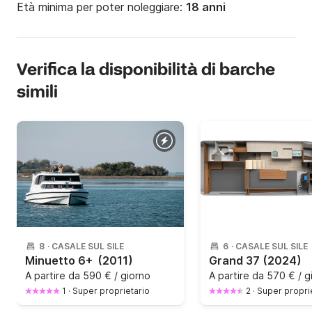
Età minima per poter noleggiare:
18 anni
Verifica la disponibilità di barche
simili
8
·
CASALE SUL SILE
6
·
CASALE SUL SILE
Minuetto 6+
(2011)
Grand 37
(2024)
A partire da
590 € / giorno
A partire da
570 € / g
1
·
Super proprietario
2
·
Super propri