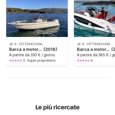
6
·
CITTAVECCHIA
6
·
CITTAVECCHIA
Barca a motore Fisher Fisher 20 115CV
(2018)
Barca a motore Oki Boats Barracuda 595 SD 150CV
(
A partire da
330 € / giorno
A partire da
385 € / g
3
·
Super proprietario
4
Le più ricercate