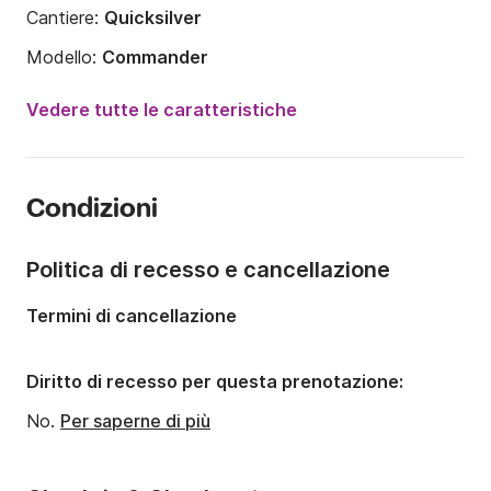
Cantiere:
Quicksilver
Modello:
Commander
Potenza del motore:
150CV
Vedere tutte le caratteristiche
Lunghezza:
6m
Anno:
2011
Condizioni
Portata massima persone:
6 persone
Numero di cabine:
1
Politica di recesso e cancellazione
Termini di cancellazione
Diritto di recesso per questa prenotazione:
No.
Per saperne di più