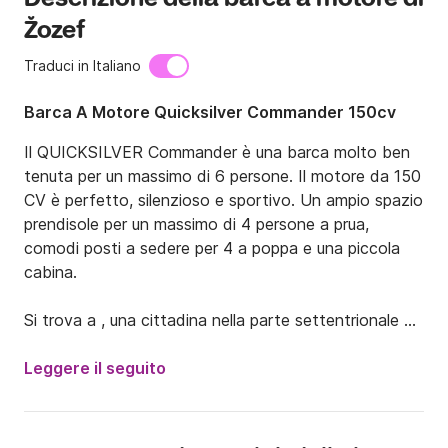
Žozef
Traduci in Italiano
Barca A Motore Quicksilver Commander 150cv
Il QUICKSILVER Commander è una barca molto ben 
tenuta per un massimo di 6 persone. Il motore da 150 
CV è perfetto, silenzioso e sportivo. Un ampio spazio 
prendisole per un massimo di 4 persone a prua, 
comodi posti a sedere per 4 a poppa e una piccola 
cabina.

Si trova a , una cittadina nella parte settentrionale 
dell'isola di Hvar in Dalmazia. È considerata una delle 
città più antiche d'Europa. Il nome significa "Città 
Leggere il seguito
Vecchia" ed è un cuore storico dell'isola di Hvar. Si 
trova tra le isole di Brač, Vis e Korčula.
