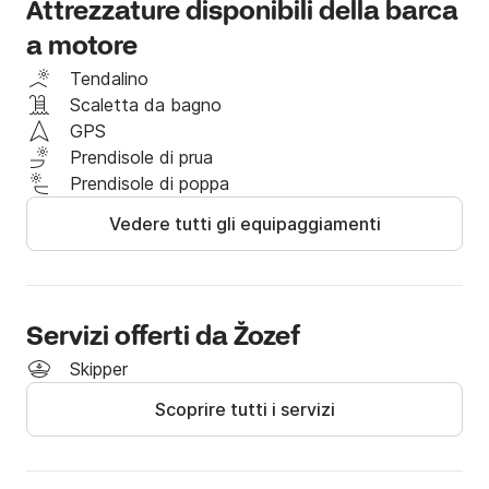
Attrezzature disponibili della barca
A seconda del livello delle tue capacità e del 
a motore
possesso di una patente valida puoi decidere di 
prendere tu stesso la barca oppure puoi farti 
Tendalino
accompagnare da uno dei nostri skipper professionisti 
Scaletta da bagno
nella vacanza dei tuoi sogni.

GPS
Prendisole di prua
Addebiti aggiuntivi:

Prendisole di poppa
Skipper 80 euro/giorno

Vedere tutti gli equipaggiamenti
Carburante!

Se hai domande, puoi contattarmi sulla piattaforma 
Click&Boat per maggiori informazioni.

Servizi offerti da Žozef
Arrivederci!
Skipper
Scoprire tutti i servizi