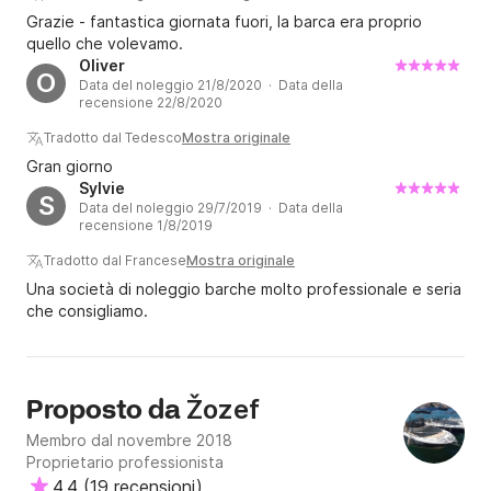
Grazie - fantastica giornata fuori, la barca era proprio
quello che volevamo.
Oliver
O
Data del noleggio 21/8/2020 · Data della
recensione 22/8/2020
Tradotto dal Tedesco
Mostra originale
Gran giorno
Sylvie
S
Data del noleggio 29/7/2019 · Data della
recensione 1/8/2019
Tradotto dal Francese
Mostra originale
Una società di noleggio barche molto professionale e seria
che consigliamo.
Žozef
Proposto da
Membro dal novembre 2018
Proprietario professionista
4.4
(
19 recensioni
)