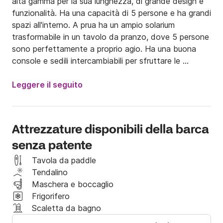
alta gamma per la sua lunghezza, di grande design e 
funzionalità. Ha una capacità di 5 persone e ha grandi 
spazi all'interno. A prua ha un ampio solarium 
trasformabile in un tavolo da pranzo, dove 5 persone 
sono perfettamente a proprio agio. Ha una buona 
console e sedili intercambiabili per sfruttare le 
piattaforme di poppa, per un più facile accesso alla 
barca, o per usarli come supporto mentre si gode 
Leggere il seguito
l'acqua.

Il suo casco dal design unico, gli conferisce un'ottima 
stabilità e navigabilità. Molto facile da usare, può 
Attrezzature disponibili della barca
essere trasportato senza bisogno di alcun tipo di 
senza patente
titolazione nautica.

Ha un grande tendalino per ripararsi dal sole, 
Tavola da paddle
completo equipaggiamento per lo snorkeling per tutti i 
Tendalino
membri. e attrezzature musicali MP3, bluethoot.
Maschera e boccaglio
Frigorifero
Scaletta da bagno