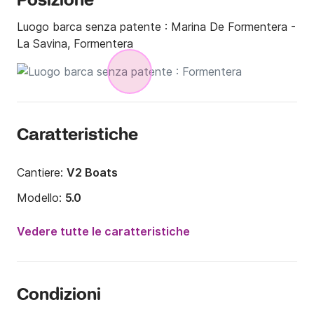
Posizione
Luogo barca senza patente :
Marina De Formentera -
La Savina, Formentera
Caratteristiche
Cantiere:
V2 Boats
Modello:
5.0
Potenza del motore:
15CV
Vedere tutte le caratteristiche
Lunghezza:
5m
Anno:
2017 (Refittato nel 2024)
Condizioni
Portata massima persone:
4 persone