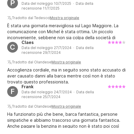
P
Data del noleggio 10/7/2025 · Data della
recensione 11/7/2025
Tradotto dal Tedesco
Mostra originale
È stata una giornata meravigliosa sul Lago Maggiore. La
comunicazione con Michel è stata ottima. Un piccolo
inconveniente, sebbene non sia colpa della società di
Claes
noleggio barche, è che è difficile da trovare perché
C
Data del noleggio 27/7/2024 · Data della
Google Maps fornisce informazioni errate. La spiegazione
recensione 29/7/2024
della barca è stata dettagliata. L'assistenza per il carico e
lo scarico è stata eccellente. Ritorneremmo sicuramente e
Tradotto dal Olandese
Mostra originale
trascorreremmo una giornata meravigliosa e senza pensieri.
Accoglienza cordiale, ma in seguito sono stato accusato di
GRAZIE!
aver causato danni alla barca mentre così non è stato
trovato questo professionista.
Frank
F
Data del noleggio 24/7/2024 · Data della
recensione 25/7/2024
Tradotto dal Olandese
Mostra originale
Ha funzionato più che bene, barca fantastica, persone
simpatiche e abbiamo trascorso una giornata fantastica.
Anche pagare la benzina in seguito non è stato poi così
male (nonostante abbia navigato tutto il giorno