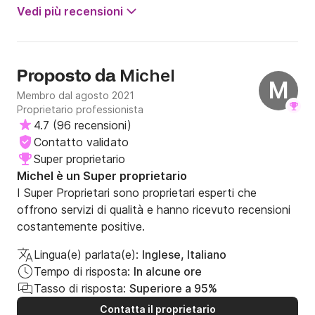
Consigliato!).
Vedi più recensioni
Michel
Proposto da
M
Membro dal agosto 2021
Proprietario professionista
4.7
(
96 recensioni
)
Contatto validato
Super proprietario
Michel è un Super proprietario
I Super Proprietari sono proprietari esperti che
offrono servizi di qualità e hanno ricevuto recensioni
costantemente positive.
Lingua(e) parlata(e):
Inglese, Italiano
Tempo di risposta:
In alcune ore
Tasso di risposta:
Superiore a 95%
Contatta il proprietario