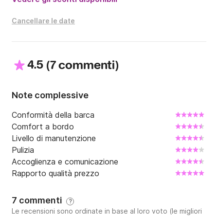
	•	Non superare il numero massimo di persone 
consentite.

Cancellare le date
	•	Rispetto delle distanze di sicurezza da riva 
e dai bagnanti (almeno 300 metri).

	•	Niente musica ad alto volume: il lago va 
4.5
(
)
rispettato, come chi lo vive.

7 commenti
	•	No alcool alla guida. Il conducente è 
responsabile della sicurezza di tutti a bordo.

Note complessive
	•	Rientrare all’orario concordato. Eventuali 
ritardi comportano supplementi.

Conformità della barca
Comfort a bordo
Per ulteriori informazioni o per prenotare, non esitare 
Livello di manutenzione
a contattarci.

Pulizia
Ti aspettiamo a bordo per vivere un’esperienza 
Accoglienza e comunicazione
indimenticabile! 🌊
Rapporto qualità prezzo
7 commenti
?
Le recensioni sono ordinate in base al loro voto (le migliori