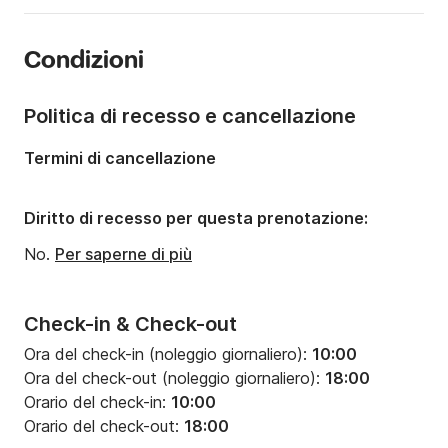
Anno:
2010 (Refittato nel 2020)
Condizioni
Portata massima persone:
5 persone
Politica di recesso e cancellazione
Termini di cancellazione
Diritto di recesso per questa prenotazione:
No.
Per saperne di più
Check-in & Check-out
Ora del check-in (noleggio giornaliero):
10:00
Ora del check-out (noleggio giornaliero):
18:00
Orario del check-in:
10:00
Orario del check-out:
18:00