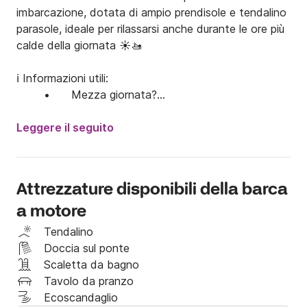
imbarcazione, dotata di ampio prendisole e tendalino 
parasole, ideale per rilassarsi anche durante le ore più 
calde della giornata ☀️🚤

ℹ️ Informazioni utili:

	•	Mezza giornata?

Per noleggi di mezza giornata, ti invitiamo a scriverci 
in chat per verificare la disponibilità.

Leggere il seguito
	•	Cauzione:

È richiesta una cauzione di €300, da versare in 
contanti al porto prima della partenza.

Attrezzature disponibili della barca
	•	Carburante:

a motore
La benzina non è inclusa nel prezzo. Il costo verrà 
calcolato in base al consumo e dovrà essere saldato 
Tendalino
in contanti a fine noleggio.

Doccia sul ponte
	•	Sicurezza a bordo:

Scaletta da bagno
Per motivi di sicurezza, non è consentito l’imbarco a 
Tavolo da pranzo
bambini sotto i 3 anni.

Ecoscandaglio