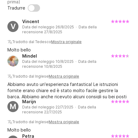
prima)
Tradurre
Vincent
V
Data del noleggio 26/8/2025 · Data della
recensione 27/8/2025
Tradotto dal Tedesco
Mostra originale
Molto bello
Mindel
Data del noleggio 10/8/2025 · Data della
recensione 10/8/2025
Tradotto dal Inglese
Mostra originale
Abbiamo avuto un'esperienza fantastica! Le istruzioni
fornite erano chiare ed è stato molto facile gestire la
barca. Abbiamo anche ricevuto alcuni consigli su bei posti
Marijn
da visitare intorno al lago. Il check-out e la gestione del
M
Data del noleggio 22/7/2025 · Data della
carburante sono andati molto bene e abbiamo fatto una
recensione 22/7/2025
piacevole chiacchierata prima di partire. Consigliato!
Tradotto dal Inglese
Mostra originale
Molto bello
Petra