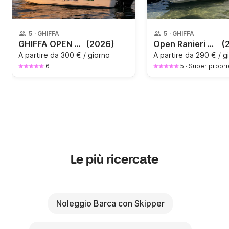
5
·
GHIFFA
5
·
GHIFFA
GHIFFA OPEN KEY LARGO 14
(2026)
Open Ranieri Voyager 40 cv
(
A partire da
300 € / giorno
A partire da
290 € / g
6
5
·
Super propri
Le più ricercate
Noleggio Barca con Skipper