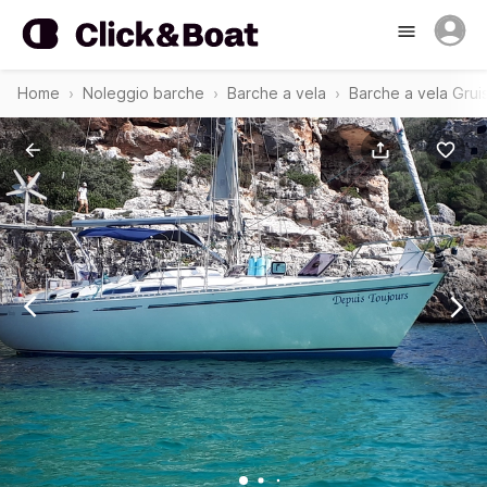
Home
Noleggio barche
Barche a vela
Barche a vela Grui