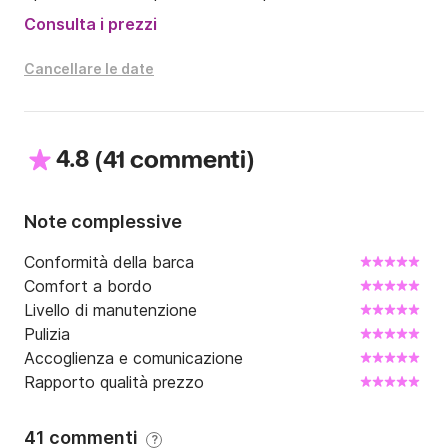
Consulta i prezzi
Non esitate a contattarmi tramite il servizio di 
messaggistica Click&Boat; sarò lieto di rispondervi!

Cancellare le date
Il vostro Capitano Eric e la sua compagna di 
equipaggio Nathalie.
4.8
(
)
41 commenti
Note complessive
Conformità della barca
Comfort a bordo
Livello di manutenzione
Pulizia
Accoglienza e comunicazione
Rapporto qualità prezzo
41 commenti
?