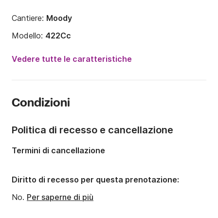
Cantiere:
Moody
Modello:
422Cc
Anno:
1987 (Refittato nel 2025)
Vedere tutte le caratteristiche
Portata massima persone:
5 persone
Numero di cabine:
2
Condizioni
Numero di posti letto:
7
Numero di bagni:
1
Politica di recesso e cancellazione
Lunghezza:
12.8m
Termini di cancellazione
Larghezza:
4.07m
Pescaggio:
1.5m
Diritto di recesso per questa prenotazione:
Potenza del motore:
59CV
No.
Per saperne di più