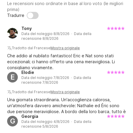
Le recensioni sono ordinate in base al loro voto (le migliori
prima)
Tradurre
Tony
Data del noleggio 8/8/2026 · Data della
recensione 8/8/2026
Tradotto dal Francese
Mostra originale
Che addio al nubilato fantastico! Eric e Nat sono stati
eccezionali; ci hanno offerto una cena meravigliosa. Li
consigliamo vivamente.
Elodie
E
Data del noleggio 7/8/2026 · Data della
recensione 7/8/2026
Tradotto dal Francese
Mostra originale
Una giornata straordinaria. Un'accoglienza calorosa,
un'atmosfera davvero amichevole: Nathalie ed Éric sono
due persone meravigliose. A bordo della loro barca, tutto è
Georgia
predisposto per garantire a tutti un'esperienza
G
Data del noleggio 4/8/2026 · Data della
indimenticabile. Sono incredibilmente attenti ai bambini.
recensione 5/8/2026
Nathalie ha preparato con amore succhi di frutta e un