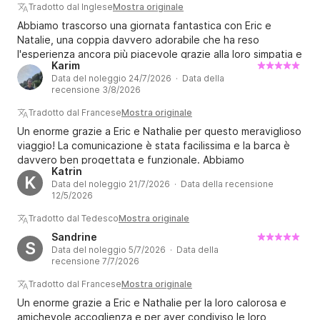
aperitivo per noi. Entrambi si sono presi il tempo di
Tradotto dal Inglese
Mostra originale
spiegarci come funziona la barca, hanno insegnato ai
Abbiamo trascorso una giornata fantastica con Eric e
bambini a fare i nodi e si sono assicurati che potessero
Natalie, una coppia davvero adorabile che ha reso
nuotare in tutta sicurezza, regalandoci una giornata che
l'esperienza ancora più piacevole grazie alla loro simpatia e
non dimenticheremo facilmente. Non esitate a prenotare;
Karim
alle tante storie incredibili che hanno raccontato dei loro
lo consigliamo al 100%. Grazie a Nathalie ed Éric; torneremo
Data del noleggio 24/7/2026 · Data della
viaggi in giro per il mondo sulla loro barca a vela! Grazie ☺️
recensione 3/8/2026
con piacere. Grazie ancora di tutto.
Tradotto dal Francese
Mostra originale
Un enorme grazie a Eric e Nathalie per questo meraviglioso
viaggio! La comunicazione è stata facilissima e la barca è
davvero ben progettata e funzionale. Abbiamo
Katrin
apprezzato molto l'atmosfera rilassata e informale a bordo,
K
Data del noleggio 21/7/2026 · Data della recensione
esattamente quello che cercavamo. È stata un'ottima
12/5/2026
opportunità per scoprire la costa spagnola, rimasta
selvaggia e bellissima, lontana dalla folla. Grazie ancora a
Tradotto dal Tedesco
Mostra originale
entrambi per la vostra ospitalità e buon vento per il futuro!
Sandrine
S
⛵️
Data del noleggio 5/7/2026 · Data della
recensione 7/7/2026
Tradotto dal Francese
Mostra originale
Un enorme grazie a Eric e Nathalie per la loro calorosa e
amichevole accoglienza e per aver condiviso le loro