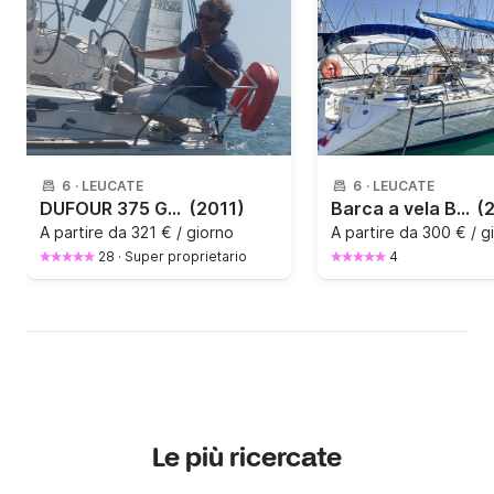
6
·
LEUCATE
6
·
LEUCATE
DUFOUR 375 GRAND LARGE
(2011)
Barca a vela Bavaria 40 12.5m
(
A partire da
321 € / giorno
A partire da
300 € / g
28
·
Super proprietario
4
Le più ricercate