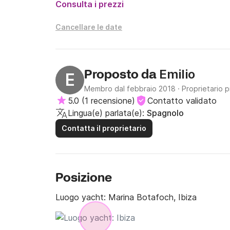
Consulta i prezzi
Vi invito a noleggiare l'enorme Astondoa 102G
Cancellare le date
A presto, marinaio!
Emilio
Proposto da
E
Membro dal febbraio 2018
·
Proprietario p
5.0
(
1 recensione
)
Contatto validato
Lingua(e) parlata(e):
Spagnolo
Contatta il proprietario
Posizione
Luogo yacht:
Marina Botafoch, Ibiza