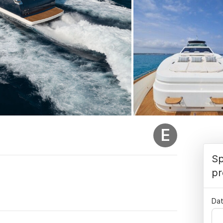
E
Sp
pr
Dat