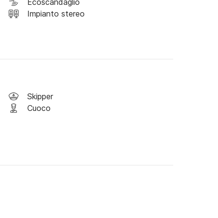
eto con 2 lavandini. Cabina VIP con letto 
Ecoscandaglio
ine doppie con grandi letti a castello e bagni 
Impianto stereo
cina.

da mare 

Skipper
Cuoco
 snack).
