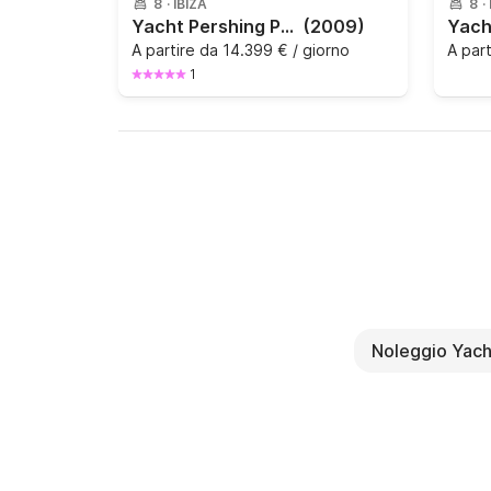
8
·
IBIZA
8
·
Yacht Pershing Pershing 90 730CV
(2009)
A partire da
14.399 € / giorno
A par
1
Noleggio Yach