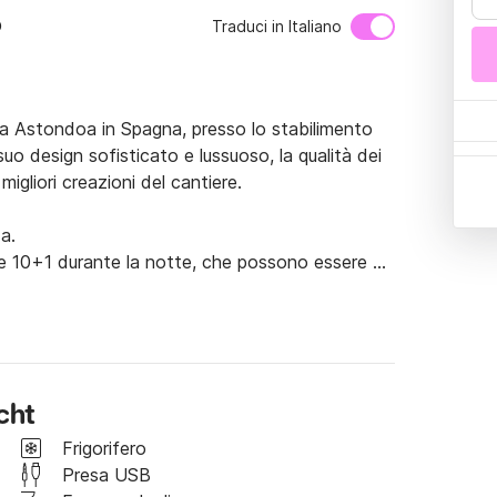
o
Traduci in Italiano
da Astondoa in Spagna, presso lo stabilimento 
suo design sofisticato e lussuoso, la qualità dei 
migliori creazioni del cantiere.

.

o e 10+1 durante la notte, che possono essere 
atoriale, VIP, 2 doppie e uno studio). Lo 
egnere, dallo steward, dalla hostess e dallo 
cht
ostazione di comando separata, cabina studio 
Frigorifero
isimpegno con accesso alle cabine. Cabina 
Presa USB