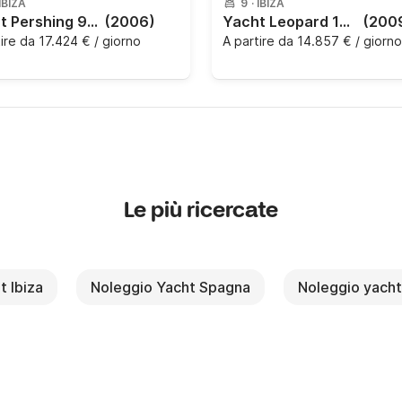
IBIZA
9
·
IBIZA
Yacht Pershing 90 2000CV
(2006)
Yacht Leopard 102 7200CV
(200
tire da
17.424 € / giorno
A partire da
14.857 € / giorno
Le più ricercate
t Ibiza
Noleggio Yacht Spagna
Noleggio yach