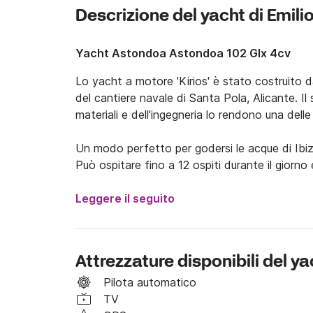
Descrizione del yacht di Emili
Yacht Astondoa Astondoa 102 Glx 4cv
Lo yacht a motore 'Kirios' è stato costruito 
del cantiere navale di Santa Pola, Alicante. Il 
materiali e dell'ingegneria lo rendono una delle 
Un modo perfetto per godersi le acque di Ibiza
Può ospitare fino a 12 ospiti durante il giorn
comodamente sistemati nelle sue 5 cabine (arm
yacht dispone di 4 bagni privati e 2 toilette. 

Leggere il seguito
L'equipaggio è composto dal capitano, dall'ing
chef.

Attrezzature disponibili del ya
DENTRO:

Piano superiore: soggiorno, sala da pranzo, p
Pilota automatico
con bagno, ampia cucina, al piano inferiore: d
TV