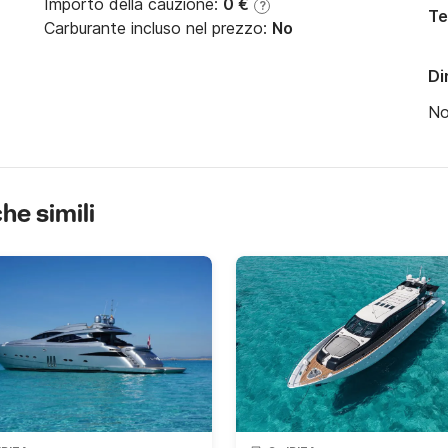
Importo della cauzione:
0 €
?
Te
Carburante incluso nel prezzo:
No
Di
N
che simili