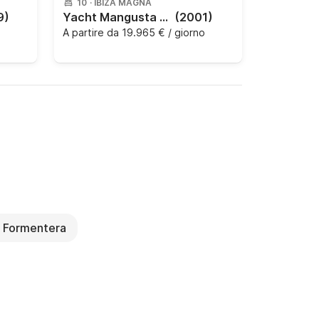
10
·
IBIZA MAGNA
9)
Yacht Mangusta 108 3000CV
(2001)
A partire da
19.965 € / giorno
t Formentera