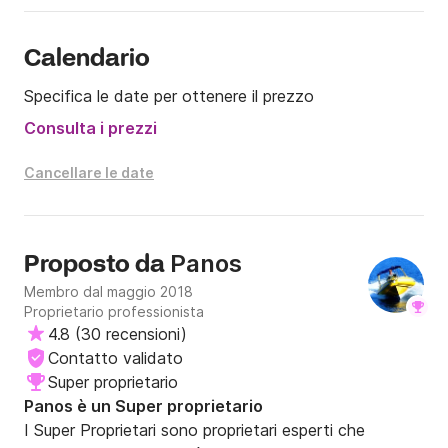
scoprirai molte spiagge incontaminate.

La barca richiede una patente.

Calendario
Specifica le date per ottenere il prezzo
Extra:

- Skipper 120 euro al giorno

Consulta i prezzi
- Carburante

Cancellare le date
Possiamo trasferire la barca in qualsiasi altra isola 
ionica desideri su richiesta e con un costo aggiuntivo 
per il trasferimento.

Panos
Proposto da
Sentiti libero di inviarci un messaggio al Click&Boat se 
Membro dal maggio 2018
Proprietario professionista
sei interessato!
4.8
(
30 recensioni
)
Contatto validato
Super proprietario
Panos è un Super proprietario
I Super Proprietari sono proprietari esperti che