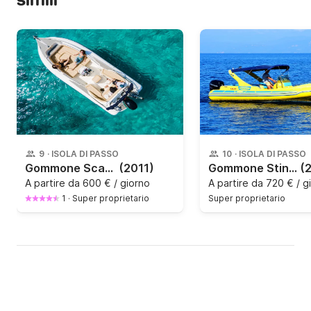
simili
9
·
ISOLA DI PASSO
10
·
ISOLA DI PASSO
Gommone Scanner Scanner Envy 710 250CV
(2011)
Gommone Stingher 747 300CV
(
A partire da
600 € / giorno
A partire da
720 € / g
1
·
Super proprietario
Super proprietario