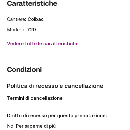
Caratteristiche
Cantiere:
Colbac
Modello:
720
Potenza del motore:
250CV
Vedere tutte le caratteristiche
Lunghezza:
7.2m
Anno:
2009 (Refittato nel 2017)
Condizioni
Portata massima persone:
9 persone
Politica di recesso e cancellazione
Termini di cancellazione
Diritto di recesso per questa prenotazione:
No.
Per saperne di più