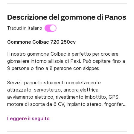
Descrizione del gommone di Panos
Traduci in Italiano
Gommone Colbac 720 250cv
Il nostro gommone Colbac è perfetto per crociere 
giornaliere intorno all'isola di Paxi. Può ospitare fino a 
9 persone o fino a 8 persone con skipper.

Servizi: pannello strumenti completamente 
attrezzato, servosterzo, ancora elettrica, 
avviamento elettrico, rivestimento imbottito, GPS, 
motore di scorta da 6 CV, impianto stereo, frigorifero 
con ghiacciaia, doccia, prendisole, portabicchieri, 
cuscini, scaletta, tendalino parasole.

Leggere il seguito
Ora offriamo la barca che ti lascerà a bocca aperta. 