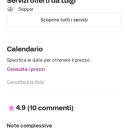
Servizi offerti da Luigi
5-Panarea e Stromboli

Skipper
6-Filicudi

Scoprire tutti i servizi
7-Filicudi Alicudi
Calendario
Specifica le date per ottenere il prezzo
Consulta i prezzi
Cancellare le date
4.9
(
)
10 commenti
Note complessive