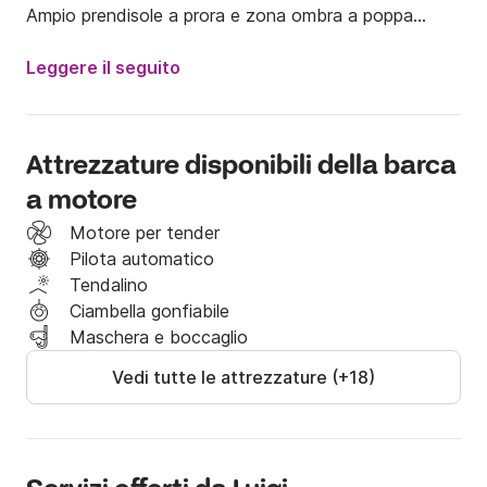
Ampio prendisole a prora e zona ombra a poppa

Comoda scaletta per accesso e risalita in mare.

Leggere il seguito
L'imbarcazione è disponibile sia per uscite giornaliere 
che notturne. No pernottamento in barca.  

Attrezzature disponibili della barca
a motore
max 8 passeggeri 

Motore per tender
La barca si trova nel porto di Santa Marina Salina.

Pilota automatico
Tendalino
Disponibile su richiesta per partenza anche da altre 
Ciambella gonfiabile
isole.

Maschera e boccaglio
 Itinerari disponibili:

Vedi tutte le attrezzature (+18)
1-Salina

2-Lipari

3-Lipari e Vulcano

4-Panarea 
