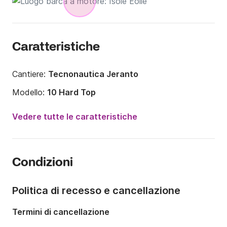
Caratteristiche
Cantiere:
Tecnonautica Jeranto
Modello:
10 Hard Top
Potenza del motore:
630CV
Vedere tutte le caratteristiche
Lunghezza:
10m
Anno:
2007
Condizioni
Portata massima persone:
8 persone
Numero di cabine:
1
Politica di recesso e cancellazione
Numero di posti letto:
4
Termini di cancellazione
Numero di bagni:
1