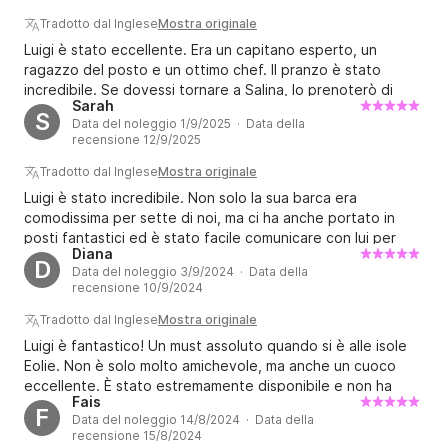
Tradotto dal Inglese
Mostra originale
Luigi è stato eccellente. Era un capitano esperto, un
ragazzo del posto e un ottimo chef. Il pranzo è stato
incredibile. Se dovessi tornare a Salina, lo prenoterò di
Sarah
nuovo.
S
Data del noleggio 1/9/2025 · Data della
recensione 12/9/2025
Tradotto dal Inglese
Mostra originale
Luigi è stato incredibile. Non solo la sua barca era
comodissima per sette di noi, ma ci ha anche portato in
posti fantastici ed è stato facile comunicare con lui per
Diana
tutto il tempo. Non potrei raccomandarlo di più!
D
Data del noleggio 3/9/2024 · Data della
recensione 10/9/2024
Tradotto dal Inglese
Mostra originale
Luigi è fantastico! Un must assoluto quando si è alle isole
Eolie. Non è solo molto amichevole, ma anche un cuoco
eccellente. È stato estremamente disponibile e non ha
Fais
avuto problemi a cambiare il giorno della nostra barca
F
Data del noleggio 14/8/2024 · Data della
perché siamo stati sfortunati con il maltempo. Se fate una
recensione 15/8/2024
cosa quando visitate Salina, fatevi un favore e prenotate