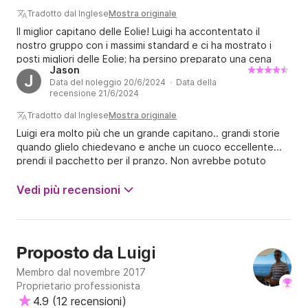
un giorno in barca con Luigi.
Tradotto dal Inglese
Mostra originale
Il miglior capitano delle Eolie! Luigi ha accontentato il
nostro gruppo con i massimi standard e ci ha mostrato i
posti migliori delle Eolie; ha persino preparato una cena
Jason
deliziosa che abbiamo gustato guardando le eruzioni a
J
Data del noleggio 20/6/2024 · Data della
Stromboli!
recensione 21/6/2024
Tradotto dal Inglese
Mostra originale
Luigi era molto più che un grande capitano.. grandi storie
quando glielo chiedevano e anche un cuoco eccellente...
prendi il pacchetto per il pranzo. Non avrebbe potuto
essere una giornata migliore.
Vedi più recensioni
Luigi
Proposto da
Membro dal novembre 2017
Proprietario professionista
4.9
(
12 recensioni
)