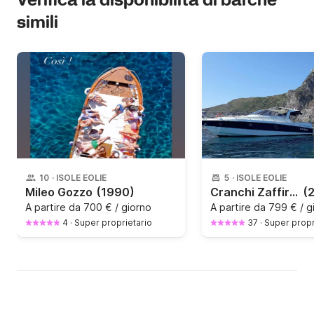
Verifica la disponibilità di barche
simili
10
·
ISOLE EOLIE
5
·
ISOLE EOLIE
Mileo Gozzo
(1990)
Cranchi Zaffiro 32
(
A partire da
700 € / giorno
A partire da
799 € / g
4
·
Super proprietario
37
·
Super propr