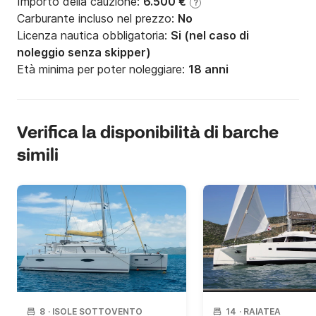
Per maggiori informazioni non esitate a contattarci 
Importo della cauzione:
6.500 €
?
tramite il servizio di messaggistica del Click&Boat.

Carburante incluso nel prezzo:
No
Licenza nautica obbligatoria:
Si (nel caso di
Cordiali saluti.
noleggio senza skipper)
Età minima per poter noleggiare:
18 anni
Verifica la disponibilità di barche
simili
8
·
ISOLE SOTTOVENTO
14
·
RAIATEA