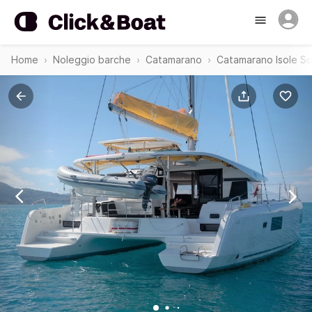
Home
Noleggio barche
Catamarano
Catamarano Isole S