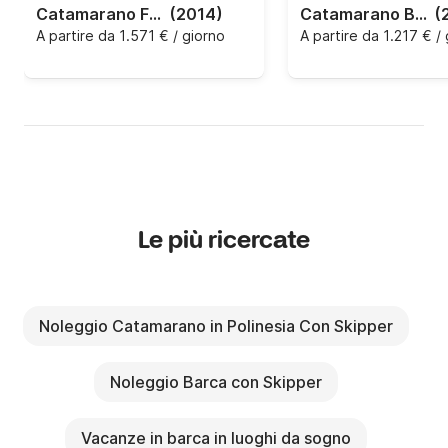
Catamarano FOUNTAINE PAJOT 44 13.3m
(2014)
Catamarano Bali Bali 5.4 with watermaker & A/C - PLUS 16.8m
(
A partire da
1.571 € / giorno
A partire da
1.217 € /
Le più ricercate
Noleggio Catamarano in Polinesia Con Skipper
Noleggio Barca con Skipper
Vacanze in barca in luoghi da sogno