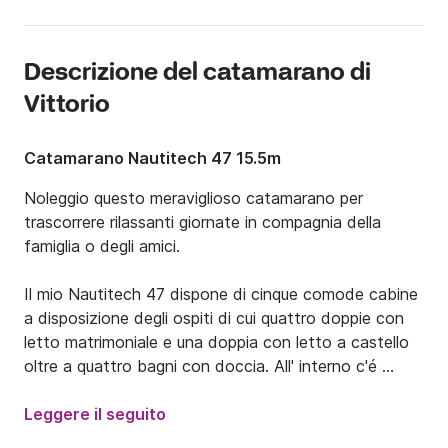
Descrizione del catamarano di
Vittorio
Catamarano Nautitech 47 15.5m
Noleggio questo meraviglioso catamarano per 
trascorrere rilassanti giornate in compagnia della 
famiglia o degli amici. 

Il mio Nautitech 47 dispone di cinque comode cabine 
a disposizione degli ospiti di cui quattro doppie con 
letto matrimoniale e una doppia con letto a castello 
oltre a quattro bagni con doccia. All' interno c'é 
anche una grande dinette con tavolo e divano per i 
pasti e una pratica cucina attrezzata per varie 
Leggere il seguito
preparazioni.
