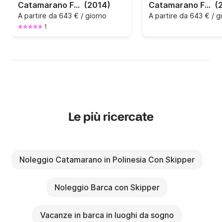
Catamarano FOUNTAINE PAJOT 36 11m
(2014)
Catamarano FOUNTAINE PAJOT 36 11m
(
A partire da
643 € / giorno
A partire da
643 € / g
1
Le più ricercate
Noleggio Catamarano in Polinesia Con Skipper
Noleggio Barca con Skipper
Vacanze in barca in luoghi da sogno