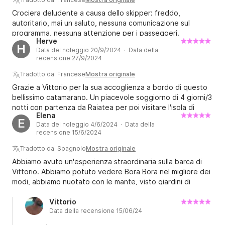
Crociera deludente a causa dello skipper: freddo,
autoritario, mai un saluto, nessuna comunicazione sul
programma, nessuna attenzione per i passeggeri.
Herve
Atmosfera tesa a bordo. Per fortuna, la hostess Concuelo
H
Data del noleggio 20/9/2024 · Data della
è stata meravigliosa: cordiale, attenta, cibo eccellente e
recensione 27/9/2024
ottima comunicazione. Senza di lei, l'esperienza sarebbe
stata davvero negativa. Non consiglio questo skipper.
Tradotto dal Francese
Mostra originale
Grazie a Vittorio per la sua accoglienza a bordo di questo
bellissimo catamarano. Un piacevole soggiorno di 4 giorni/3
notti con partenza da Raiatea per poi visitare l'isola di
Elena
Tahaa in compagnia del figlio Tomy e del suo cagnolino
E
Data del noleggio 4/6/2024 · Data della
Tupa. Una vera mascotte, questo cagnolino che non ha
recensione 15/6/2024
paura di salire sulla pagaia con te. Vittorio ha preparato per
noi pasti deliziosi e di alta qualità ogni giorno (cucina
Tradotto dal Spagnolo
Mostra originale
polinesiana e italiana). Visita alla fattoria delle perle e alla
Abbiamo avuto un'esperienza straordinaria sulla barca di
fabbrica di rum. Snorkeling nel giardino dei coralli Grazie
Vittorio. Abbiamo potuto vedere Bora Bora nel migliore dei
per questo soggiorno in catamarano in queste isole
modi, abbiamo nuotato con le mante, visto giardini di
paradisiache.
corallo e squali. Vittorio è stato molto attento, ci ha
preparato un pasto delizioso ogni giorno! Lo consigliamo al
Vittorio
Data della recensione 15/06/24
100%!!!