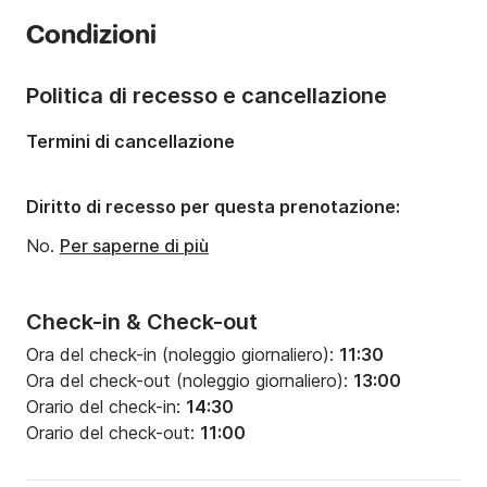
Numero di cabine:
5
2012/16 - Antille, Venezuela, Colombia, Cuba, 
Condizioni
Messico, Canale di Panama, Costa Rica, Nicaragua, El 
Numero di posti letto:
8
Salvador e Guatamala con Algol in famiglia.

Numero di bagni:
4
Politica di recesso e cancellazione
2011 - Traversata Atlantica Canarie-Martinica su 
Lunghezza:
15.5m
Termini di cancellazione
Frers85.

Larghezza:
7.6m
2008/11 San Blas, Panama, su catamarano Fredys 
Pescaggio:
1.5m
Diritto di recesso per questa prenotazione:
50.

Potenza del motore:
110CV
No.
Per saperne di più
2002/07 - Giro del mondo, in gran parte solitario, su 
Algol.

Check-in & Check-out
1997 - Traversata Atlantica Italia-Trinidad su 
Ora del check-in (noleggio giornaliero):
11:30
catamarano Privilege45.

Ora del check-out (noleggio giornaliero):
13:00
Orario del check-in:
14:30
1995 - Traversata Atlantica Canarie-Martinica su 
Orario del check-out:
11:00
Swan65.