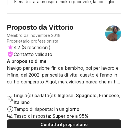
Elena è stata un ospite mokto pacevole, la consiglio
Vittorio
Proposto da
Membro dal novembre 2018
Proprietario professionista
4.2
(
3 recensioni
)
Contatto validato
A proposito di me
Navigo per passione fin da bambino, poi per lavoro e 
infine, dal 2002, per scelta di vita, questo è l'anno in 
cui ho comperato Algol, meravigliosa barca che mi ha 
portato a spasso per  tutto il globo prima in solitario, 
poi con la mia famiglia man mano piu' numerosa...

Lingua(e) parlata(e):
Inglese, Spagnolo, Francese,
Nel 2018 decidiamo di acquistare un catamarano 
Italiano
Nautitech 47 e navigarci fino in Polinesia, dove 
Tempo di risposta:
In un giorno
finalmente trovato abbiamo deciso di fermarci ed 
Tasso di risposta:
Superiore a 95%
avviare un'attivita di charter, organizziamo crociere 
Contatta il proprietario