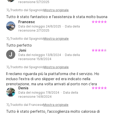
recensione 5/7/2025
Tradotto dal Spagnolo
Mostra originale
Tutto è stato fantastico e l'assistenza è stata molto buona
Francesc
Data del noleggio 24/6/2025 · Data della
recensione 2/7/2025
Tradotto dal Spagnolo
Mostra originale
Tutto perfetto
Joni
J
Data del noleggio 13/8/2024 · Data della
recensione 15/8/2024
Tradotto dal Spagnolo
Mostra originale
Il reclamo riguarda più la piattaforma che il servizio. Ho
incluso l'extra di uno skipper ed era indicato nella
prenotazione, ma una volta arrivati al porto non c'era
Denis
NESSUN skipper. Grazie ad un amico patentato che si
Data del noleggio 7/8/2024 · Data della
trovava in zona abbiamo potuto andare a vela altrimenti
recensione 14/8/2024
sarebbe stato un grosso fiasco
Tradotto dal Francese
Mostra originale
Tutto è stato perfetto, l'accoglienza molto calorosa di