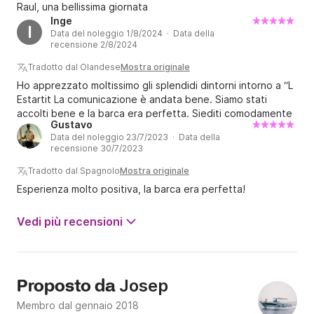
Raul, una bellissima giornata
Inge
I
Data del noleggio 1/8/2024 · Data della
recensione 2/8/2024
Tradotto dal Olandese
Mostra originale
Ho apprezzato moltissimo gli splendidi dintorni intorno a “L
Estartit La comunicazione è andata bene. Siamo stati
accolti bene e la barca era perfetta. Siediti comodamente
Gustavo
nella parte posteriore o sdraiati sulla terrazza. Armadi
Data del noleggio 23/7/2023 · Data della
sufficienti per riporre le tue cose. Abbiamo visto i delfini!!
recensione 30/7/2023
Un sacco di pesci durante lo snorkeling e ulteriore bella
navigazione ? Ho passato una bellissima giornata! ??
Tradotto dal Spagnolo
Mostra originale
Esperienza molto positiva, la barca era perfetta!
Vedi più recensioni
Josep
Proposto da
Membro dal gennaio 2018