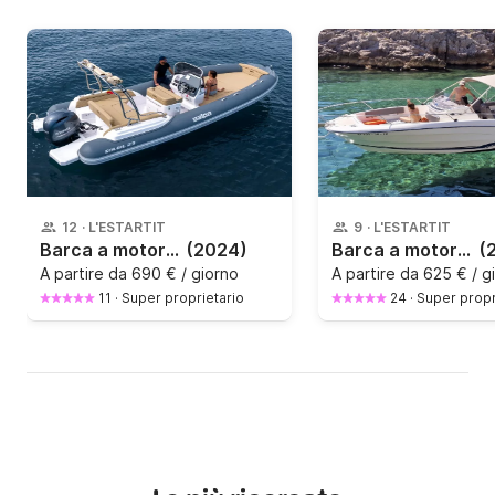
12
·
L'ESTARTIT
9
·
L'ESTARTIT
Barca a motore Salpa Soleil 23 200CV
(2024)
Barca a motore Jeanneau Cap Camarat 7.5 Cc 225CV
(
A partire da
690 € / giorno
A partire da
625 € / g
11
·
Super proprietario
24
·
Super propr