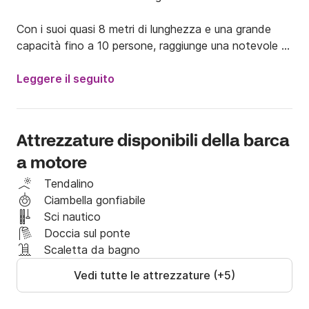
Con i suoi quasi 8 metri di lunghezza e una grande 
capacità fino a 10 persone, raggiunge una notevole 
velocità di crociera grazie all'incorporazione di un 
motore da 250 CV. È dotata di solarium di prua e di 
Leggere il seguito
poppa, tendalino nella zona pranzo e scaletta bagno.

Goditi l'idilliaco Parco Naturale del Montgrí, le Isole 
Attrezzature disponibili della barca
Medes e il Baix Ter a bordo di un Marinello Eden 26!

a motore
TASSE PORTUALI INCLUSE per la preparazione della 
Tendalino
barca in porto e la manutenzione dell'ormeggio.
Ciambella gonfiabile
Sci nautico
Doccia sul ponte
Scaletta da bagno
Vedi tutte le attrezzature (+5)