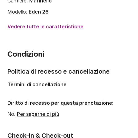
Cantiere:
Marinello
Modello:
Eden 26
Potenza del motore:
250CV
Vedere tutte le caratteristiche
Lunghezza:
7.65m
Anno:
2021
Condizioni
Portata massima persone:
10 persone
Politica di recesso e cancellazione
Termini di cancellazione
Diritto di recesso per questa prenotazione:
No.
Per saperne di più
Check-in & Check-out