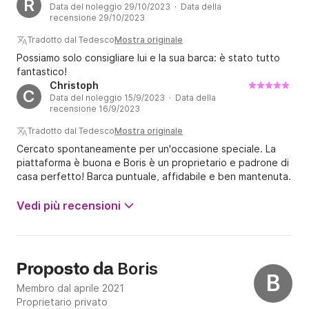
R
tutto il processo. Tuttavia, un problema è emerso. La barca
Data del noleggio 29/10/2023 · Data della
aveva una striscia di gomma mal fissata intorno,
recensione 29/10/2023
probabilmente destinata a proteggerla durante l'attracco.
Tradotto dal Tedesco
Mostra originale
Sfortunatamente, la qualità di questa striscia era piuttosto
bassa e sembrava che potesse staccarsi facilmente.
Possiamo solo consigliare lui e la sua barca: è stato tutto
Durante l'attracco, metà di un pezzo sul retro si è
fantastico!
staccato. Ho deciso di rimuovere il pezzo da 40 cm per
Christoph
C
Data del noleggio 15/9/2023 · Data della
evitare che si perdesse durante la navigazione. Quando ho
recensione 16/9/2023
segnalato il problema al proprietario alla fine della giornata,
ha fatto un calcolo piuttosto sorprendente, addebitandomi
Tradotto dal Tedesco
Mostra originale
50 franchi svizzeri per quella che sembrava una parte
Cercato spontaneamente per un'occasione speciale. La
molto usurata che era stata probabilmente reincollata più
piattaforma è buona e Boris è un proprietario e padrone di
volte in precedenza. Tutto ciò mi ha fatto pensare che la
casa perfetto! Barca puntuale, affidabile e ben mantenuta.
tariffa fosse irragionevole, soprattutto considerando le
L'attrezzatura è piuttosto spartana, ma più che sufficiente
pessime condizioni della pista.
allo scopo. Ecco come intendo la condotta aziendale.
Vedi più recensioni
Gentile e cortese. Sei d'accordo su qualcosa, stringi la
mano e conta. Ancora volentieri e grazie mille ancora.
Cristoforo
Boris
Proposto da
B
Membro dal aprile 2021
Proprietario privato