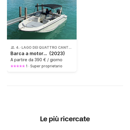
4
·
LAGO DEI QUATTRO CANTONI
Barca a motore Bayliner Element M17 100CV
(2023)
A partire da
390 € / giorno
1
·
Super proprietario
Le più ricercate