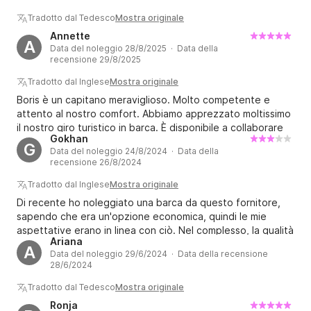
Tradotto dal Tedesco
Mostra originale
Annette
A
Data del noleggio 28/8/2025 · Data della
recensione 29/8/2025
Tradotto dal Inglese
Mostra originale
Boris è un capitano meraviglioso. Molto competente e
attento al nostro comfort. Abbiamo apprezzato moltissimo
il nostro giro turistico in barca. È disponibile a collaborare
Gokhan
con voi per soddisfare tutte le vostre esigenze. È facile
G
Data del noleggio 24/8/2024 · Data della
comunicare con lui.
recensione 26/8/2024
Tradotto dal Inglese
Mostra originale
Di recente ho noleggiato una barca da questo fornitore,
sapendo che era un'opzione economica, quindi le mie
aspettative erano in linea con ciò. Nel complesso, la qualità
Ariana
della barca corrispondeva a quanto mi aspettavo. Il
A
Data del noleggio 29/6/2024 · Data della recensione
proprietario è stato molto accomodante inizialmente,
28/6/2024
poiché ha accettato di riprogrammare il nostro viaggio di
una settimana dopo a causa del maltempo nella data
Tradotto dal Tedesco
Mostra originale
originale. È stato puntuale e per lo più disponibile durante
Ronja