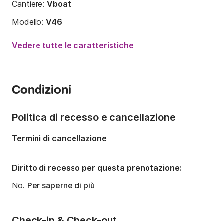
Cantiere:
Vboat
Modello:
V46
Potenza del motore:
60CV
Vedere tutte le caratteristiche
Lunghezza:
5m
Anno:
2023
Condizioni
Portata massima persone:
5 persone
Politica di recesso e cancellazione
Termini di cancellazione
Diritto di recesso per questa prenotazione:
No.
Per saperne di più
Check-in & Check-out