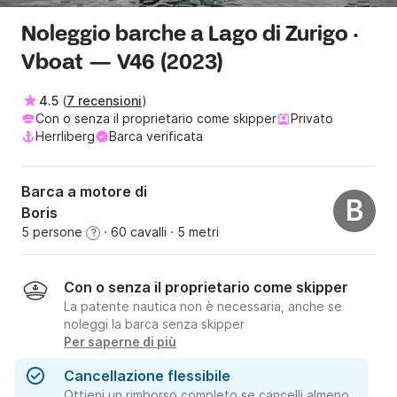
Noleggio barche a Lago di Zurigo ·
Vboat — V46 (2023)
4.5
(
7 recensioni
)
Con o senza il proprietario come skipper
Privato
Herrliberg
Barca verificata
Barca a motore di
B
Boris
5 persone
· 60 cavalli
· 5 metri
?
Con o senza il proprietario come skipper
La patente nautica non è necessaria, anche se
noleggi la barca senza skipper
Per saperne di più
Cancellazione flessibile
Ottieni un rimborso completo se cancelli almeno