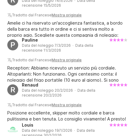
Data del noleggio 14/5/2026 · Data della
recensione 15/5/2026
Tradotto dal Francese
Mostra originale
Amelie ci ha riservato un'accoglienza fantastica, a bordo
della barca era tutto in ordine e ci si sentiva molto a
proprio agio. Scegliete questa compagnia di noleggio:
Pauline
offre un ottimo rapporto qualità-prezzo. La consiglio
P
Data del noleggio 7/3/2026 · Data della
vivamente.
recensione 11/3/2026
Tradotto dal Francese
Mostra originale
Reception: Abbiamo ricevuto un servizio più cordiale.
Altoparlanti: Non funzionano. Ogni centesimo conta: il
noleggio del frigo portatile (10 euro al giorno). Si sono
Renaud
rifiutati di prestarci una torcia per il wakeboard.
R
Data del noleggio 20/2/2026 · Data della
recensione 20/2/2026
Tradotto dal Francese
Mostra originale
Posizione eccellente, skipper molto cordiale e barca
pulitissima e ben tenuta. Lo consiglio vivamente! A presto!
Louis
Data del noleggio 19/1/2026 · Data della
recensione 30/1/2026