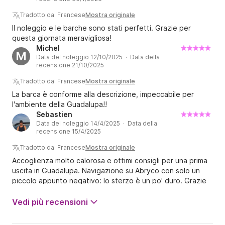
Tradotto dal Francese
Mostra originale
Il noleggio e le barche sono stati perfetti. Grazie per
questa giornata meravigliosa!
Michel
M
Data del noleggio 12/10/2025 · Data della
recensione 21/10/2025
Tradotto dal Francese
Mostra originale
La barca è conforme alla descrizione, impeccabile per
l'ambiente della Guadalupa!!
Sebastien
Data del noleggio 14/4/2025 · Data della
recensione 15/4/2025
Tradotto dal Francese
Mostra originale
Accoglienza molto calorosa e ottimi consigli per una prima
uscita in Guadalupa. Navigazione su Abryco con solo un
piccolo appunto negativo: lo sterzo è un po' duro. Grazie
ad Amélie per averci permesso di trascorrere una giornata
meravigliosa in famiglia e per la prima uscita di mio cognato
Vedi più recensioni
Loïc come capitano.