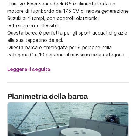
Il nuovo Flyer spacedeck 6.6 è alimentato da un 
motore di fuoribordo da 175 CV di nuova generazione 
Suzuki a 4 tempi, con controlli elettronici 
estremamente flessibili.

Questa barca è perfetta per gli sport acquatici grazie 
alla sua tappetino da sci.

Questa barca è omologata per 8 persone nella 
categoria C e 10 persone al massimo nella categoria 
D (per il Grand Cul De Sac Marin).

Leggere il seguito
Dalla marina di Gosier, navigare sul fiume di sale e 
visitare le mangrovie per scoprire le isole della laguna 
di Grand Cul De Sac Marin.

Planimetria della barca
Questo nuovo modello di imbarcazione è stato 
progettato dal famoso marchio Beneteau; ha un 
comodo spazio di vita a bordo: una consolle con 
grande cabina per la memorizzazione delle attività, 
tavolo da pozzetto per mangiare o aperitivo, ampio 
passaggio su ogni lato della consolle per facilitare la 