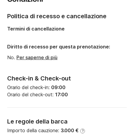
Portata massima persone:
10 persone
Numero di cabine:
1
Politica di recesso e cancellazione
Termini di cancellazione
Diritto di recesso per questa prenotazione:
No.
Per saperne di più
Check-in & Check-out
Orario del check-in:
09:00
Orario del check-out:
17:00
Le regole della barca
Importo della cauzione:
3.000 €
?