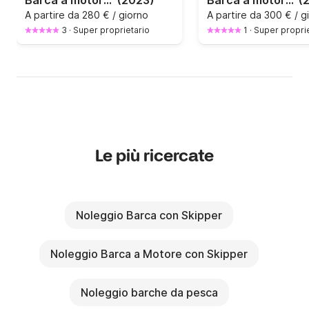
Barca a motore Pacific Craft Open 670 200CV
(2023)
Barca a motore Forboat Forboat 23 225CV
(
A partire da
280 € / giorno
A partire da
300 € / g
3
·
Super proprietario
1
·
Super propri
Le più ricercate
Noleggio Barca con Skipper
Noleggio Barca a Motore con Skipper
Noleggio barche da pesca