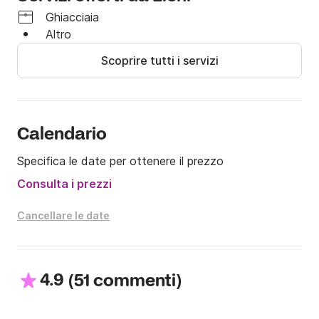
autorizzate ad essere utilizzate per sport 
Ghiacciaia
acquatici/wakeboard/sci nautico, ecc. La pesca è 
Altro
consentita, in determinate circostanze.

Scoprire tutti i servizi
Se hai bisogno di ulteriori informazioni, non esitare a 
contattarmi tramite Click&Boat.
Calendario
Specifica le date per ottenere il prezzo
Consulta i prezzi
Cancellare le date
4.9
(
)
51 commenti