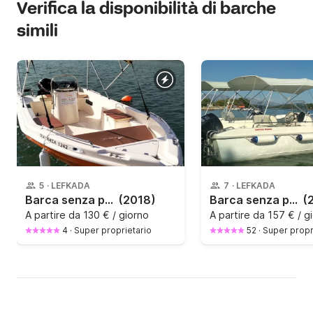
Verifica la disponibilità di barche
simili
5
·
LEFKADA
7
·
LEFKADA
Barca senza patente ΝΗΡΕΑΣ 455 30CV
(2018)
Barca senza patente IONION 6 30CV
(
A partire da
130 € / giorno
A partire da
157 € / g
4
·
Super proprietario
52
·
Super propr