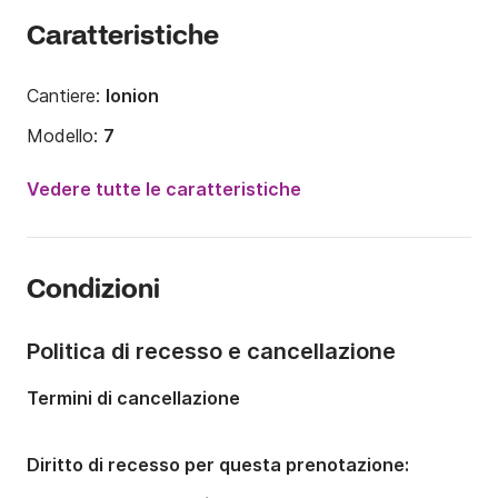
Caratteristiche
Cantiere:
Ionion
Modello:
7
Potenza del motore:
30CV
Vedere tutte le caratteristiche
Lunghezza:
5m
Anno:
2015
Condizioni
Portata massima persone:
6 persone
Politica di recesso e cancellazione
Termini di cancellazione
Diritto di recesso per questa prenotazione: