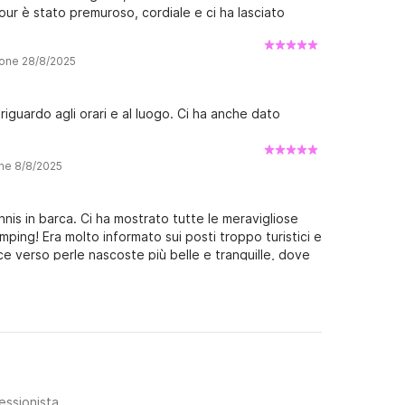
our è stato premuroso, cordiale e ci ha lasciato
ione 28/8/2025
riguardo agli orari e al luogo. Ci ha anche dato
one 8/8/2025
is in barca. Ci ha mostrato tutte le meravigliose
mping! Era molto informato sui posti troppo turistici e
ce verso perle nascoste più belle e tranquille, dove
gia preferita era Pritišćina!! Abbiamo prenotato per
iù!
essionista