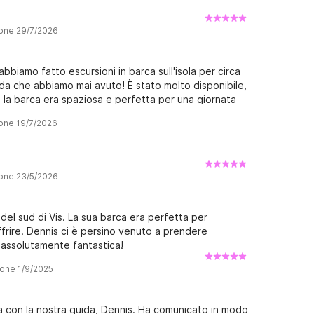
ione 29/7/2026
bbiamo fatto escursioni in barca sull'isola per circa
uida che abbiamo mai avuto! È stato molto disponibile,
 la barca era spaziosa e perfetta per una giornata
resto (alle 8 del mattino) è stata un'ottima idea.
ione 19/7/2026
ppuccino (e una travarica) al bar sulla spiaggia. La
a sua ampia distesa di sabbia bassa e le acque
vostra escursione in barca con Dennis 10/10!!
ione 23/5/2026
del sud di Vis. La sua barca era perfetta per
offrire. Dennis ci è persino venuto a prendere
 assolutamente fantastica!
ione 1/9/2025
ca con la nostra guida, Dennis. Ha comunicato in modo