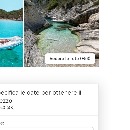
Vedere le foto (+53)
ecifica le date per ottenere il
ezzo
5.0
(
48
)
e: