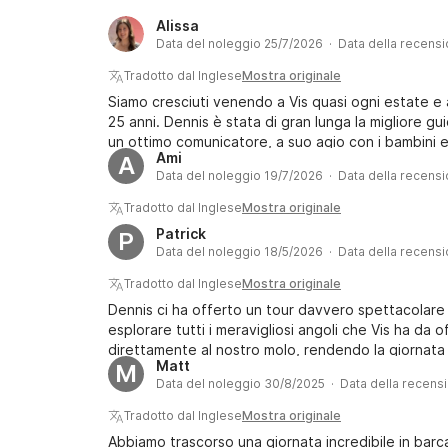
Alissa
Data del noleggio 25/7/2026 · Data della recens
Tradotto dal Inglese
Mostra originale
Siamo cresciuti venendo a Vis quasi ogni estate e a
25 anni. Dennis è stata di gran lunga la migliore g
un ottimo comunicatore, a suo agio con i bambini e
Ami
A
divertente sul meraviglioso Mar Adriatico. Partire p
Data del noleggio 19/7/2026 · Data della recens
Siamo stati i primi a Stiniva e ci siamo goduti un ca
spiaggia di Smokova è stata il momento clou, con l
Tradotto dal Inglese
Mostra originale
cristalline. Consigliamo vivamente di prenotare la 
Patrick
P
Data del noleggio 18/5/2026 · Data della recens
Tradotto dal Inglese
Mostra originale
Dennis ci ha offerto un tour davvero spettacolare 
esplorare tutti i meravigliosi angoli che Vis ha da 
direttamente al nostro molo, rendendo la giornata
Matt
M
Data del noleggio 30/8/2025 · Data della recens
Tradotto dal Inglese
Mostra originale
Abbiamo trascorso una giornata incredibile in bar