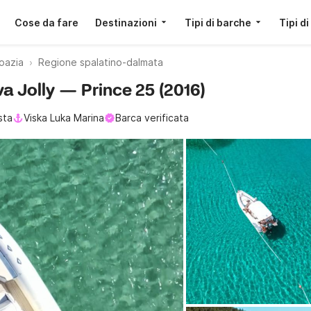
Cose da fare
Destinazioni
Tipi di barche
Tipi di
oazia
Regione spalatino-dalmata
va Jolly — Prince 25 (2016)
sta
Viska Luka Marina
Barca verificata