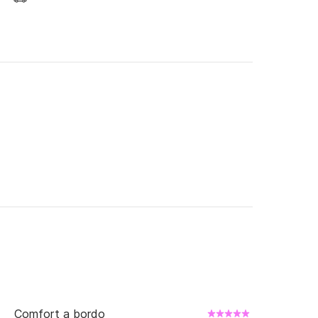
i luoghi da visitare, contattatemi e sarò felice 
ediamo a Vis!
Comfort a bordo