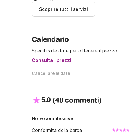
Scoprire tutti i servizi
Per qualsiasi domanda o dubbio sulla barca o su
di rispondere a tutte le vostre domande! Ci v
Calendario
Specifica le date per ottenere il prezzo
Consulta i prezzi
Cancellare le date
5.0
(
)
48 commenti
Note complessive
Conformità della barca