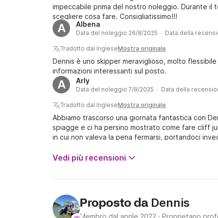
impeccabile prima del nostro noleggio. Durante il t
scegliere cosa fare. Consigliatissimo!!!
Albena
A
Data del noleggio 26/8/2025 · Data della recens
Tradotto dal Inglese
Mostra originale
Dennis è uno skipper meraviglioso, molto flessibile 
informazioni interessanti sul posto.
Arly
A
Data del noleggio 7/8/2025 · Data della recensi
Tradotto dal Inglese
Mostra originale
Abbiamo trascorso una giornata fantastica con Denn
spiagge e ci ha persino mostrato come fare cliff ju
in cui non valeva la pena fermarsi, portandoci inve
ci siamo goduti appieno l'attracco. La nostra spiag
mezza giornata, ma avremmo voluto prenotare di p
Vedi più recensioni
Dennis
Proposto da
Membro dal aprile 2022
·
Proprietario prof