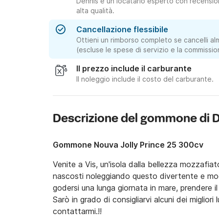
Dennis è un locatario esperto con recensioni
alta qualità.
Cancellazione flessibile
Ottieni un rimborso completo se cancelli al
(escluse le spese di servizio e la commissio
Il prezzo include il carburante
Il noleggio include il costo del carburante.
Descrizione del gommone di 
Gommone Nouva Jolly Prince 25 300cv
Venite a Vis, un'isola dalla bellezza mozzafiato
nascosti noleggiando questo divertente e mo
godersi una lunga giornata in mare, prendere il
Sarò in grado di consigliarvi alcuni dei migliori l
contattarmi.‼️
