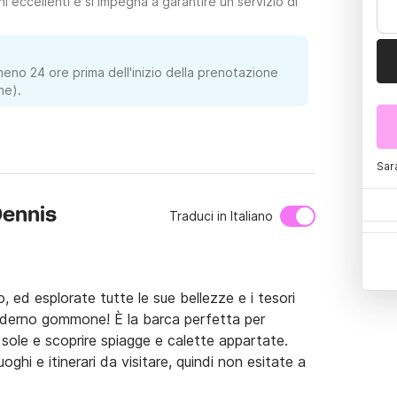
 eccellenti e si impegna a garantire un servizio di
meno 24 ore prima dell'inizio della prenotazione
ne).
Sar
Dennis
Traduci in Italiano
, ed esplorate tutte le sue bellezze e i tesori 
derno gommone! È la barca perfetta per 
 sole e scoprire spiagge e calette appartate. 
uoghi e itinerari da visitare, quindi non esitate a 