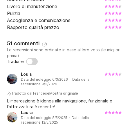
attrezzature di bordo.

Livello di manutenzione
Pulizia
Al tuo arrivo rimarrò con te per il tempo necessario, 
Accoglienza e comunicazione
affinché tu possa salpare tranquillamente e ti 
Rapporto qualità prezzo
consiglierò i migliori ancoraggi.

51 commenti
?
Durante la crociera, a tuo piacimento, posso fornirti 
Le recensioni sono ordinate in base al loro voto (le migliori
informazioni sul meteo della giornata e sui tuoi piani di 
prima)
navigazione.

Tradurre
Louis
Ormeggiato nel porto di Lorient, su pontone, accesso 
Data del noleggio 6/3/2026 · Data della
recensione 9/3/2026
ai servizi portuali, accesso graduale al mare aperto.

Questo è un punto di partenza ideale:

Tradotto dal Francese
Mostra originale
CROCIERA BREVE (2 giorni): scopri il porto di Lorient 
L'imbarcazione è idonea alla navigazione, funzionale e
l'attrezzatura è recente!
e i suoi numerosi porti turistici, l'isola di GROIX è a due 
Laura
passi con i suoi ancoraggi selvaggi autorizzati in 
Data del noleggio 8/5/2025 · Data della
splendide calette o il suo porto in cui vivere perché è 
recensione 12/5/2025
molto vivace durante il giorno e di notte!!
