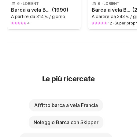
6
·
LORIENT
6
·
LORIENT
Barca a vela Beneteau First 32s5 9.9m
(1990)
Barca a vela Beneteau Oceanis 38.1 11.5m
(
Il carburante è a carico dell'inquilino.

A partire da
314 € / giorno
A partire da
343 € / g
4
12
·
Super propr
IMPORTANTE:

Condizioni di annullamento: Oltre la forza 5 (raffice), 
mi riservo il diritto di annullare o posticipare il 
noleggio.

RISPOSTA RAPIDA GARANTITA

Per maggiori informazioni sulla regione, sulla barca e 
Le più ricercate
sulla sua disponibilità nonché per pianificare il vostro 
soggiorno a bordo, vi invito a contattarmi 
direttamente tramite la messaggistica Click&Boat!
Affitto barca a vela Francia
Noleggio Barca con Skipper