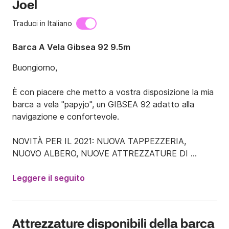
Joel
Traduci in Italiano
Barca A Vela Gibsea 92 9.5m
Buongiorno,

È con piacere che metto a vostra disposizione la mia 
barca a vela "papyjo", un GIBSEA 92 adatto alla 
navigazione e confortevole.

NOVITÀ PER IL 2021: NUOVA TAPPEZZERIA, 
NUOVO ALBERO, NUOVE ATTREZZATURE DI 
CARBURANTE, NUOVE ATTREZZATURE CORRENTI 
E FISSE, NUOVE LUCI LED DI NAVIGAZIONE E 
Leggere il seguito
ANCORAGGIO, PROIETTORE LED SUL PONTE DI 
PRUA, NUOVO ANNESSO.

PARCHEGGIO RECINTATO E SICURO PER LA TUA 
Attrezzature disponibili della barca
AUTO (GRATUITO).
