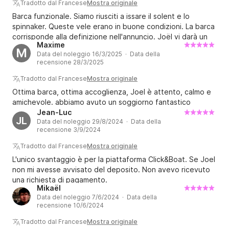
Tradotto dal Francese
Mostra originale
CROCIERA MEDIA (1 settimana): Un po' più a sud vi 
Barca funzionale. Siamo riusciti a issare il solent e lo
aspettano BELLE ILE, HOUAT o HOEDIC, oppure a 
spinnaker. Queste vele erano in buone condizioni. La barca
ovest l'arcipelago GLENAN, avete la scelta a 
corrisponde alla definizione nell'annuncio. Joël vi darà un
Maxime
seconda del tempo....

caloroso benvenuto. La partenza dal pontone avviene
M
Data del noleggio 16/3/2025 · Data della
proprio all'uscita del porto, il che facilita l'ingresso rapido
CROCIERA LUNGA (2 settimane): Le isole di 
recensione 28/3/2025
nel porto di Lorient.
NOIRMOUTIER, YEU (costa bretone e abitati della 
Tradotto dal Francese
Mostra originale
Vandea) o nel nord-ovest le isole di SEIN, MOLENE, 
Ottima barca, ottima accoglienza, Joel è attento, calmo e
OUESSANT 

amichevole. abbiamo avuto un soggiorno fantastico
Jean-Luc
JL
Nella stagione estiva noleggio gratuito di una notte a 
Data del noleggio 29/8/2024 · Data della
recensione 3/9/2024
settimana in molti porti (non trascurabile l'alta 
stagione).

Tradotto dal Francese
Mostra originale
L'unico svantaggio è per la piattaforma Click&Boat. Se Joel
Lato COMFORT:

non mi avesse avvisato del deposito. Non avevo ricevuto
una richiesta di pagamento.
Mikaël
Con il suo ampio pozzetto rivestito in TEAK e 
Data del noleggio 7/6/2024 · Data della
protetto da 2 grandi teloni (telo antivento e discreto 
recensione 10/6/2024
posizionato sui lati), goditi fino a 6 persone attorno 
Tradotto dal Francese
Mostra originale