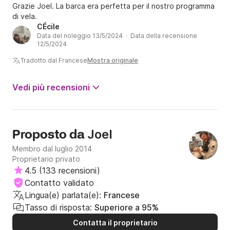
al praticissimo TAVOLO retrattile.

Grazie Joel. La barca era perfetta per il nostro programma
di vela.
La recente dependance (motorizzata su richiesta) vi 
CÉcile
Data del noleggio 13/5/2024 · Data della recensione
permetterà di raggiungere facilmente la costa.

12/5/2024
Tradotto dal Francese
Mostra originale
A bordo, l'ampio salone (altezza libera di 1 m85) può 
Vedi più recensioni
ospitare fino a 8 persone attorno al tavolo 
PIEGHEVOLE con BAR integrato, un fornello a gas e 
un FORNO nella cucina a "L" nonché un lavello con 
acqua pressurizzata, vi aiuteranno preparare i pasti 
Joel
Proposto da
(MINUTO COCOTTE fornito)

Membro dal luglio 2014
Proprietario privato
Per goderti le tue notti:

4.5
(
133 recensioni
)
-Una cabina ampia, spaziosa e ariosa 

Contatto validato
la parte posteriore con guardaroba e attrezzature 

Lingua(e) parlata(e):
Francese
magazzinaggio.

Tasso di risposta:
Superiore a 95%
-Una comoda cabina doppia nella parte anteriore 

Contatta il proprietario
-Le due grandi panche nel salone.
