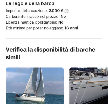
-Verricelli SELF-TAILING molto potenti, 2 manovelle.

Le regole della barca
Importo della cauzione:
3.000 €
?
-Ripetitore GPS, ECOSCANDAGLIO, 2 BUSSOLE a 
Carburante incluso nel prezzo:
No
paratia.

Licenza nautica obbligatoria:
No
Età minima per poter noleggiare:
18 anni
-COFANO TETTO (2019)

-Ampio POZZETTO, panca in TEAK, TAVOLO a 
scomparsa, SCALETTA BAGNO

Verifica la disponibilità di barche
simili
FACOLTATIVO (da specificare al momento della 
prenotazione):

LETTI: Piumini e cuscini per 2 cabine (50 
Euro/noleggio/settimana)

Gommone da mare biposto KAYAK (50 
Euro/noleggio/settimana)

PADDLE 2 persone (50 Euro/noleggio/settimana)
