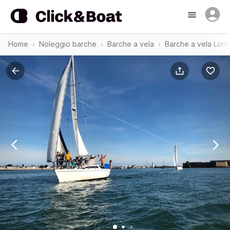
Home
Noleggio barche
Barche a vela
Barche a vela Lori