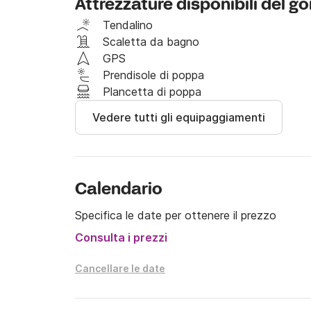
Attrezzature disponibili del
attrezzature per sport acquatici. La piattafo
facile accesso alla barca dalla banchina o l'ing
Tendalino
inossidabile che può essere estratta dall'appo
Scaletta da bagno
GPS
Oltre ai dispositivi standard di velocità, profo
Prendisole di poppa
ha un dettaglio che è una rarità su barche di q
Plancetta di poppa
personali, come telefoni cellulari e documenti
Vedere tutti gli equipaggiamenti
perché aperto dall'alto e protetto dal basso p
manovre brusche.

Se avete domande, contattatemi tramite Cli
Calendario
Specifica le date per ottenere il prezzo
Consulta i prezzi
Cancellare le date