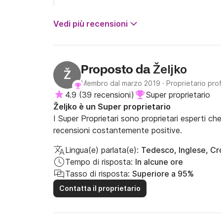
Vedi più recensioni
Željko
Proposto da
Ž
Membro dal marzo 2019
·
Proprietario pro
4.9
(
39 recensioni
)
Super proprietario
Željko è un Super proprietario
I Super Proprietari sono proprietari esperti ch
recensioni costantemente positive.
Lingua(e) parlata(e):
Tedesco, Inglese, Cro
Tempo di risposta:
In alcune ore
Tasso di risposta:
Superiore a 95%
Contatta il proprietario