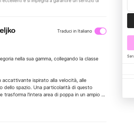
 eccellenti e si impegna a garantire un servizio di
eljko
Traduci in Italiano
Sar
goria nella sua gamma, collegando la classe 
cattivante ispirato alla velocità, alle 
 dello spazio. Una particolarità di questo 
he trasforma l'intera area di poppa in un ampio 
ttaforma.

taoggetti: un grande vano centrale e uno più 
za, consentono di alloggiare sci nautici o altre 