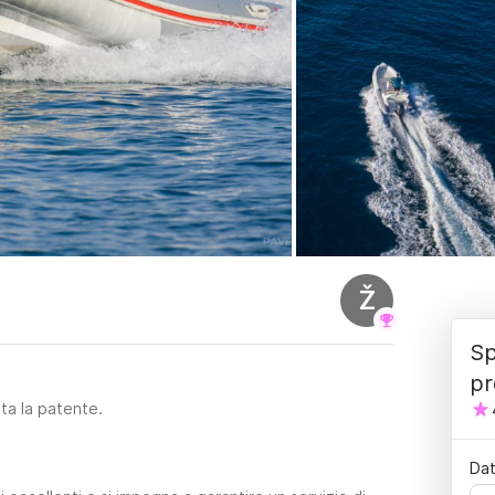
Ž
Sp
pr
sta la patente.
Dat