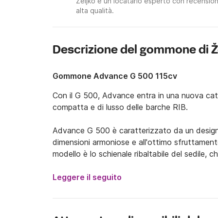
Željko è un locatario esperto con recensioni
alta qualità.
Descrizione del gommone di Ž
Gommone Advance G 500 115cv
Con il G 500, Advance entra in una nuova cate
compatta e di lusso delle barche RIB.

Advance G 500 è caratterizzato da un design ac
dimensioni armoniose e all'ottimo sfruttamento
modello è lo schienale ribaltabile del sedile, c
prendisole piatto, mentre

fornendo inoltre un accesso più facile alla pia
Leggere il seguito
Sotto la zona poppiera si trovano tre vani por
per lato che, con la loro funzionalità e lunghez