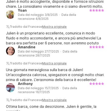
Julien è molto accogliente, disponibile e fornisce istruzioni
? Posso anche accompagnarvi, rimanendo voi il 
chiare. La consigliamo vivamente e ci siamo divertiti molto.
capitano, per uscite serali, con o senza fuochi 
Yoan
d'artificio, su richiesta.
Data del noleggio 3/8/2025 · Data della
recensione 4/8/2025
Tradotto dal Francese
Mostra originale
Julien è un proprietario eccellente, comunica in modo
fluido e molto accomodante, e ancora più amichevole! La
barca era perfetta per 6 persone, non avremmo potuto
Amandine
aspettarci di meglio!
Data del noleggio 27/7/2025 · Data della
recensione 28/7/2025
Tradotto dal Francese
Mostra originale
Una giornata meravigliosa sulla barca di Julien!
Un'accoglienza calorosa, spiegazioni e consigli molto chiari
prima di salpare. L'ergonomia della barca è eccellente!
Anthony
Un'esperienza meravigliosa da ripetere, forza! ☀️
Data del noleggio 15/7/2025 · Data della
recensione 16/7/2025
Tradotto dal Francese
Mostra originale
Ottima barca, come da descrizione. Julien è gentile, la