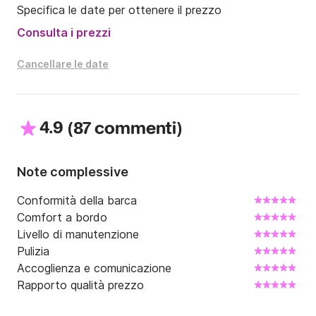
Specifica le date per ottenere il prezzo
Boa trainata (1 persona): 20 €

Consulta i prezzi
Sci nautico: 20 €

Wakeboard: 25 €

Cancellare le date
? Importante: sebbene la barca sia attrezzata per gli 
sport acquatici, la mia assicurazione non copre l'uso 
4.9
(
)
87 commenti
delle boe trainate. Il loro utilizzo rimane pertanto di 
esclusiva responsabilità del noleggiatore.

Note complessive
⚓️ Informazioni generali importanti:

Conformità della barca
? Patente nautica obbligatoria. Se non siete in 
Comfort a bordo
possesso di patente nautica, sarà necessario essere 
Livello di manutenzione
accompagnati da uno skipper professionista 
Pulizia
qualificato e assicurato. Un supplemento sarà da 
Accoglienza e comunicazione
pagare direttamente allo skipper.

Rapporto qualità prezzo