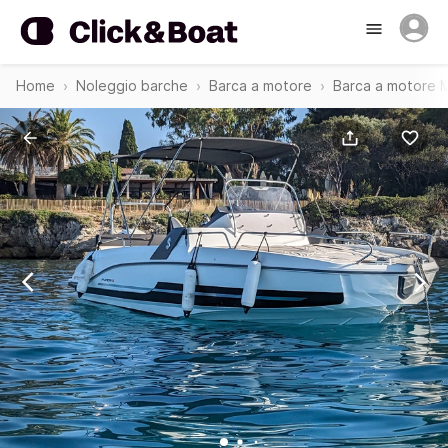
Home
Noleggio barche
Barca a motore
Barca a motore 