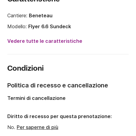
Cantiere:
Beneteau
Modello:
Flyer 6.6 Sundeck
Potenza del motore:
200CV
Vedere tutte le caratteristiche
Lunghezza:
6.8m
Anno:
2021
Condizioni
Portata massima persone:
7 persone
Numero di cabine:
1
Politica di recesso e cancellazione
Termini di cancellazione
Diritto di recesso per questa prenotazione:
No.
Per saperne di più