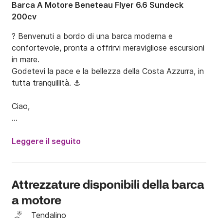
Barca A Motore Beneteau Flyer 6.6 Sundeck
200cv
? Benvenuti a bordo di una barca moderna e 
confortevole, pronta a offrirvi meravigliose escursioni 
in mare.

Godetevi la pace e la bellezza della Costa Azzurra, in 
tutta tranquillità. ⚓️

Ciao,

Benvenuti a bordo di questa barca moderna e 
piacevole, ideale per crociere tranquille o uscite più 
Leggere il seguito
dinamiche.

✅ Omologata per 7 persone, è dotata di un motore a 
Attrezzature disponibili della barca
4 tempi da 200 CV che garantisce ottime prestazioni 
a motore
mantenendo consumi ragionevoli (circa 25 l/h).

Tendalino