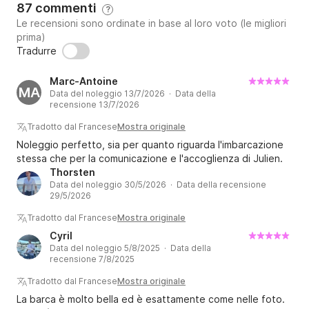
⛔️ Nota bene: verificate sempre che lo skipper sia 
87 commenti
?
qualificato (una semplice patente nautica non è una 
Le recensioni sono ordinate in base al loro voto (le migliori
qualifica ufficiale). In caso di ispezione o incidente, 
prima)
questo può causare seri problemi.

Tradurre
Marc-Antoine
⛽️ Carburante non incluso. Fornisco l'imbarcazione 
MA
Data del noleggio 13/7/2026 · Data della
con il serbatoio pieno; vi preghiamo di restituirla con il 
recensione 13/7/2026
serbatoio pieno.

Tradotto dal Francese
Mostra originale
Noleggio perfetto, sia per quanto riguarda l'imbarcazione
? Per evitarvi manovre scomode, mi occupo 
stessa che per la comunicazione e l'accoglienza di Julien.
personalmente di portare l'imbarcazione dentro e 
Thorsten
fuori dal porto.

Data del noleggio 30/5/2026 · Data della recensione
29/5/2026
⏰ Orari flessibili per soddisfare le vostre esigenze.

Tradotto dal Francese
Mostra originale
Cyril
Non esitate a contattarmi per qualsiasi domanda o 
Data del noleggio 5/8/2025 · Data della
recensione 7/8/2025
per organizzare la vostra escursione. Sarò lieto di 
rendere la vostra giornata in mare indimenticabile!

Tradotto dal Francese
Mostra originale
La barca è molto bella ed è esattamente come nelle foto.