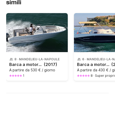
simili
8
·
MANDELIEU-LA-NAPOULE
6
·
MANDELIEU-LA-
Barca a motore CapCamarat 750 style 100CV
(2017)
Barca a motore Jeanneau Cap Camarat 6.5 Wa 150CV
(
A partire da
530 € / giorno
A partire da
430 € / g
1
8
·
Super propri