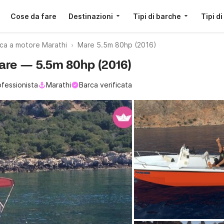
Cose da fare
Destinazioni
Tipi di barche
Tipi di
ca a motore Marathi
Mare 5.5m 80hp (2016)
Mare — 5.5m 80hp (2016)
ofessionista
Marathi
Barca verificata