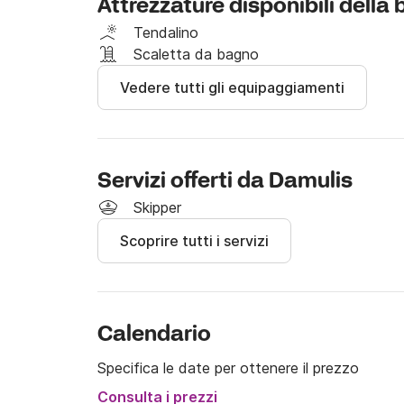
Attrezzature disponibili della
Souda. Naturalmente vi forniremo un briefing de
dove le migliori spiagge sono ecc. (E anche dove
Tendalino
mostreremo su una mappa locale, c'è anche la s
Scaletta da bagno
un briefing dettagliato sulla barca e ti mostr
Vedere tutti gli equipaggiamenti
Una licenza di motoscafo per acque costiere r
in inglese e un documento d'identità / passapo
giorno del noleggio.

Servizi offerti da Damulis
Scrivici su Click&Boat per maggiori informazion
Skipper
Scoprire tutti i servizi
Calendario
Specifica le date per ottenere il prezzo
Consulta i prezzi