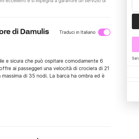
i eccellenti e si impegna a garantire un servizio di
ore di Damulis
Traduci in Italiano
Sar
bile e sicura che può ospitare comodamente 6 
fre ai passeggeri una velocità di crociera di 21 
tà massima di 35 nodi. La barca ha ombra ed è 
oporto di Chania). Da Marathi, è possibile 
alyves, Almyrida, Kera e quasi tutta la baia di 