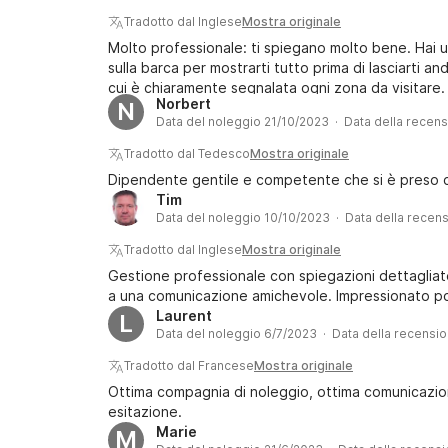
Tradotto dal Inglese
Mostra originale
Molto professionale: ti spiegano molto bene. Hai u
sulla barca per mostrarti tutto prima di lasciarti a
cui è chiaramente segnalata ogni zona da visitare.
Norbert
N
potente) abbiamo preso 80cv
Data del noleggio 21/10/2023 · Data della recen
Tradotto dal Tedesco
Mostra originale
Dipendente gentile e competente che si è preso cu
Tim
Data del noleggio 10/10/2023 · Data della recen
Tradotto dal Inglese
Mostra originale
Gestione professionale con spiegazioni dettagliat
a una comunicazione amichevole. Impressionato p
Laurent
L
Data del noleggio 6/7/2023 · Data della recensi
Tradotto dal Francese
Mostra originale
Ottima compagnia di noleggio, ottima comunicazio
esitazione.
Marie
M