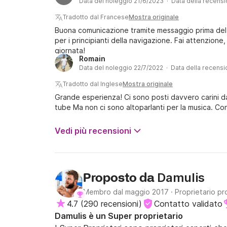
Data del noleggio 21/6/2023 · Data della recens
Tradotto dal Francese
Mostra originale
Buona comunicazione tramite messaggio prima del 
per i principianti della navigazione. Fai attenzione,
giornata!
Romain
Data del noleggio 22/7/2022 · Data della recens
Tradotto dal Inglese
Mostra originale
Grande esperienza! Ci sono posti davvero carini d
tube Ma non ci sono altoparlanti per la musica. Con
Vedi più recensioni
Damulis
Proposto da
Membro dal maggio 2017
·
Proprietario pr
4.7
(
290 recensioni
)
Contatto validato
Damulis è un Super proprietario