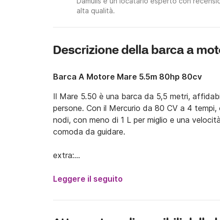
Damulis è un locatario esperto con recension
alta qualità.
Descrizione della barca a mot
Barca A Motore Mare 5.5m 80hp 80cv
Il Mare 5.50 è una barca da 5,5 metri, affida
persone. Con il Mercurio da 80 CV a 4 tempi, of
nodi, con meno di 1 L per miglio e una veloci
comoda da guidare.

extra:

- Skipper 120 € al giorno + IVA al 24%

- Carburante

Leggere il seguito
Questa barca si trova a Marathi (vicino all'aer
visitare le spiagge di Seitan Limania, Kalami, K