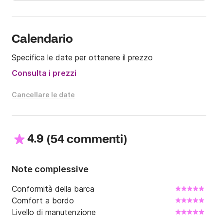
Pesca possibile per i dilettanti.

Questa barca a vela riunisce le qualità di un marinaio e 
Calendario
il comfort necessario per la crociera.
Specifica le date per ottenere il prezzo
Consulta i prezzi
Cancellare le date
4.9
(
)
54 commenti
Note complessive
Conformità della barca
Comfort a bordo
Livello di manutenzione