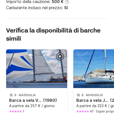
Importo della cauzione:
500 €
?
Carburante incluso nel prezzo:
Sì
Verifica la disponibilità di barche
simili
6
·
MARSIGLIA
6
·
MARSIGLIA
Barca a vela Vindo 65MS 11.95m
(1980)
Barca a vela JEANNEAU SUN ODYSSEY 39I 12m
(
A partire da
357 € / giorno
A partire da
323 € / g
1
47
·
Super propr