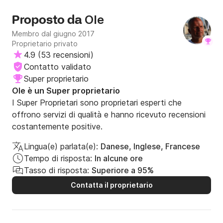
présence de nos 2 enfants de 5 et 7 ans en proposant des
escales interessantes pour les petits et pour les grands.Il
Ole
Proposto da
est tres patient avec les enfants. Il nous a accompagné
durant nos excursions. Il a fait partie de la famille le temps
Membro dal giugno 2017
d'un WE ! Il sait se faire discret et n'est pas envahissant
Proprietario privato
mais reste un leader implacable quand il s'agit de faire la
4.9
(
53 recensioni
)
course avec un autre bateau ! De bons moments pour les
Contatto validato
grands et de beaux souvenirs pour les petits. Aucun
Super proprietario
bateau n'a réussi à nous doubler pendant les 3 jours , mis à
Ole è un Super proprietario
part les yacht à moteurs ! OLE est un PRO à tous les
niveaux !!
I Super Proprietari sono proprietari esperti che
offrono servizi di qualità e hanno ricevuto recensioni
costantemente positive.
Lingua(e) parlata(e):
Danese, Inglese, Francese
Tempo di risposta:
In alcune ore
Tasso di risposta:
Superiore a 95%
Contatta il proprietario