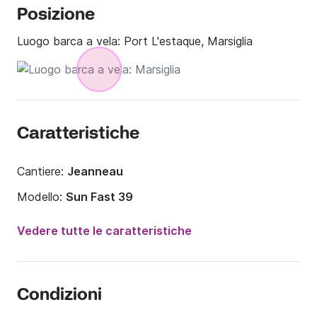
Posizione
Luogo barca a vela:
Port L'estaque, Marsiglia
Caratteristiche
Cantiere:
Jeanneau
Modello:
Sun Fast 39
Anno:
1994
Vedere tutte le caratteristiche
Portata massima persone:
8 persone
Numero di cabine:
3
Condizioni
Numero di posti letto:
6