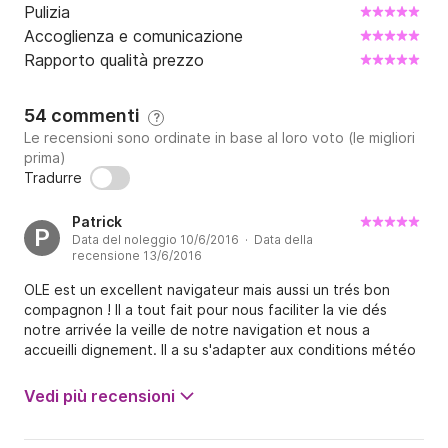
Pulizia
Accoglienza e comunicazione
Rapporto qualità prezzo
54 commenti
?
Le recensioni sono ordinate in base al loro voto (le migliori
prima)
Tradurre
Patrick
P
Data del noleggio 10/6/2016 · Data della
recensione 13/6/2016
OLE est un excellent navigateur mais aussi un trés bon
compagnon ! Il a tout fait pour nous faciliter la vie dés
notre arrivée la veille de notre navigation et nous a
accueilli dignement. Il a su s'adapter aux conditions météo
en jonglant entre plaisir de la navigation et occupation des
uns et des autres : il pourrait ouvrir une agence de voyage
Vedi più recensioni
car il connait beaucoup de choses et d'anecdotes sur
Marseille et ses environs. Il a su parfaitement gerer la