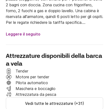
2 bagni con doccia. Zona cucina con frigorifero, 
forno, 2 fuochi a gas e doppio lavello. Una cabina è 
riservata all'armatore, quindi 6 posti letto per gli ospiti.

Per le regate richiedere la tariffa specifica.

Se non parli francese, nessun problema!

Leggere il seguito
Parlo inglese, tedesco, spagnolo e danese.

Per le gite di un giorno ci sono molte scelte, il porto 
Attrezzature disponibili della barca
di Marsiglia, Frioul, Côte Bleue, . . .

a vela
Nell'arco di una settimana sono disponibili diverse 
scelte tra Marsiglia e St. Tropez: Les Embiez, 
Tender
Porquerolles, Port Cros, Bormes les Mimosas.

Motore per tender
Per partenze di 2 settimane o più, la costa tra 
Pilota automatico
Marsiglia e San Rémo (possibilmente la Corsica) è 
Maschera e boccaglio
magnifica.

Attrezzatura da pesca
Possibilità di ormeggio o porto a seconda dei vostri 
Vedi tutte le attrezzature (+31)
desideri e delle previsioni del tempo.
