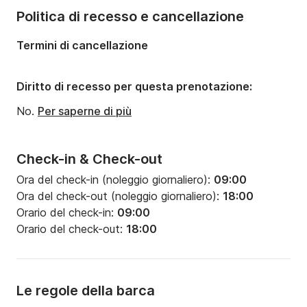
Numero di bagni:
2
Politica di recesso e cancellazione
Lunghezza:
12m
Termini di cancellazione
Larghezza:
3.9m
Pescaggio:
1.95m
Diritto di recesso per questa prenotazione:
Potenza del motore:
50CV
No.
Per saperne di più
Check-in & Check-out
Ora del check-in (noleggio giornaliero):
09:00
Ora del check-out (noleggio giornaliero):
18:00
Orario del check-in:
09:00
Orario del check-out:
18:00
Le regole della barca