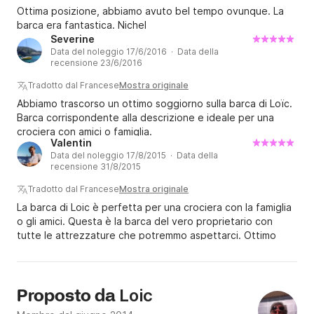
Ottima posizione, abbiamo avuto bel tempo ovunque. La
barca era fantastica. Nichel
Severine
Data del noleggio 17/6/2016 · Data della
recensione 23/6/2016
Tradotto dal Francese
Mostra originale
Abbiamo trascorso un ottimo soggiorno sulla barca di Loïc.
Barca corrispondente alla descrizione e ideale per una
crociera con amici o famiglia.
Valentin
Data del noleggio 17/8/2015 · Data della
recensione 31/8/2015
Tradotto dal Francese
Mostra originale
La barca di Loic è perfetta per una crociera con la famiglia
o gli amici. Questa è la barca del vero proprietario con
tutte le attrezzature che potremmo aspettarci. Ottimo
comfort a bordo e in navigazione grazie ai numerosi
optional presenti sulla barca. una barca da noleggiare
nuovamente senza alcuna esitazione! Grazie ancora Loic
per questo bellissimo noleggio che ci ha permesso di
Loic
Proposto da
trascorrere una fantastica vacanza in famiglia.