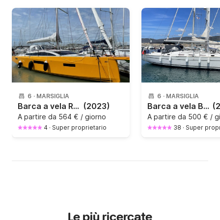
6
·
MARSIGLIA
6
·
MARSIGLIA
Barca a vela RM 1180 13.05m
(2023)
Barca a vela Beneteau Cyclade 39.3 11.97m
(
A partire da
564 € / giorno
A partire da
500 € / g
4
·
Super proprietario
38
·
Super propr
Le più ricercate