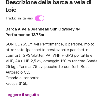
Descrizione della barca a vela di
Loic
Traduci in Italiano
Barca A Vela Jeanneau Sun Odyssey 44i
Performance 13.75m
SUN ODYSSEY 44i Performance, 8 persone, molto 
attrezzato (pacchetto prestazioni e pacchetto 
comfort) GPS/plotter, PA, VHF + GPS portatile e 
VHF, AX+ HB 2,5 cv, ormeggio 120 m (ancora Spade 
25 kg), Yanmar 75 cv, pacchetto comfort, Bose 
Autoradio CD.

Grande autonomia:

-acqua 615l,

-batterie>660A,

-GO 240l,

Leggere il seguito
-2 frigoriferi di cui 1 utilizzabile come congelatore: 