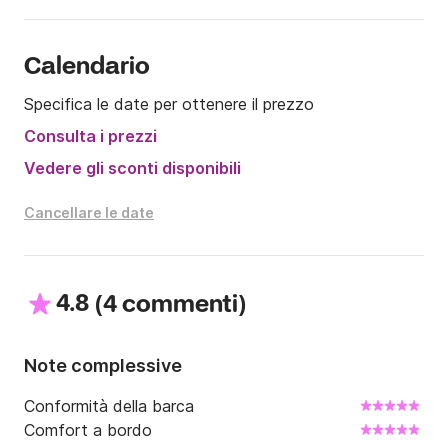
Verricello e plotter del 2020

VHF/AIS 2019

GSE del 2015!

Calendario
Specifica le date per ottenere il prezzo
Uso esclusivo come "padre di famiglia", il programma 
della crociera deve essere presentato prima di 
Consulta i prezzi
qualsiasi noleggio. È richiesto un CV nautico dello 
Vedere gli sconti disponibili
skipper.

Cancellare le date
Le richieste di noleggio da 10 giorni a 2 settimane 
avranno priorità.
4.8
(
)
4 commenti
Note complessive
Conformità della barca
Comfort a bordo