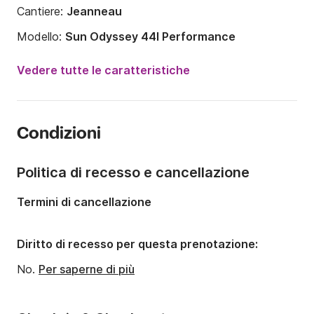
Cantiere:
Jeanneau
Modello:
Sun Odyssey 44I Performance
Anno:
2010
Vedere tutte le caratteristiche
Portata massima persone:
8 persone
Numero di cabine:
3
Condizioni
Numero di posti letto:
8
Lunghezza:
13.75m
Politica di recesso e cancellazione
Larghezza:
4.37m
Termini di cancellazione
Pescaggio:
2.05m
Potenza del motore:
75CV
Diritto di recesso per questa prenotazione:
No.
Per saperne di più