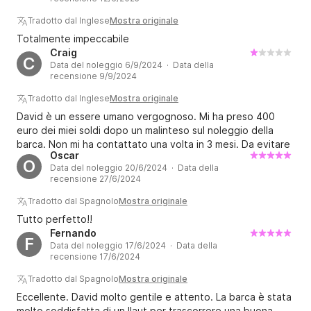
rimasti entusiasti. Altamente consigliata.
Tradotto dal Inglese
Mostra originale
Totalmente impeccabile
Craig
C
Data del noleggio 6/9/2024 · Data della
recensione 9/9/2024
Tradotto dal Inglese
Mostra originale
David è un essere umano vergognoso. Mi ha preso 400
euro dei miei soldi dopo un malinteso sul noleggio della
barca. Non mi ha contattato una volta in 3 mesi. Da evitare
Oscar
a tutti i costi... persona assolutamente scioccante
O
Data del noleggio 20/6/2024 · Data della
recensione 27/6/2024
Tradotto dal Spagnolo
Mostra originale
Tutto perfetto!!
Fernando
F
Data del noleggio 17/6/2024 · Data della
recensione 17/6/2024
Tradotto dal Spagnolo
Mostra originale
Eccellente. David molto gentile e attento. La barca è stata
molto soddisfatta di un llaut per trascorrere una buona