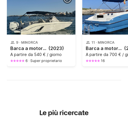
9
·
MINORCA
11
·
MINORCA
Barca a motore Beneteau Flyer 7 Sundeck 200CV
(2023)
Barca a motore (PRE-RESERVA) BAYLINER . 260CV
(
A partire da
540 € / giorno
A partire da
700 € / g
6
·
Super proprietario
16
Le più ricercate