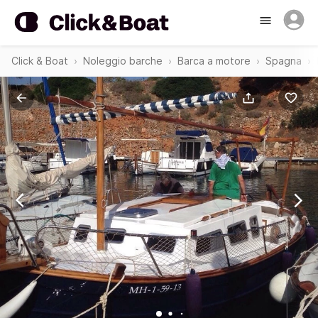
Click & Boat
Noleggio barche
Barca a motore
Spagna