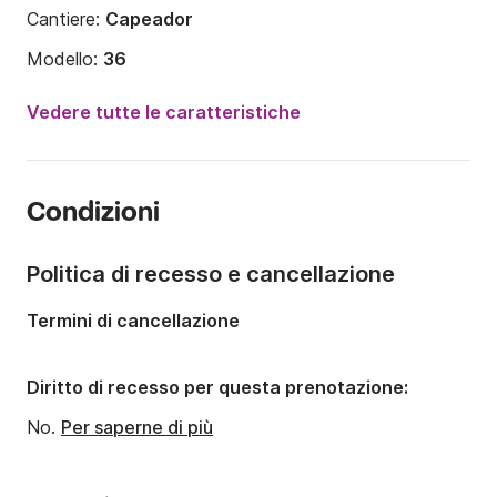
Cantiere:
Capeador
Modello:
36
Potenza del motore:
65CV
Vedere tutte le caratteristiche
Lunghezza:
7.5m
Anno:
2000 (Refittato nel 2018)
Condizioni
Portata massima persone:
8 persone
Numero di cabine:
2
Politica di recesso e cancellazione
Numero di posti letto:
2
Termini di cancellazione
Numero di bagni:
1
Diritto di recesso per questa prenotazione:
No.
Per saperne di più