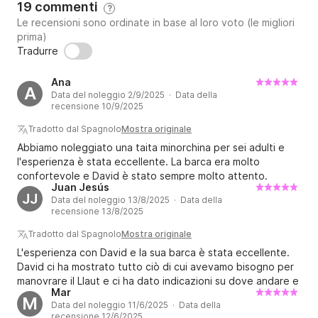
19 commenti
?
Le recensioni sono ordinate in base al loro voto (le migliori
prima)
Tradurre
Ana
A
Data del noleggio 2/9/2025 · Data della
recensione 10/9/2025
Tradotto dal Spagnolo
Mostra originale
Abbiamo noleggiato una taita minorchina per sei adulti e
l'esperienza è stata eccellente. La barca era molto
confortevole e David è stato sempre molto attento.
Juan Jesús
Abbiamo cambiato itinerario su suo consiglio, ed è stata
JJ
Data del noleggio 13/8/2025 · Data della
un'ottima scelta. Siamo andati senza skipper perché uno di
recensione 13/8/2025
noi è certificato, e abbiamo navigato da Ciudadela alle
leggendarie Cala Macarella e Macarelleta. Lo rifaremmo
Tradotto dal Spagnolo
Mostra originale
sicuramente.
L'esperienza con David e la sua barca è stata eccellente.
David ci ha mostrato tutto ciò di cui avevamo bisogno per
manovrare il Llaut e ci ha dato indicazioni su dove andare e
Mar
dove ancorare. La Candela III è stata fantastica, molto
M
Data del noleggio 11/6/2025 · Data della
maneggevole e molto comoda per noi sei a bordo. Siamo
recensione 12/6/2025