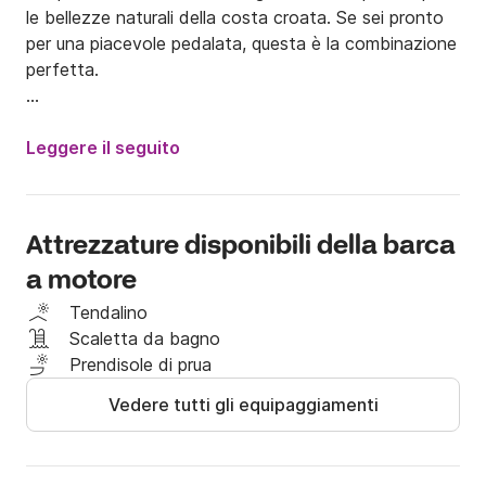
le bellezze naturali della costa croata. Se sei pronto 
per una piacevole pedalata, questa è la combinazione 
perfetta.

Adria 500 si trova a Sveti Filip i Jakov, non lontano 
da Zara. È situato nel centro della contea di Zara, 
Leggere il seguito
circondato da città storiche, magnifici parchi 
nazionali e meravigliose isole. Avrai un'opportunità 
unica per esplorare i luoghi prosperosi di questa parte 
Attrezzature disponibili della barca
della Croazia.

a motore
Puoi guidare tu stesso la barca e provare come ci si 
Tendalino
sente ad essere un capitano della nave.

Scaletta da bagno
Prendisole di prua
Se hai domande, puoi contattarmi sulla piattaforma 
Vedere tutti gli equipaggiamenti
Click&Boat per ulteriori informazioni.

A presto capitano!