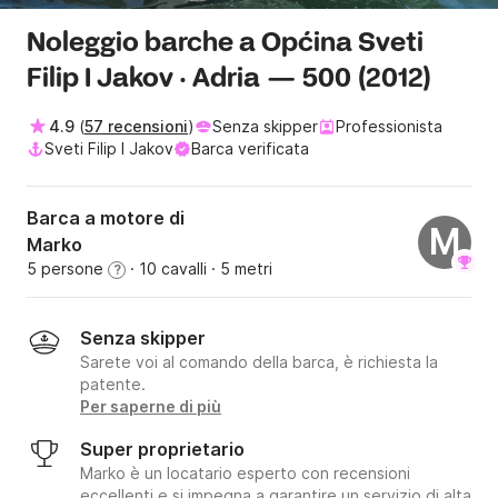
Noleggio barche a Općina Sveti
Filip I Jakov · Adria — 500 (2012)
4.9
(
57 recensioni
)
Senza skipper
Professionista
Sveti Filip I Jakov
Barca verificata
Barca a motore di
M
Marko
5 persone
· 10 cavalli
· 5 metri
?
Senza skipper
Sarete voi al comando della barca, è richiesta la
patente.
Per saperne di più
Super proprietario
Marko è un locatario esperto con recensioni
eccellenti e si impegna a garantire un servizio di alta