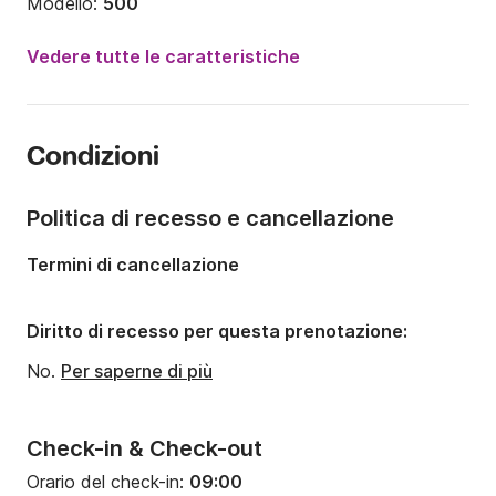
Modello:
500
Potenza del motore:
10CV
Vedere tutte le caratteristiche
Lunghezza:
5m
Anno:
2012
Condizioni
Portata massima persone:
5 persone
Numero di cabine:
1
Politica di recesso e cancellazione
Termini di cancellazione
Diritto di recesso per questa prenotazione:
No.
Per saperne di più
Check-in & Check-out
Orario del check-in:
09:00