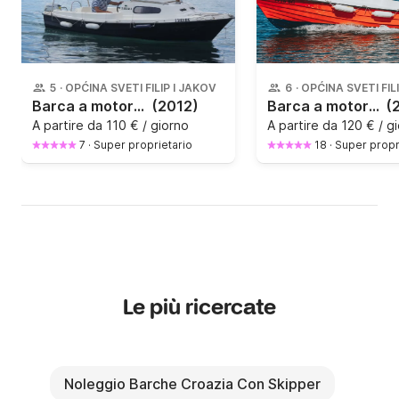
5
·
OPĆINA SVETI FILIP I JAKOV
6
·
OPĆINA SVETI FIL
Barca a motore Adria Adria 500 10CV
(2012)
Barca a motore Adria 500 10CV
(
A partire da
110 € / giorno
A partire da
120 € / g
7
·
Super proprietario
18
·
Super propr
Le più ricercate
Noleggio Barche Croazia Con Skipper