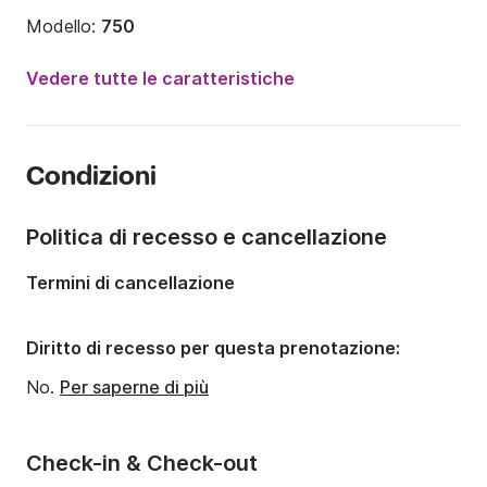
Modello:
750
Potenza del motore:
150CV
Vedere tutte le caratteristiche
Lunghezza:
7.5m
Anno:
2003 (Refittato nel 2024)
Condizioni
Portata massima persone:
12 persone
Politica di recesso e cancellazione
Termini di cancellazione
Diritto di recesso per questa prenotazione:
No.
Per saperne di più
Check-in & Check-out