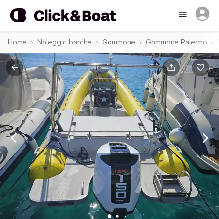
Home
Noleggio barche
Gommone
Gommone Palermo