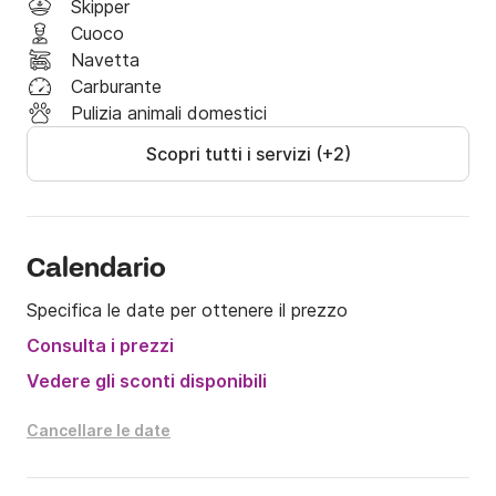
Skipper
-cime di rispetto

Cuoco
-parabordi 

Navetta
-dotazioni entro 12 miglia.

Carburante
Pulizia animali domestici
Si presta per escursioni di medio raggio  velocità di 
Scopri tutti i servizi (+2)
crociera a 25 nodi consuma 20 litri/ora.

Comodo completo naviga in modo eccellente sul 
mare formato.

Il costo dello skipper è obbligatorio ed è escluso dal 
Calendario
prezzo 

Specifica le date per ottenere il prezzo
Carburante escluso dal prezzo.

Consulta i prezzi
Aspetto i vostri messaggi su ClickandBoat
Vedere gli sconti disponibili
Cancellare le date