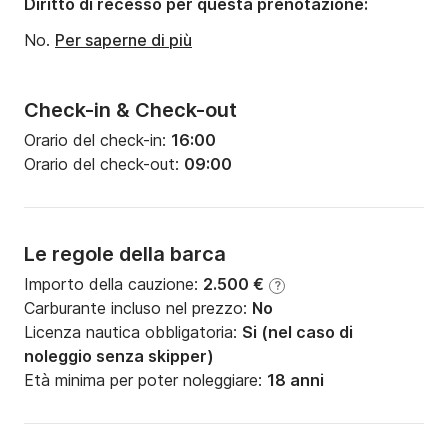
Diritto di recesso per questa prenotazione:
Potenza del motore:
72CV
No.
Per saperne di più
Check-in & Check-out
Orario del check-in:
16:00
Orario del check-out:
09:00
Le regole della barca
Importo della cauzione:
2.500 €
?
Carburante incluso nel prezzo:
No
Licenza nautica obbligatoria:
Si (nel caso di
noleggio senza skipper)
Età minima per poter noleggiare:
18 anni