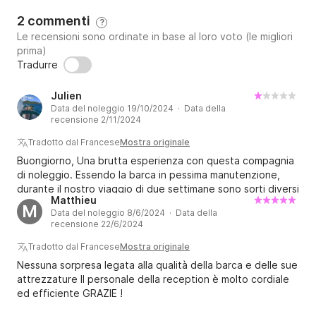
2 commenti
?
Le recensioni sono ordinate in base al loro voto (le migliori
prima)
Tradurre
Julien
Data del noleggio 19/10/2024 · Data della
recensione 2/11/2024
Tradotto dal Francese
Mostra originale
Buongiorno, Una brutta esperienza con questa compagnia
di noleggio. Essendo la barca in pessima manutenzione,
durante il nostro viaggio di due settimane sono sorti diversi
Matthieu
problemi: - Alternatore difettoso quindi problema
M
Data del noleggio 8/6/2024 · Data della
energetico nella barca dal secondo giorno. - Numerose
recensione 22/6/2024
perdite, quindi molta acqua nella barca non appena ha
piovuto: parte del salone non era utilizzabile, tutta la
Tradotto dal Francese
Mostra originale
discesa era bagnata e una cuccetta ha preso acqua. - si è
Nessuna sorpresa legata alla qualità della barca e delle sue
rotta la puleggia di rinvio del genoa durante la navigazione
attrezzature Il personale della reception è molto cordiale
(forza 3). Era già una riparazione ma era stata eseguita
ed efficiente GRAZIE !
male. È stata una fortuna che nessuno dei bambini si sia
perso l'ascolto in quel momento, avrebbe potuto essere